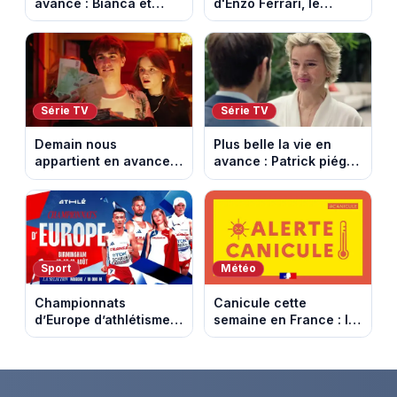
avance : Bianca et
d'Enzo Ferrari, le
Loup s’embrassent.
fondateur de la
Episode du 11 août
marque mythique au
2026 (spoiler)
cheval cabré
Série TV
Série TV
Demain nous
Plus belle la vie en
appartient en avance :
avance : Patrick piégé
Alex face à un choix
par la DGSE. Episode
décisif. Episode du 11
du 11 août 2026
août 2026.
(spoiler)
Sport
Météo
Championnats
Canicule cette
d’Europe d’athlétisme
semaine en France : le
2026 : le programme
pic de chaleur attendu
complet à Birmingham
entre mercredi et jeudi
sur France Télévisions