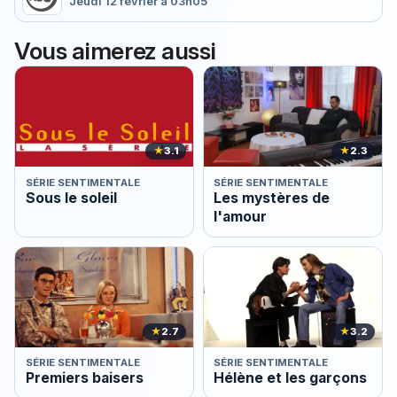
Jeudi 12 février à 03h05
Vous aimerez aussi
★
3.1
★
2.3
SÉRIE SENTIMENTALE
SÉRIE SENTIMENTALE
Sous le soleil
Les mystères de
l'amour
★
2.7
★
3.2
SÉRIE SENTIMENTALE
SÉRIE SENTIMENTALE
Premiers baisers
Hélène et les garçons