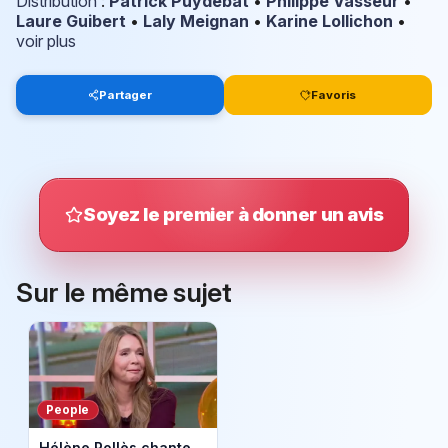
Distribution
:
Patrick Puydebat
•
Philippe Vasseur
•
Laure Guibert
•
Laly Meignan
•
Karine Lollichon
•
voir plus
Partager
Favoris
Soyez le premier à donner un avis
Sur le même sujet
People
Hélène Rollès chante