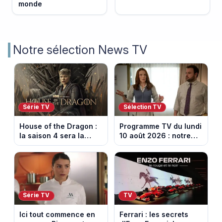
monde
Notre sélection News TV
Série TV
Sélection TV
House of the Dragon :
Programme TV du lundi
la saison 4 sera la
10 août 2026 : notre
dernière, mais il faudra
sélection pour votre
attendre 2028
soirée télé
Série TV
TV
Ici tout commence en
Ferrari : les secrets