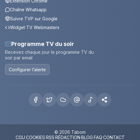
Extension Chrome
Chaîne Whatsapp
Suivre TVP sur Google
Widget TV Webmasters
Programme TV du soir
Recevez chaque jour le programme TV du
soir par email
Configurer l’alerte
© 2026 Tabom
CGU
·
COOKIES
·
RSS
·
RÉDACTION
·
BLOG
·
FAQ
·
CONTACT