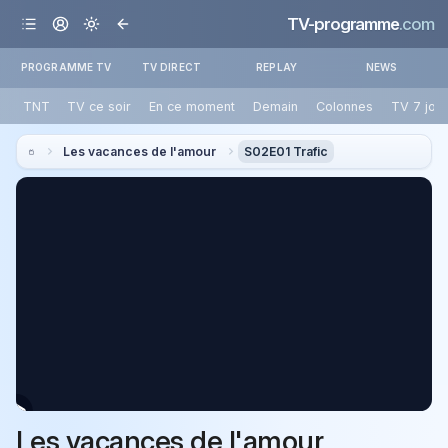
TV-programme
.com
PROGRAMME TV
TV DIRECT
REPLAY
NEWS
TNT
TV ce soir
En ce moment
Demain
Colonnes
TV 7 jou
Les vacances de l'amour
S02E01 Trafic
Les vacances de l'amour