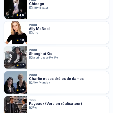
2002
Chicago
Kitty Baxter
★
4.0
2000
Ally McBeal
Ling
★
3.8
2000
Shanghai Kid
la princesse Pei Pei
★
3.7
2000
Charlie et ses drôles de dames
Alex Munday
★
3.2
1999
Payback (Version réalisateur)
Pearl