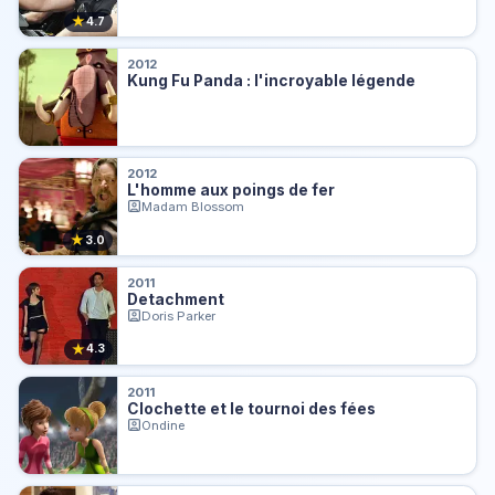
★
4.7
2012
Kung Fu Panda : l'incroyable légende
2012
L'homme aux poings de fer
Madam Blossom
★
3.0
2011
Detachment
Doris Parker
★
4.3
2011
Clochette et le tournoi des fées
Ondine