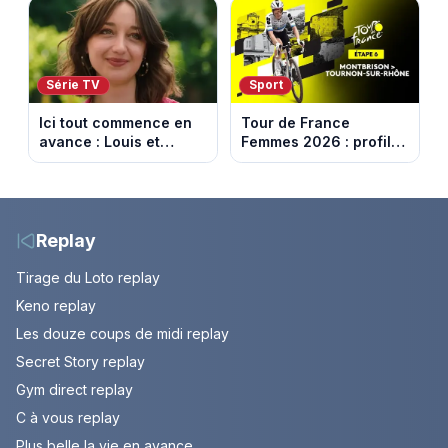
face à un tueur dans
France
les années 80
Série TV
Sport
Ici tout commence en
Tour de France
avance : Louis et
Femmes 2026 : profil
Jasmine enfin en
et horaires de la 6e
couple. Episode du 7
étape entre
août 2026 (spoiler)
Montbrison et
Tournon-sur-Rhône
Replay
Tirage du Loto replay
Keno replay
Les douze coups de midi replay
Secret Story replay
Gym direct replay
C à vous replay
Plus belle la vie en avance