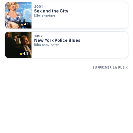
2001
Sex and the City
elle-même
★
4.1
1997
New York Police Blues
la baby-sitter
★
4.3
SUPPRIMER LA PUB