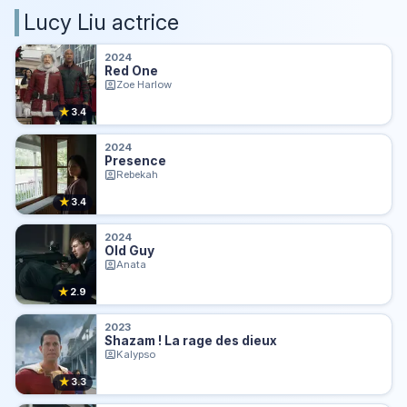
Lucy Liu actrice
2024
Red One
Zoe Harlow
★
3.4
2024
Presence
Rebekah
★
3.4
2024
Old Guy
Anata
★
2.9
2023
Shazam ! La rage des dieux
Kalypso
★
3.3