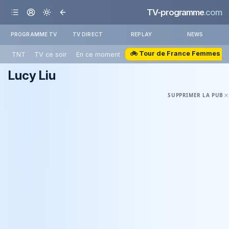
TV-programme
.com
PROGRAMME TV
TV DIRECT
REPLAY
NEWS
🚲 Tour de France Femmes
TNT
TV ce soir
En ce moment
Lucy Liu
SUPPRIMER LA PUB