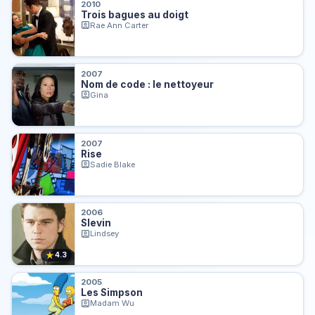
2010
Trois bagues au doigt
Rae Ann Carter
2007
Nom de code : le nettoyeur
Gina
2007
Rise
Sadie Blake
2006
Slevin
Lindsey
★
4.3
2005
Les Simpson
Madam Wu