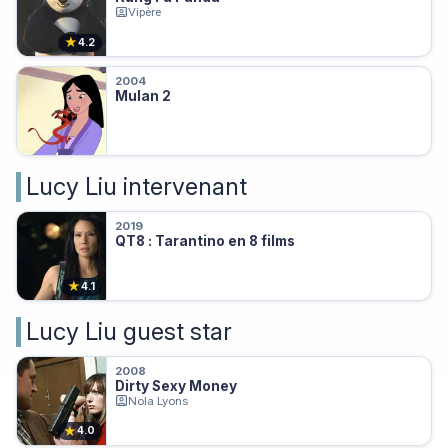
Vipère
★
4.2
2004
Mulan 2
Lucy Liu intervenant
2019
QT8 : Tarantino en 8 films
★
4.1
Lucy Liu guest star
2008
Dirty Sexy Money
Nola Lyons
★
4.0