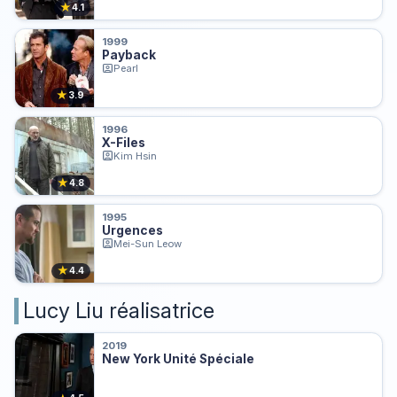
★
4.1
1999
Payback
Pearl
★
3.9
1996
X-Files
Kim Hsin
★
4.8
1995
Urgences
Mei-Sun Leow
★
4.4
Lucy Liu réalisatrice
2019
New York Unité Spéciale