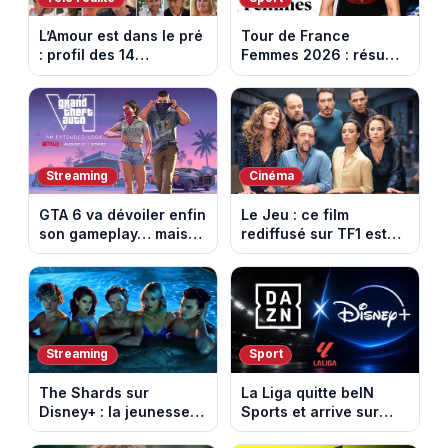
L’Amour est dans le pré
Tour de France
: profil des 14
Femmes 2026 : résumé
agriculteurs, speed
vidéo de la 6e étape
dating inédit et de
entre Montbrison et
nouvelles histoires
Tournon-sur-Rhône
d’amour
Streaming
Cinéma
GTA 6 va dévoiler enfin
Le Jeu : ce film
son gameplay… mais
rediffusé sur TF1 est
d’abord sur Netflix
adapté d’un succès
italien devenu un
phénomène mondial
Streaming
Sport
The Shards sur
La Liga quitte beIN
Disney+ : la jeunesse
Sports et arrive sur
dorée de Los Angeles
DAZN et Disney+ en