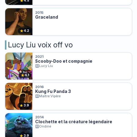
★
4.5
2015
Graceland
★
4.2
Lucy Liu voix off vo
2021
Scooby-Doo et compagnie
Lucy Liu
★
4.1
2016
Kung Fu Panda 3
Maître Vipère
★
3.9
2014
Clochette et la créature légendaire
Ondine
★
3.9