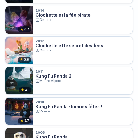
2014
Clochette et la fée pirate
Ondine
★
3.7
2012
Clochette et le secret des fées
Ondine
★
3.9
2011
Kung Fu Panda 2
Maître Vipère
★
4.1
2010
Kung Fu Panda : bonnes fêtes !
Vipère
★
3.7
2008
Kung Fu Panda