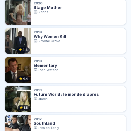
2020
Stage Mother
Sienna
2019
Why Women Kill
Simone Grove
★
4.6
2019
Elementary
Joan Watson
★
4.4
2018
Future World : le monde d'après
Queen
★
1.8
2012
Southland
Jessica Tang