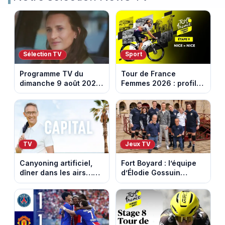
Sélection TV
Sport
Programme TV du
Tour de France
dimanche 9 août 2026
Femmes 2026 : profil
: notre sélection pour
et horaires de la
votre soirée télé
dernière étape à Nice
TV
Jeux TV
Canyoning artificiel,
Fort Boyard : l’équipe
dîner dans les airs…
d’Élodie Gossuin
les loisirs les plus fous
termine avec une belle
passés au crible dans
somme pour l'Unicef et
Capital
le Refuge