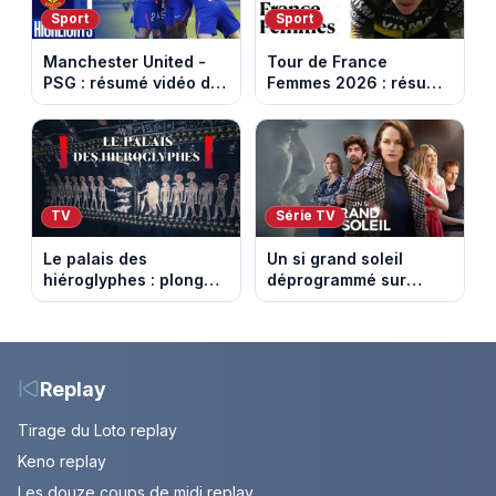
Sport
Sport
Manchester United -
Tour de France
PSG : résumé vidéo du
Femmes 2026 : résumé
match amical du 8 août
vidéo de la 9e étape
2026
entre Sisteron et Nice
TV
Série TV
Le palais des
Un si grand soleil
hiéroglyphes : plongez
déprogrammé sur
dans la tombe
France 3 : cinq
égyptienne qui fascine
épisodes inédits
les archéologues
diffusés le 13 août
Replay
Tirage du Loto replay
Keno replay
Les douze coups de midi replay