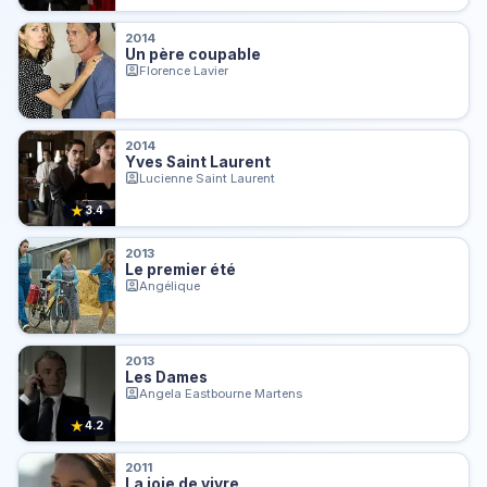
2014
Un père coupable
Florence Lavier
2014
Yves Saint Laurent
Lucienne Saint Laurent
★
3.4
2013
Le premier été
Angélique
2013
Les Dames
Angela Eastbourne Martens
★
4.2
2011
La joie de vivre