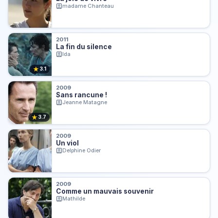
madame Chanteau
2011
La fin du silence
Ida
★
3.1
2009
Sans rancune !
Jeanne Matagne
★
3.7
2009
Un viol
Delphine Odier
2009
Comme un mauvais souvenir
Mathilde