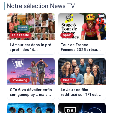
Notre sélection News TV
Télé réalité
Sport
L’Amour est dans le pré
Tour de France
: profil des 14
Femmes 2026 : résumé
agriculteurs, speed
vidéo de la 6e étape
dating inédit et de
entre Montbrison et
nouvelles histoires
Tournon-sur-Rhône
d’amour
Streaming
Cinéma
GTA 6 va dévoiler enfin
Le Jeu : ce film
son gameplay… mais
rediffusé sur TF1 est
d’abord sur Netflix
adapté d’un succès
italien devenu un
phénomène mondial