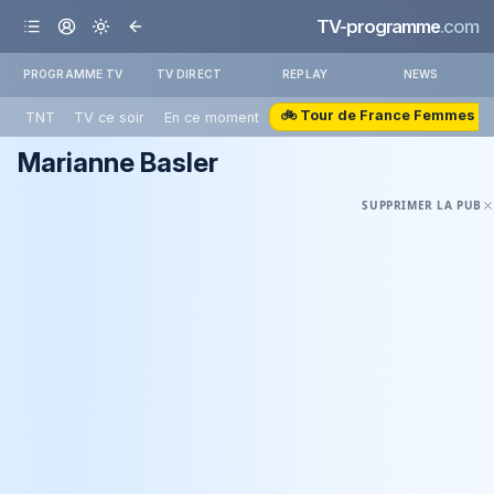
TV-programme
.com
PROGRAMME TV
TV DIRECT
REPLAY
NEWS
🚲 Tour de France Femmes
TNT
TV ce soir
En ce moment
Marianne Basler
SUPPRIMER LA PUB