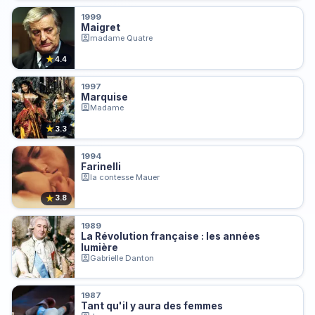
1999
Maigret
madame Quatre
★
4.4
1997
Marquise
Madame
★
3.3
1994
Farinelli
la contesse Mauer
★
3.8
1989
La Révolution française : les années
lumière
Gabrielle Danton
1987
Tant qu'il y aura des femmes