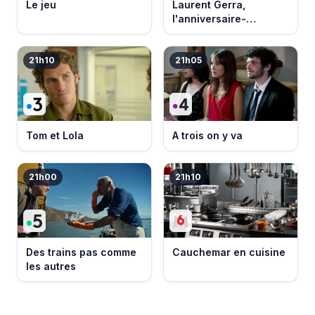
Le jeu
Laurent Gerra,
l'anniversaire-
événement
21h10
21h05
Tom et Lola
A trois on y va
21h00
21h10
Des trains pas comme
Cauchemar en cuisine
les autres