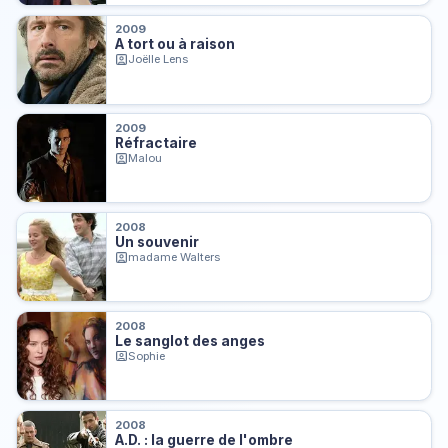
2009
A tort ou à raison
Joëlle Lens
2009
Réfractaire
Malou
2008
Un souvenir
madame Walters
2008
Le sanglot des anges
Sophie
2008
A.D. : la guerre de l'ombre