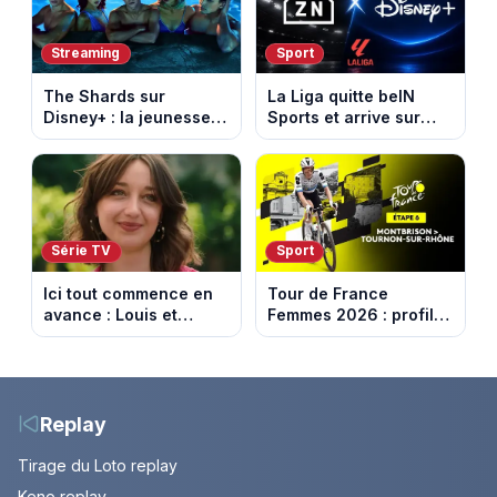
Streaming
Sport
The Shards sur
La Liga quitte beIN
Disney+ : la jeunesse
Sports et arrive sur
dorée de Los Angeles
DAZN et Disney+ en
face à un tueur dans
France
les années 80
Série TV
Sport
Ici tout commence en
Tour de France
avance : Louis et
Femmes 2026 : profil
Jasmine enfin en
et horaires de la 6e
couple. Episode du 7
étape entre
août 2026 (spoiler)
Montbrison et
Tournon-sur-Rhône
Replay
Tirage du Loto replay
Keno replay