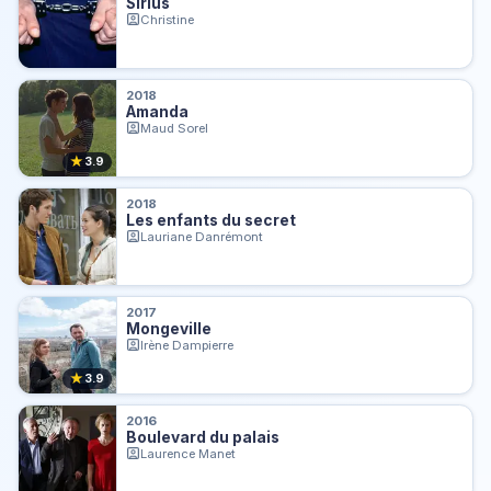
Sirius
Christine
2018
Amanda
Maud Sorel
★
3.9
2018
Les enfants du secret
Lauriane Danrémont
2017
Mongeville
Irène Dampierre
★
3.9
2016
Boulevard du palais
Laurence Manet