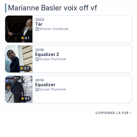
Marianne Basler voix off vf
2022
Tár
Sharon Goodnow
★
4.1
2018
Equalizer 2
Susan Plummer
★
3.7
2014
Equalizer
Susan Plummer
★
4.1
SUPPRIMER LA PUB