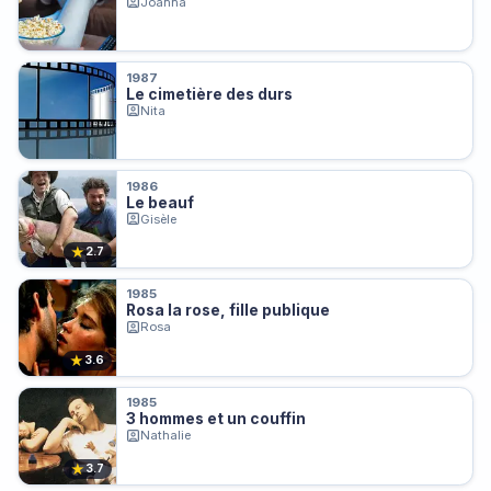
Joanna
1987
Le cimetière des durs
Nita
1986
Le beauf
Gisèle
★
2.7
1985
Rosa la rose, fille publique
Rosa
★
3.6
1985
3 hommes et un couffin
Nathalie
★
3.7