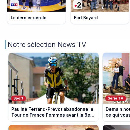
Le dernier cercle
Fort Boyard
Notre sélection News TV
Sport
Série TV
Pauline Ferrand-Prévot abandonne le
Demain nou
Tour de France Femmes avant la 8e
ce qui vou
étape
au 14 août 