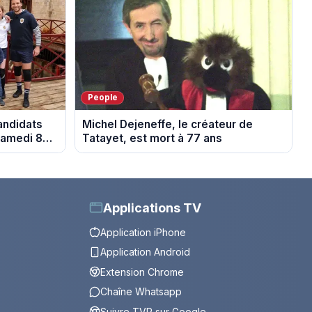
People
candidats
Michel Dejeneffe, le créateur de
samedi 8
Tatayet, est mort à 77 ans
Applications TV
Application iPhone
Application Android
Extension Chrome
Chaîne Whatsapp
Suivre TVP sur Google