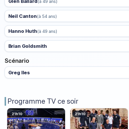
Glen Ballard
(à 49 ans)
Neil Canton
(à 54 ans)
Hanno Huth
(à 49 ans)
Brian Goldsmith
Scénario
Greg Iles
Programme TV ce soir
21h10
21h10