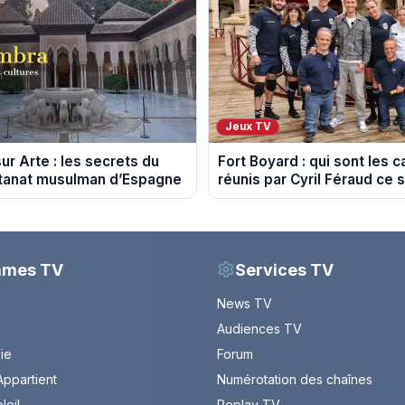
Jeux TV
ur Arte : les secrets du
Fort Boyard : qui sont les 
ltanat musulman d’Espagne
réunis par Cyril Féraud ce 
août 2026 ?
mmes TV
Services TV
News TV
Audiences TV
Vie
Forum
ppartient
Numérotation des chaînes
leil
Replay TV