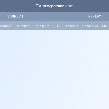
TV-programme
.com
TV DIRECT
REPLAY
|
Demain
Colonnes
TV 7 jours
TF1
France 2
Canal plus
M6