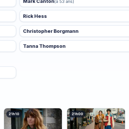
Mark Canton
(à 53 ans)
Rick Hess
Christopher Borgmann
Tanna Thompson
21h10
21h00