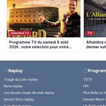
Sélection TV
TV
Programme TV du samedi 8 août
Alhambra s
2026 : notre sélection pour votre
dernier su
soirée télé
Replay
Progra
Tirage du Loto replay
TBT9
Keno replay
HPI
Les douze coups de midi replay
Plus Belle La 
Secret Story replay
Demain Nous A
Gym direct replay
Un Si Grand So