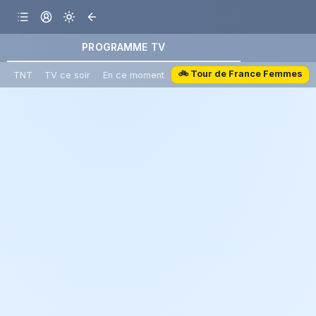
PROGRAMME TV
🚲 Tour de France Femmes
TNT
TV ce soir
En ce moment