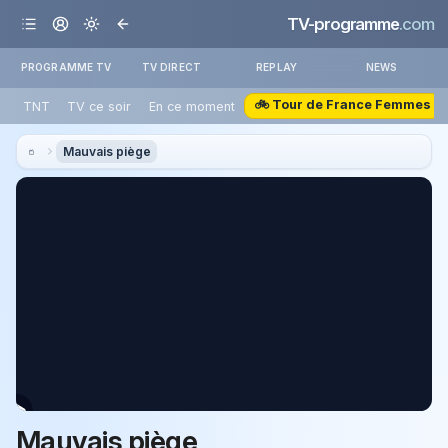
TV-programme
.com
PROGRAMME TV
TV DIRECT
REPLAY
NEWS
🚲 Tour de France Femmes
TNT
TV ce soir
En ce moment
Mauvais piège
Mauvais piège