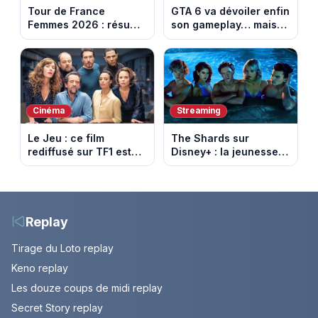
Tour de France
GTA 6 va dévoiler enfin
Femmes 2026 : résumé
son gameplay… mais
vidéo de la 6e étape
d’abord sur Netflix
entre Montbrison et
Tournon-sur-Rhône
Cinéma
Streaming
Le Jeu : ce film
The Shards sur
rediffusé sur TF1 est
Disney+ : la jeunesse
adapté d’un succès
dorée de Los Angeles
italien devenu un
face à un tueur dans
phénomène mondial
les années 80
Replay
Tirage du Loto replay
Keno replay
Les douze coups de midi replay
Secret Story replay