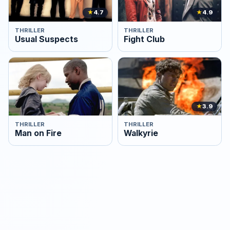
★
4.7
★
4.9
THRILLER
THRILLER
Usual Suspects
Fight Club
★
3.9
THRILLER
THRILLER
Man on Fire
Walkyrie