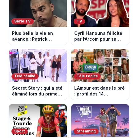
Série TV
TV
Plus belle la vie en
Cyril Hanouna félicité
avance : Patrick
par l’Arcom pour sa
Nebout est-il mort ?
maîtrise de l’antenne
Episode du 10 août
face aux propos de
2026 (spoiler)
Delphine Wespiser sur
le cancer
Télé réalité
Télé réalité
Secret Story : qui a été
L’Amour est dans le pré
éliminé lors du prime
: profil des 14
du 6 août 2026 sur
agriculteurs, speed
TMC ?
dating inédit et de
nouvelles histoires
d’amour
Sport
Streaming