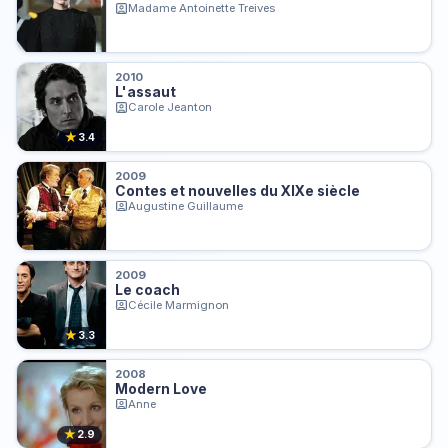
Madame Antoinette Treives
2010
L'assaut
Carole Jeanton
★
3.4
2009
Contes et nouvelles du XIXe siècle
Augustine Guillaume
2009
Le coach
Cécile Marmignon
★
3.3
2008
Modern Love
Anne
★
2.9