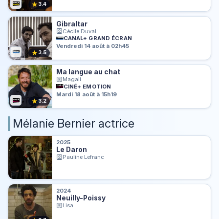
★
3.4
Gibraltar
Cécile Duval
CANAL+ GRAND ÉCRAN
Vendredi 14 août à 02h45
★
3.5
Ma langue au chat
Magali
CINÉ+ EMOTION
Mardi 18 août à 15h19
★
3.2
Mélanie Bernier actrice
2025
Le Daron
Pauline Lefranc
2024
Neuilly-Poissy
Lisa