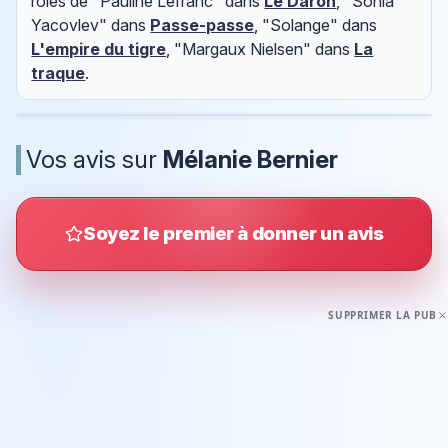
rôles de "Pauline Lefranc" dans
Le Daron
, "Sonia
Yacovlev" dans
Passe-passe
, "Solange" dans
L'empire du tigre
, "Margaux Nielsen" dans
La
traque
.
Vos avis sur
Mélanie Bernier
Soyez le premier à donner un avis
SUPPRIMER LA PUB