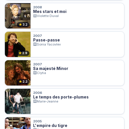
2008
Mes stars et moi
Violette Duval
★
3.2
2007
Passe-passe
Sonia Yacovlev
★
2.9
2007
Sa majesté Minor
Clytia
★
2.2
2006
Le temps des porte-plumes
Marie-Jeanne
2005
L'empire du tigre