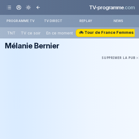
TV-programme
.com
PROGRAMME TV
TV DIRECT
REPLAY
NEWS
🚲 Tour de France Femmes
TNT
TV ce soir
En ce moment
Mélanie Bernier
SUPPRIMER LA PUB