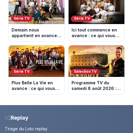
Série TV
Série TV
Demain nous
Ici tout commence en
appartient en avance :
avance : ce qui vous
ce qui vous attend la
attend la semaine du
semaine du 10 au 14
10 au 14 août 2026
août 2026 (spoiler)
(spoiler)
Série TV
Sélection TV
Plus Belle La Vie en
Programme TV du
avance : ce qui vous
samedi 8 août 2026 :
attend la semaine du
notre sélection pour
10 au 14 août 2026
votre soirée télé
(spoiler)
Replay
Tirage du Loto replay