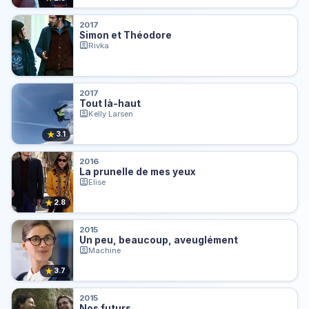
2017
Simon et Théodore
Rivka
2017
Tout là-haut
Kelly Larsen
★
3.1
2016
La prunelle de mes yeux
Elise
★
2.8
2015
Un peu, beaucoup, aveuglément
Machine
★
3.7
2015
Nos futurs