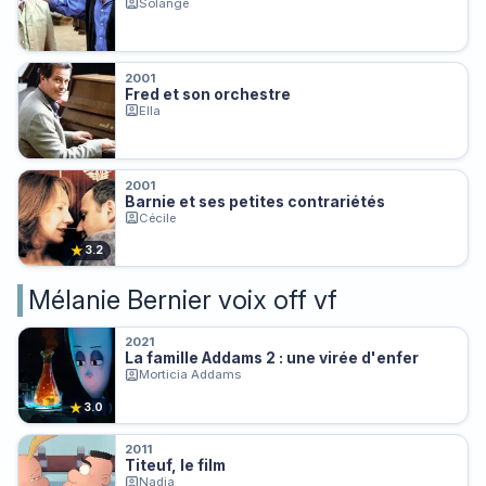
Solange
2001
Fred et son orchestre
Ella
2001
Barnie et ses petites contrariétés
Cécile
★
3.2
Mélanie Bernier voix off vf
2021
La famille Addams 2 : une virée d'enfer
Morticia Addams
★
3.0
2011
Titeuf, le film
Nadia