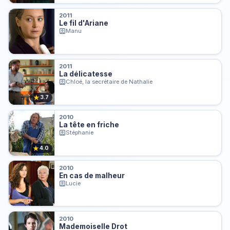
2011
Le fil d'Ariane
Manu
2011
La délicatesse
Chloé, la secrétaire de Nathalie
★
3.7
2010
La tête en friche
Stéphanie
★
4.0
2010
En cas de malheur
Lucie
2010
Mademoiselle Drot