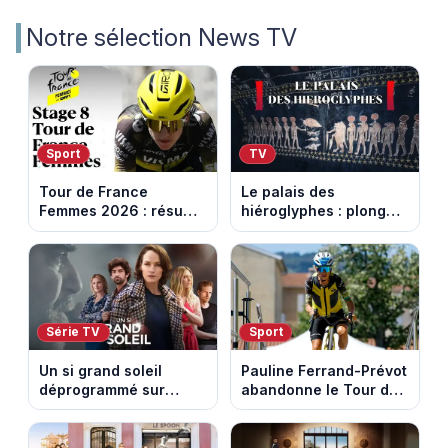
Notre sélection News TV
Sport
TV
Tour de France
Le palais des
Femmes 2026 : résumé
hiéroglyphes : plongez
vidéo de la 9e étape
dans la tombe
entre Sisteron et Nice
égyptienne qui fascine
les archéologues
Série TV
Sport
Un si grand soleil
Pauline Ferrand-Prévot
déprogrammé sur
abandonne le Tour de
France 3 : cinq
France Femmes avant
épisodes inédits
la 8e étape
diffusés le 13 août