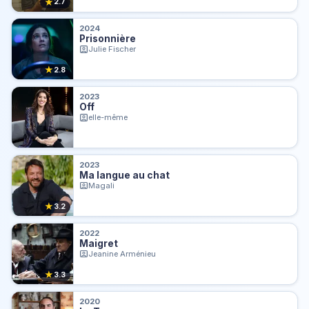
★
2.7
2024
Prisonnière
Julie Fischer
★
2.8
2023
Off
elle-même
2023
Ma langue au chat
Magali
★
3.2
2022
Maigret
Jeanine Arménieu
★
3.3
2020