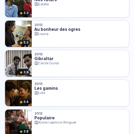
Estelle
★
3.3
2013
Au bonheur des ogres
Louna
★
3.5
2013
Gibraltar
Cécile Duval
★
3.5
2013
Les gamins
Lola
★
3.4
2012
Populaire
Annie Leprince-Ringuet
★
3.8