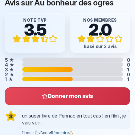
Avis sur Au bonheur des ogres
NOTE TVP
NOS MEMBRES
3.5
2.0
Basé sur 2 avis
5
★
0
4
★
0
3
★
1
2
★
0
1
★
1
Donner mon avis
un super livre de Pennac en tout cas ! en film , je
3
vais voir ..
J'aime
Répondre
11 mois