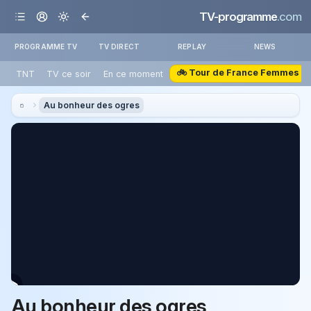
TV-programme
.com
PROGRAMME TV
TV DIRECT
REPLAY
NEWS
🚲 Tour de France Femmes
TNT
TV ce soir
En ce moment
Au bonheur des ogres
Au bonheur des ogres