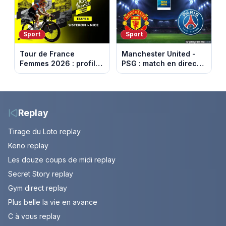
Sport
Sport
Tour de France
Manchester United -
Femmes 2026 : profil
PSG : match en direct
et horaires de la 8e
sur beIN Sports 1 à
étape entre Sisteron et
17h00
Nice
Replay
Tirage du Loto replay
Keno replay
Les douze coups de midi replay
Secret Story replay
Gym direct replay
Plus belle la vie en avance
C à vous replay