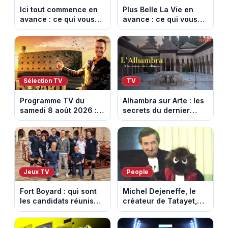
Ici tout commence en
Plus Belle La Vie en
avance : ce qui vous
avance : ce qui vous
attend la semaine du
attend la semaine du
10 au 14 août 2026
10 au 14 août 2026
(spoiler)
(spoiler)
Sélection TV
TV
Programme TV du
Alhambra sur Arte : les
samedi 8 août 2026 :
secrets du dernier
notre sélection pour
sultanat musulman
votre soirée télé
d’Espagne
Jeux TV
People
Fort Boyard : qui sont
Michel Dejeneffe, le
les candidats réunis
créateur de Tatayet,
par Cyril Féraud ce
est mort à 77 ans
samedi 8 août 2026 ?