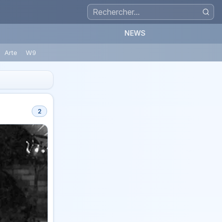
NEWS
Arte
W9
2