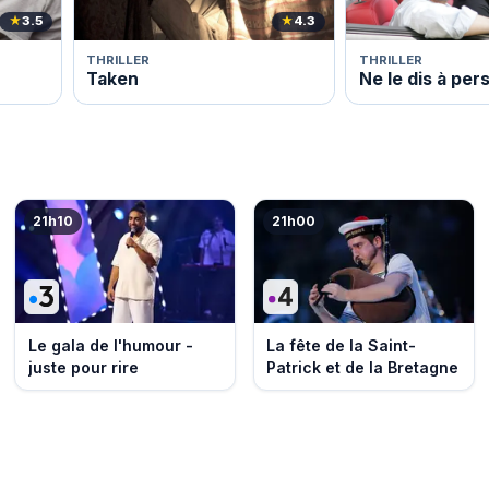
★
3.5
★
4.3
THRILLER
THRILLER
Taken
Ne le dis à pe
21h10
21h00
Le gala de l'humour -
La fête de la Saint-
juste pour rire
Patrick et de la Bretagne