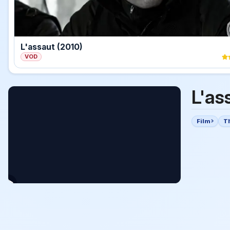
L'assaut (2010)
VOD
L'as
Film
Th