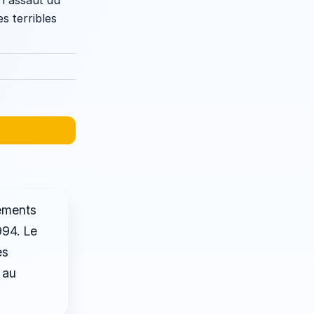
 l'assaut du
s terribles
nements
994. Le
es
 au