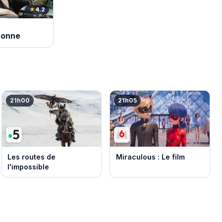
★
4.2
rsonne
21h00
21h05
Les routes de
Miraculous : Le film
l'impossible