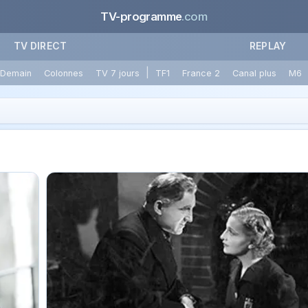
TV-programme
.com
TV DIRECT
REPLAY
|
Demain
Colonnes
TV 7 jours
TF1
France 2
Canal plus
M6