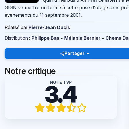
quand l'Airbus d'Air France atterrit à 
GIGN va mettre un terme à cette prise d'otage sans précé
évènements du 11 septembre 2001.
Réalisé par
Pierre-Jean Ducis
Distribution
:
Philippe Bas
•
Mélanie Bernier
•
Chems Da
Partager
Notre critique
NOTE TVP
3.4