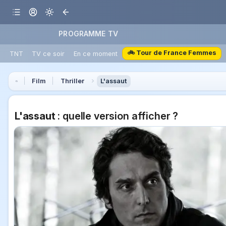
PROGRAMME TV
🚲 Tour de France Femmes
TNT
TV ce soir
En ce moment
Film
Thriller
L'assaut
L'assaut
: quelle version afficher ?