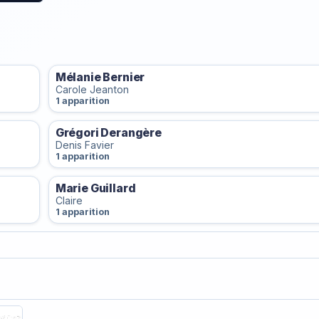
Mélanie Bernier
Carole Jeanton
1 apparition
Grégori Derangère
Denis Favier
1 apparition
Marie Guillard
Claire
1 apparition