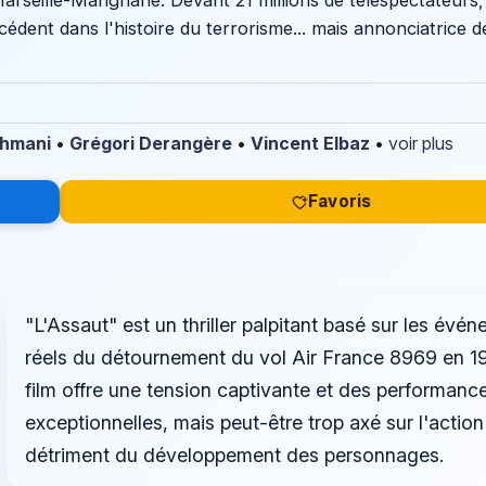
Marseille-Marignane. Devant 21 millions de téléspectateurs,
dent dans l'histoire du terrorisme... mais annonciatrice de
hmani
•
Grégori Derangère
•
Vincent Elbaz
•
voir plus
Favoris
"L'Assaut" est un thriller palpitant basé sur les évé
réels du détournement du vol Air France 8969 en 1
film offre une tension captivante et des performanc
exceptionnelles, mais peut-être trop axé sur l'action
détriment du développement des personnages.