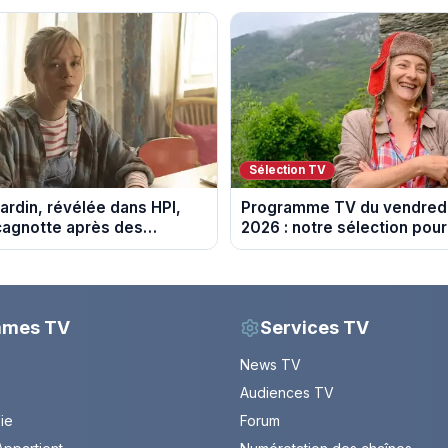
Sélection TV
ardin, révélée dans HPI,
Programme TV du vendredi
cagnotte après des
2026 : notre sélection pour
 financières
soirée télé
mmes TV
Services TV
News TV
Audiences TV
Vie
Forum