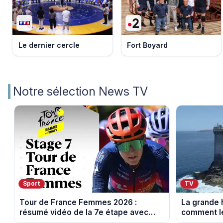
Le dernier cercle
Fort Boyard
Notre sélection News TV
Sport
TV
Tour de France Femmes 2026 :
La grande h
résumé vidéo de la 7e étape avec
comment le
l'ascension du Mont Ventoux
leur cultur