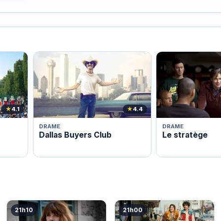
★
4.1
★
4.4
DRAME
DRAME
Dallas Buyers Club
Le stratège
21h10
21h00