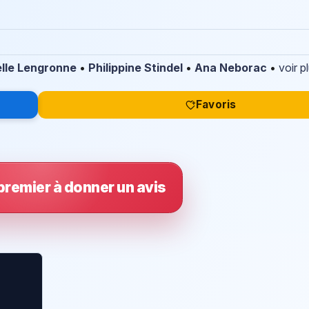
lle Lengronne
•
Philippine Stindel
•
Ana Neborac
•
voir p
Favoris
premier à donner un avis