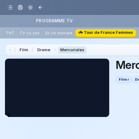
PROGRAMME TV
🚲 Tour de France Femmes
TNT
TV ce soir
En ce moment
Film
Drame
Mercuriales
Merc
Film
D