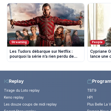
Streaming
People
Les Tudors débarque sur Netflix :
Cypriane G
pourquoi la série n’a rien perdu de
lance une 
son pouvoir
difficultés
Replay
Progra
Tirage du Loto replay
TBT9
Keno replay
HPI
Les douze coups de midi replay
Plus Belle La 