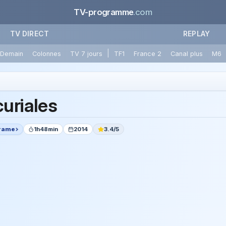
TV-programme
.com
TV DIRECT
REPLAY
|
Demain
Colonnes
TV 7 jours
TF1
France 2
Canal plus
M6
uriales
rame
1h48min
2014
3.4/5