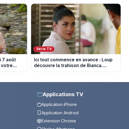
Série TV
 7 août
Ici tout commence en avance : Loup
 votre
découvre la trahison de Bianca.
Episode du 10 août 2026 (spoiler)
Applications TV
Application iPhone
Application Android
Extension Chrome