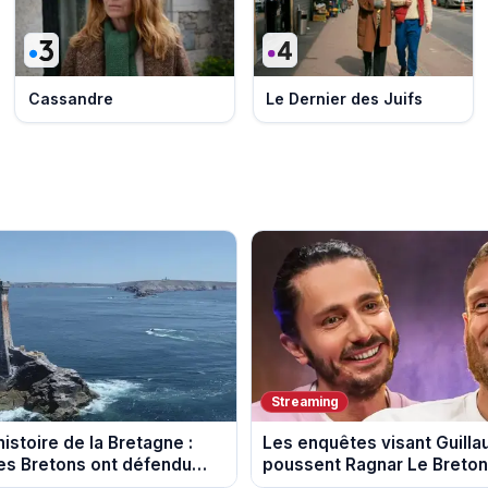
Cassandre
Le Dernier des Juifs
Streaming
istoire de la Bretagne :
Les enquêtes visant Guill
s Bretons ont défendu
poussent Ragnar Le Breton 
e au fil des décennies
la tournée Legend