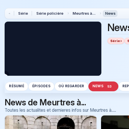
Série
Série policière
Meurtres à...
News
New
Série
RÉSUMÉ
ÉPISODES
OÙ REGARDER
NEWS
RE
53
News de Meurtres à...
Toutes les actualites et dernieres infos sur Meurtres à....