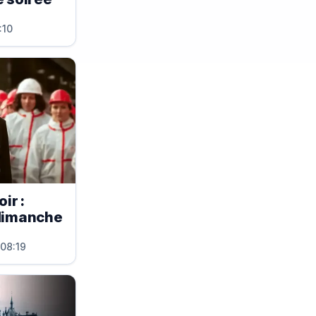
:10
ir :
 dimanche
 08:19