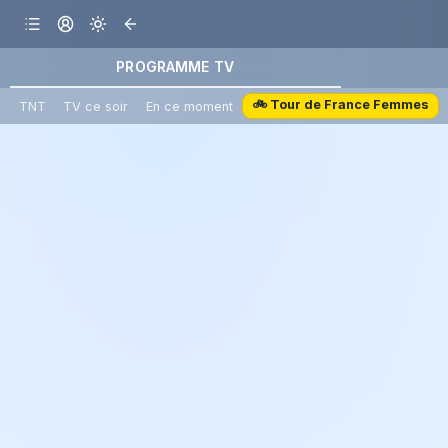
PROGRAMME TV
🚲 Tour de France Femmes
TNT
TV ce soir
En ce moment