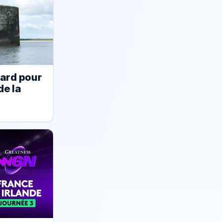
yard pour
de la