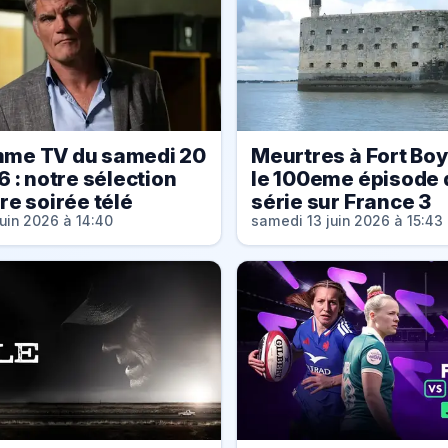
me TV du samedi 20
Meurtres à Fort Bo
6 : notre sélection
le 100eme épisode 
re soirée télé
série sur France 3
uin 2026 à 14:40
samedi 13 juin 2026 à 15:43