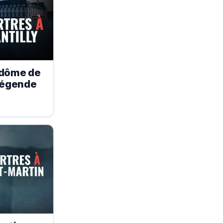
 dôme de
 légende
6