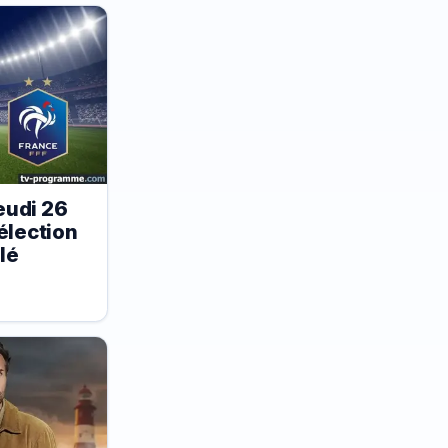
eudi 26
élection
lé