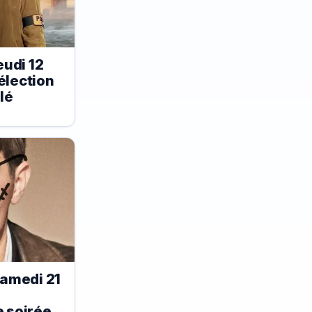
udi 12
élection
lé
amedi 21
e soirée