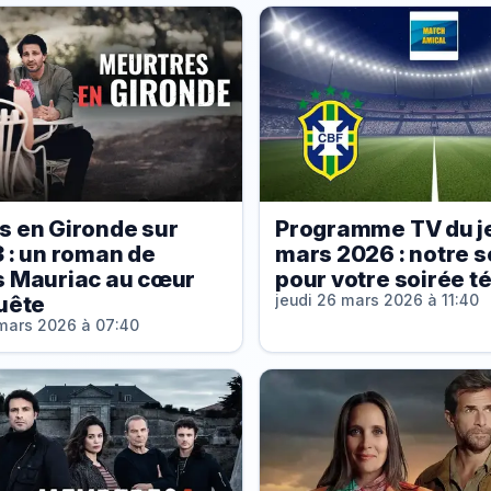
s en Gironde sur
Programme TV du j
 : un roman de
mars 2026 : notre s
s Mauriac au cœur
pour votre soirée té
uête
jeudi 26 mars 2026 à 11:40
mars 2026 à 07:40