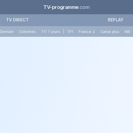
TV-programme
.com
TV DIRECT
REPLAY
|
Demain
Colonnes
TV 7 jours
TF1
France 2
Canal plus
M6