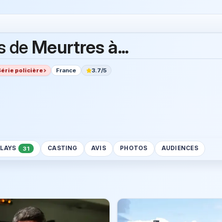
s de
Meurtres à...
Série policière
France
3.7/5
PLAYS
CASTING
AVIS
PHOTOS
AUDIENCES
31