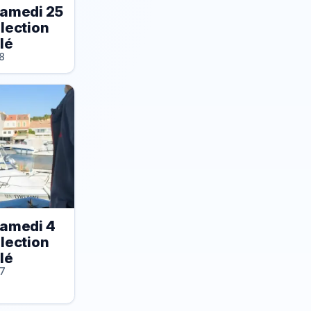
amedi 25
élection
lé
8
amedi 4
élection
lé
47