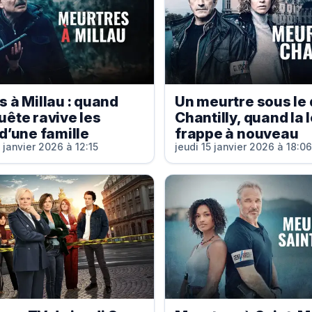
 à Millau : quand
Un meurtre sous le
ête ravive les
Chantilly, quand la
d’une famille
frappe à nouveau
 janvier 2026 à 12:15
jeudi 15 janvier 2026 à 18:0