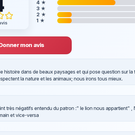
4
4
★
3
★
2
★
1
★
avis
Donner mon avis
le histoire dans de beaux paysages et qui pose question sur la f
espectent la nature et les animaux; nous irons tous mieux.
nt très négatifs entendu du patron :" le lion nous appartient" 
umain et vice-versa