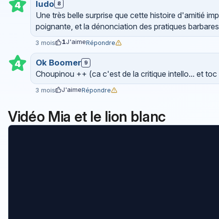
ludo
4
8
Une très belle surprise que cette histoire d'amitié im
poignante, et la dénonciation des pratiques barbares
1
J'aime
Répondre
3 mois
Ok Boomer
4
9
Choupinou ++ (ca c'est de la critique intello... et toc 
J'aime
Répondre
3 mois
Vidéo Mia et le lion blanc