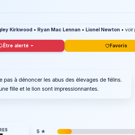
gley Kirkwood
•
Ryan Mac Lennan
•
Lionel Newton
•
voir
Être alerté
Favoris
site pas à dénoncer les abus des élevages de félins.
ne fille et le lion sont impressionnantes.
RES
5
★