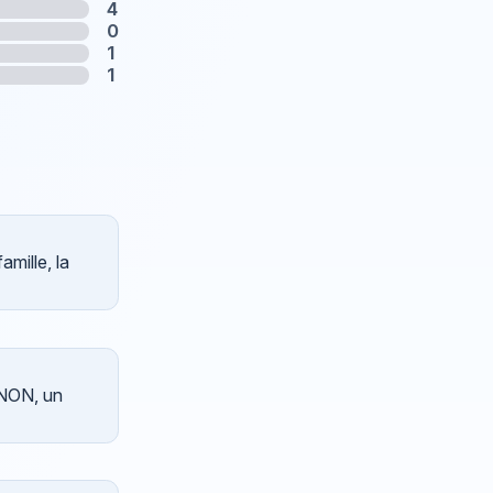
4
0
1
1
amille, la
, NON, un