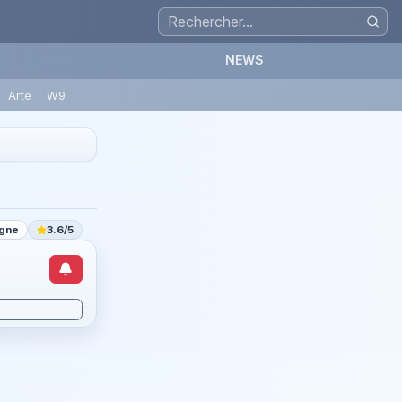
NEWS
Arte
W9
agne
3.6/5