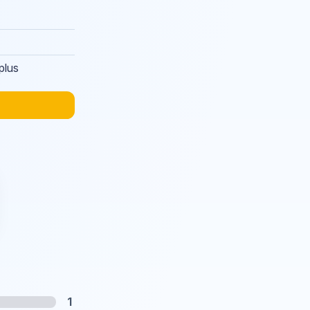
 plus
1