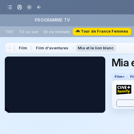
PROGRAMME TV
🚲 Tour de France Femmes
TNT
TV ce soir
En ce moment
Film
Film d'aventures
Mia et le lion blanc
Mia e
Film
F