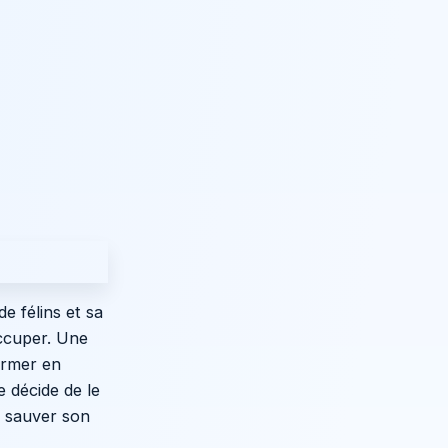
e félins et sa
occuper. Une
former en
 décide de le
r sauver son