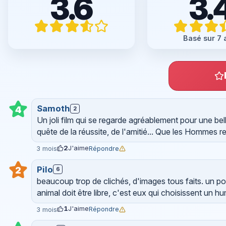
3.6
3.
Basé sur 7 
Samoth
4
2
Un joli film qui se regarde agréablement pour une bel
quête de la réussite, de l'amitié... Que les Hommes r
2
J'aime
Répondre
3 mois
Pilo
2
6
beaucoup trop de clichés, d'images tous faits. un poi
animal doit être libre, c'est eux qui choisissent un h
1
J'aime
Répondre
3 mois