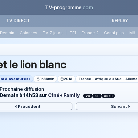
TV-programme
.com
TV DIRECT
REPLAY
|
Demain
Colonnes
TV 7 jours
TF1
France 2
Canal plus
M6
t le lion blanc
ilm d'aventures
1h38min
2018
France - Afrique du Sud - Allem
Prochaine diffusion
Demain à 14h53
sur
Ciné+ Family
VO
ST
AD )))
Précédent
Suivant