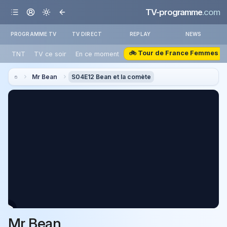
TV-programme
.com
PROGRAMME TV
TV DIRECT
REPLAY
NEWS
🚲 Tour de France Femmes
TNT
TV ce soir
En ce moment
Mr Bean
S04E12 Bean et la comète
Mr Bean