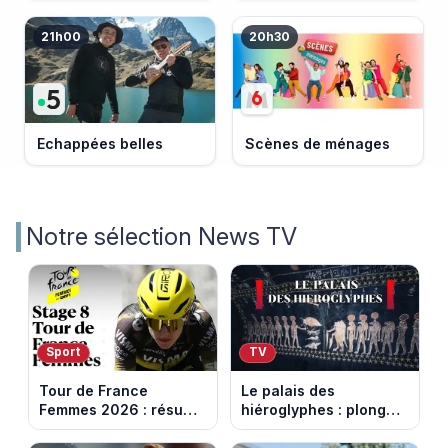
21h00
20h30
Echappées belles
Scènes de ménages
Notre sélection News TV
Sport
TV
Tour de France
Le palais des
Femmes 2026 : résumé
hiéroglyphes : plongez
vidéo de la 9e étape
dans la tombe
entre Sisteron et Nice
égyptienne qui fascine