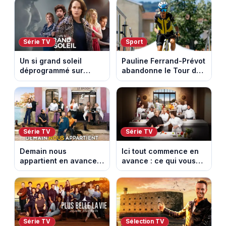
les archéologues
Série TV
Sport
Un si grand soleil
Pauline Ferrand-Prévot
déprogrammé sur
abandonne le Tour de
France 3 : cinq
France Femmes avant
épisodes inédits
la 8e étape
diffusés le 13 août
Série TV
Série TV
Demain nous
Ici tout commence en
appartient en avance :
avance : ce qui vous
ce qui vous attend la
attend la semaine du
semaine du 10 au 14
10 au 14 août 2026
août 2026 (spoiler)
(spoiler)
Série TV
Sélection TV