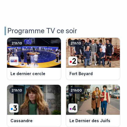
Programme TV ce soir
21h10
21h10
Le dernier cercle
Fort Boyard
21h10
21h00
Cassandre
Le Dernier des Juifs