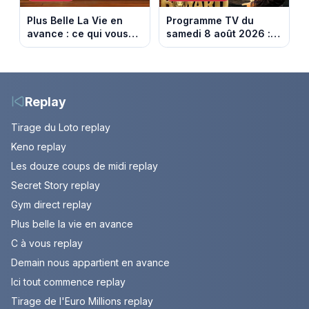
Plus Belle La Vie en
Programme TV du
avance : ce qui vous
samedi 8 août 2026 :
attend la semaine du
notre sélection pour
10 au 14 août 2026
votre soirée télé
(spoiler)
Replay
Tirage du Loto replay
Keno replay
Les douze coups de midi replay
Secret Story replay
Gym direct replay
Plus belle la vie en avance
C à vous replay
Demain nous appartient en avance
Ici tout commence replay
Tirage de l'Euro Millions replay