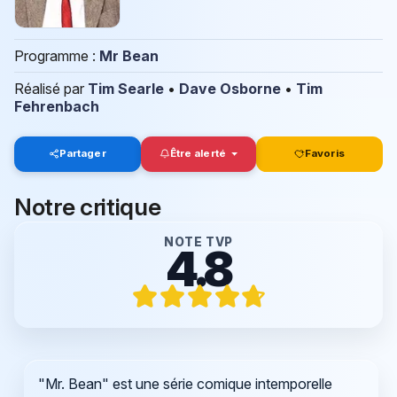
Programme :
Mr Bean
Réalisé par
Tim Searle
•
Dave Osborne
•
Tim
Fehrenbach
Partager
Être alerté
Favoris
Notre critique
NOTE TVP
4.8
"Mr. Bean" est une série comique intemporelle