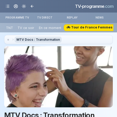
TV-programme
.com
PROGRAMME TV
TV DIRECT
REPLAY
NEWS
🚲 Tour de France Femmes
TNT
TV ce soir
En ce moment
MTV Docs : Transformation
MTV Docs : Transformation