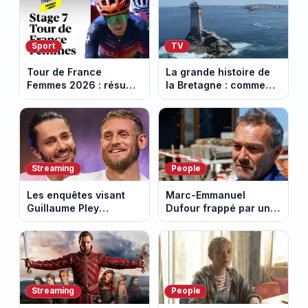
Sport
TV
Tour de France
La grande histoire de
Femmes 2026 : résumé
la Bretagne : comment
vidéo de la 7e étape
les Bretons ont
avec l'ascension du
défendu leur culture
Mont Ventoux
au fil des décennies
Streaming
People
Les enquêtes visant
Marc-Emmanuel
Guillaume Pley
Dufour frappé par un
poussent Ragnar Le
terrible incendie : son
Breton à quitter la
chalet part en fumée
tournée Legend
Streaming
People