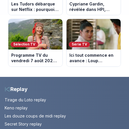
Les Tudors débarque
Cypriane Gardin,
sur Netflix : pourquoi la
révélée dans HPI,
série n’a rien perdu de
lance une cagnotte
son pouvoir
après des difficultés
financières
Sélection TV
Série TV
Programme TV du
Ici tout commence en
vendredi 7 août 2026 :
avance : Loup
notre sélection pour
découvre la trahison
votre soirée télé
de Bianca. Episode du
10 août 2026 (spoiler)
Replay
Tirage du Loto replay
Keno replay
Les douze coups de midi replay
Secret Story replay