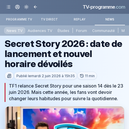
TV-programme
.com
PROGRAMME TV
TV DIRECT
REPLAY
NEWS
|
|
News TV
Audiences TV
Études
Forum
Communauté
Mét
Secret Story 2026 : date de
lancement et nouvel
horaire dévoilés
Publié le
mardi 2 juin 2026 à 15h35
11 min
TF1 relance Secret Story pour une saison 14 dès le 23
juin 2026. Mais cette année, les fans vont devoir
changer leurs habitudes pour suivre la quotidienne.