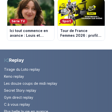
face à un tueur dans
France
les années 80
Série TV
Sport
Ici tout commence en
Tour de France
avance : Louis et
Femmes 2026 : profil
Jasmine enfin en
et horaires de la 6e
couple. Episode du 7
étape entre
août 2026 (spoiler)
Montbrison et
Tournon-sur-Rhône
Replay
Tirage du Loto replay
Keno replay
Les douze coups de midi replay
Secret Story replay
Gym direct replay
C à vous replay
Plus belle la vie en avance