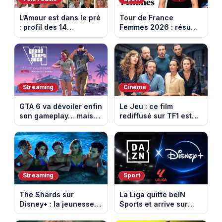
L’Amour est dans le pré
Tour de France
: profil des 14
Femmes 2026 : résumé
agriculteurs, speed
vidéo de la 6e étape
dating inédit et de
entre Montbrison et
nouvelles histoires
Tournon-sur-Rhône
d’amour
Streaming
Cinéma
GTA 6 va dévoiler enfin
Le Jeu : ce film
son gameplay… mais
rediffusé sur TF1 est
d’abord sur Netflix
adapté d’un succès
italien devenu un
phénomène mondial
Streaming
Sport
The Shards sur
La Liga quitte beIN
Disney+ : la jeunesse
Sports et arrive sur
dorée de Los Angeles
DAZN et Disney+ en