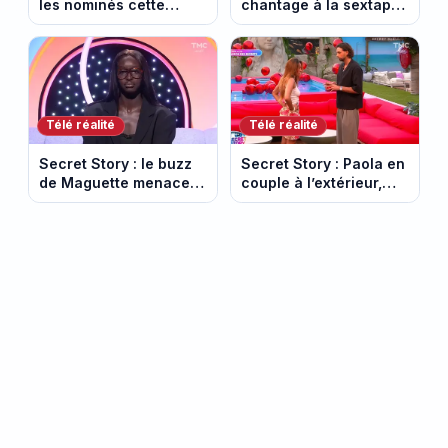
les nominés cette
chantage à la sextape :
semaine pour le prime
elle publie elle-même
du 6 août 2026 ?
ses vidéos intimes
Télé réalité
Télé réalité
Secret Story : le buzz
Secret Story : Paola en
de Maguette menace
couple à l’extérieur,
le secret le plus viral
Simon brise enfin le
de Malo
silence