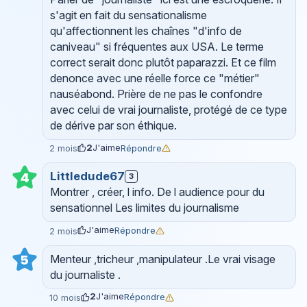
s'agit en fait du sensationalisme
qu'affectionnent les chaînes "d'info de
caniveau" si fréquentes aux USA. Le terme
correct serait donc plutôt paparazzi. Et ce film
denonce avec une réelle force ce "métier"
nauséabond. Prière de ne pas le confondre
avec celui de vrai journaliste, protégé de ce type
de dérive par son éthique.
2
J'aime
Répondre
2 mois
Littledude67
4
3
Montrer , créer, l info. De l audience pour du
sensationnel Les limites du journalisme
J'aime
Répondre
2 mois
Menteur ,tricheur ,manipulateur .Le vrai visage
5
du journaliste .
2
J'aime
Répondre
10 mois