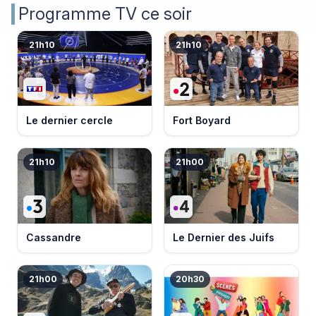
Programme TV ce soir
21h10
21h10
Le dernier cercle
Fort Boyard
21h10
21h00
Cassandre
Le Dernier des Juifs
21h00
20h30