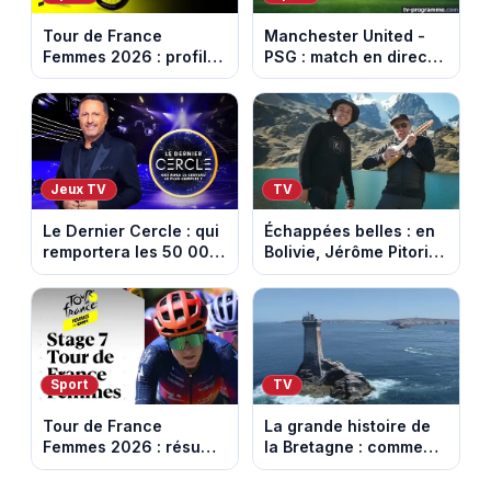
Tour de France
Manchester United -
Femmes 2026 : profil
PSG : match en direct
et horaires de la 8e
sur beIN Sports 1 à
étape entre Sisteron et
17h00
Nice
Jeux TV
TV
Le Dernier Cercle : qui
Échappées belles : en
remportera les 50 000
Bolivie, Jérôme Pitorin
euros face aux
découvre un pays où
personnalités ?
chaque sommet se
mérite
Sport
TV
Tour de France
La grande histoire de
Femmes 2026 : résumé
la Bretagne : comment
vidéo de la 7e étape
les Bretons ont
avec l'ascension du
défendu leur culture