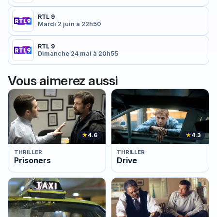
RTL 9
Mardi 2 juin à 22h50
RTL 9
Dimanche 24 mai à 20h55
Vous aimerez aussi
★
4.6
★
4.3
THRILLER
THRILLER
Prisoners
Drive