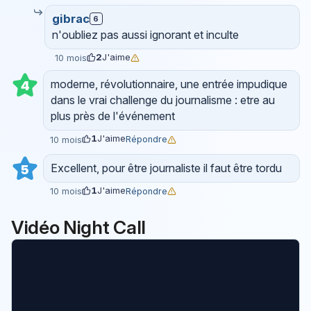
gibrac
6
n'oubliez pas aussi ignorant et inculte
2
J'aime
10 mois
moderne, révolutionnaire, une entrée impudique
4
dans le vrai challenge du journalisme : etre au
plus près de l'événement
1
J'aime
Répondre
10 mois
Excellent, pour être journaliste il faut être tordu
5
1
J'aime
Répondre
10 mois
Vidéo Night Call