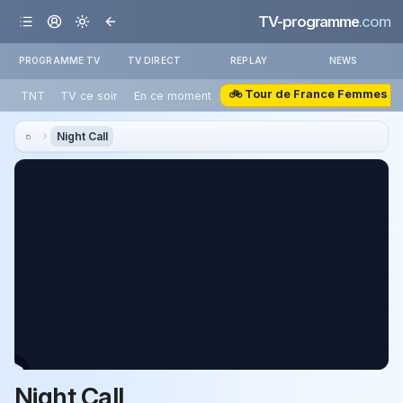
TV-programme
.com
PROGRAMME TV
TV DIRECT
REPLAY
NEWS
🚲 Tour de France Femmes
TNT
TV ce soir
En ce moment
Night Call
Night Call