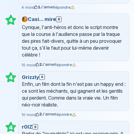
1
J'aime
Répondre
4 mois
Casi... mire
8
4
Cynique, l'anti-héros et donc le script montre
que la course à l'audience passe par la traque
des pires fait-divers, quitte à un peu provoquer
tout ça, s'il le faut pour lui-même devenir
célèbre !
2
J'aime
Répondre
10 mois
Grizzly
4
6
Enfin, un film dont la fin n'est pas un happy end :
ce sont les méchants, qui gagnent et les gentils
qui perdent. Comme dans la vraie vie. Un film
néo-noir réaliste.
2
J'aime
Répondre
10 mois
r0lZ
4
9
Parler de "journaliste" ici est une escroquerie. Il