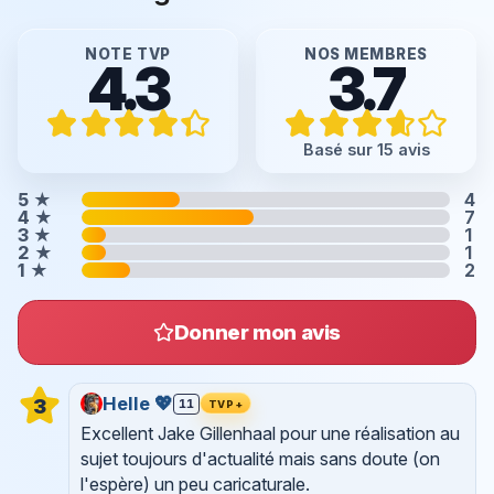
NOTE TVP
NOS MEMBRES
4.3
3.7
Basé sur 15 avis
5
★
4
4
★
7
3
★
1
2
★
1
1
★
2
Donner mon avis
Helle 💖
3
11
TVP+
Excellent Jake Gillenhaal pour une réalisation au
sujet toujours d'actualité mais sans doute (on
l'espère) un peu caricaturale.