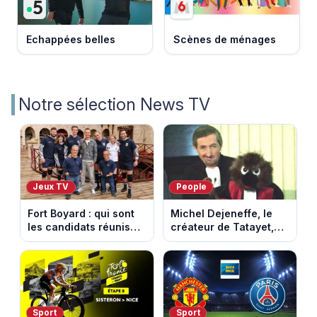
Echappées belles
Scènes de ménages
Notre sélection News TV
Jeux TV
People
Fort Boyard : qui sont
Michel Dejeneffe, le
les candidats réunis
créateur de Tatayet,
par Cyril Féraud ce
est mort à 77 ans
samedi 8 août 2026 ?
Sport
Sport