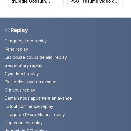
d’Élodie Gossuin
PSG : résumé vidéo du
termine avec une belle
match amical du 8 août
somme pour l'Unicef et
2026
le Refuge
Replay
Tirage du Loto replay
Keno replay
Les douze coups de midi replay
Secret Story replay
Gym direct replay
Plus belle la vie en avance
C à vous replay
Demain nous appartient en avance
Ici tout commence replay
Tirage de l'Euro Millions replay
Top courses replay
Journal de TF1 replay