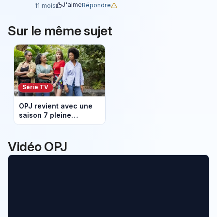
J'aime
Répondre
11 mois
Sur le même sujet
Série TV
OPJ revient avec une
saison 7 pleine
d’affaires troublantes
sur France 3
Vidéo OPJ