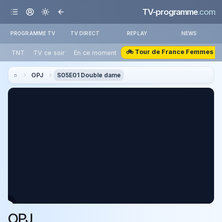
TV-programme
.com
PROGRAMME TV
TV DIRECT
REPLAY
NEWS
🚲 Tour de France Femmes
TNT
TV ce soir
En ce moment
OPJ
S05E01 Double dame
OPJ