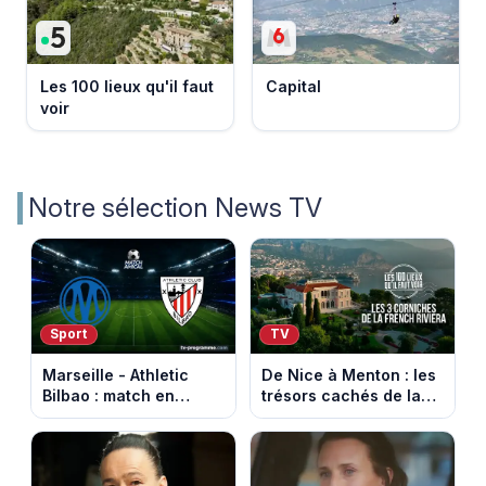
Les 100 lieux qu'il faut
Capital
voir
Notre sélection News TV
Sport
TV
Marseille - Athletic
De Nice à Menton : les
Bilbao : match en
trésors cachés de la
direct sur Ligue 1+ à
French Riviera dévoilés
17h30 (amical du 9
dans les 100 lieux qu'il
août 2026)
faut voir