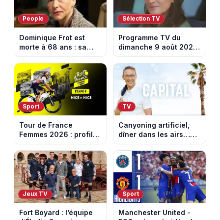
People
Sélection TV
Dominique Frot est
Programme TV du
morte à 68 ans : sa
dimanche 9 août 2026
sœur Catherine Frot
: notre sélection pour
annonce la triste
votre soirée télé
nouvelle
Sport
TV
Tour de France
Canyoning artificiel,
Femmes 2026 : profil
dîner dans les airs…
et horaires de la
les loisirs les plus fous
dernière étape à Nice
passés au crible dans
Capital
Jeux TV
Sport
Fort Boyard : l’équipe
Manchester United -