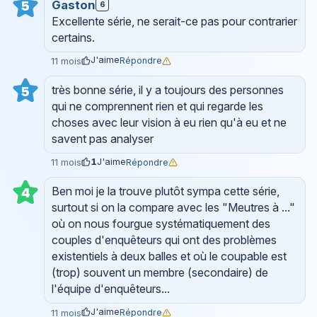
Gaston
5
6
Excellente série, ne serait-ce pas pour contrarier
certains.
J'aime
Répondre
11 mois
très bonne série, il y a toujours des personnes
5
qui ne comprennent rien et qui regarde les
choses avec leur vision à eu rien qu'à eu et ne
savent pas analyser
1
J'aime
Répondre
11 mois
Ben moi je la trouve plutôt sympa cette série,
4
surtout si on la compare avec les "Meutres à ..."
où on nous fourgue systématiquement des
couples d'enquêteurs qui ont des problèmes
existentiels à deux balles et où le coupable est
(trop) souvent un membre (secondaire) de
l'équipe d'enquêteurs...
J'aime
Répondre
11 mois