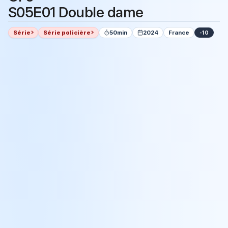
S05E01 Double dame
Série
Série policière
50min
2024
France
-10