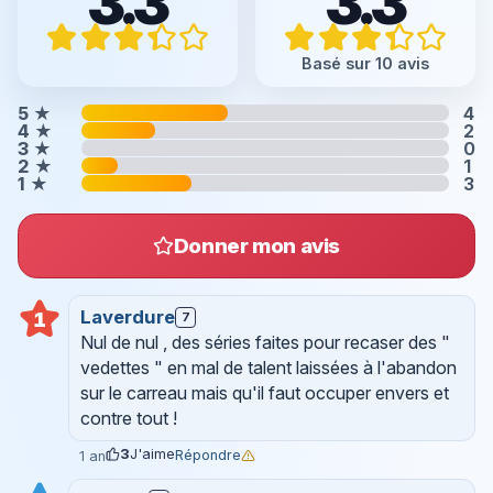
3.3
3.3
Basé sur 10 avis
5
★
4
4
★
2
3
★
0
2
★
1
1
★
3
Donner mon avis
Laverdure
1
7
Nul de nul , des séries faites pour recaser des "
vedettes " en mal de talent laissées à l'abandon
sur le carreau mais qu'il faut occuper envers et
contre tout !
3
J'aime
Répondre
1 an