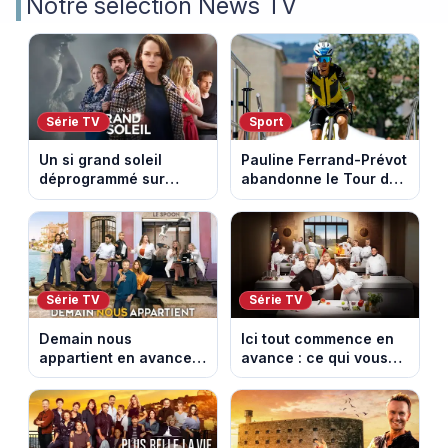
Notre sélection News TV
Série TV
Sport
Un si grand soleil
Pauline Ferrand-Prévot
déprogrammé sur
abandonne le Tour de
France 3 : cinq
France Femmes avant
épisodes inédits
la 8e étape
diffusés le 13 août
Série TV
Série TV
Demain nous
Ici tout commence en
appartient en avance :
avance : ce qui vous
ce qui vous attend la
attend la semaine du
semaine du 10 au 14
10 au 14 août 2026
août 2026 (spoiler)
(spoiler)