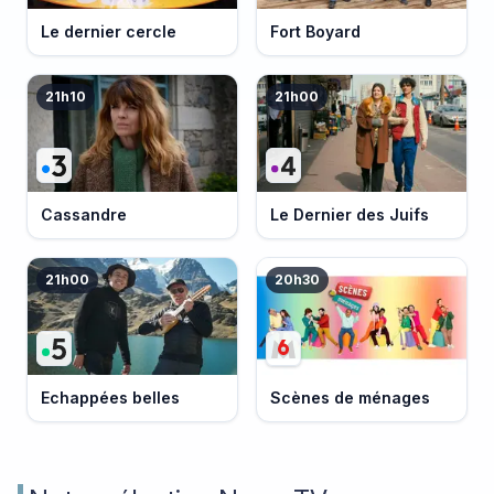
Le dernier cercle
Fort Boyard
21h10
21h00
Cassandre
Le Dernier des Juifs
21h00
20h30
Echappées belles
Scènes de ménages