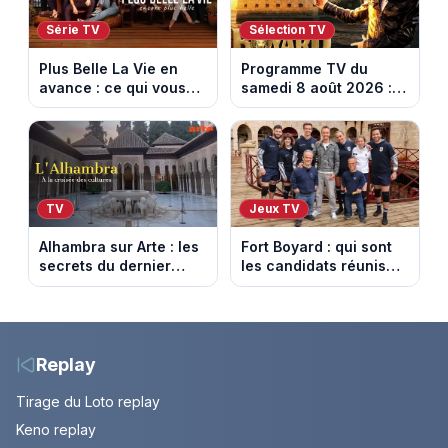
Série TV
Sélection TV
Plus Belle La Vie en
Programme TV du
avance : ce qui vous
samedi 8 août 2026 :
attend la semaine du
notre sélection pour
10 au 14 août 2026
votre soirée télé
(spoiler)
TV
Jeux TV
Alhambra sur Arte : les
Fort Boyard : qui sont
secrets du dernier
les candidats réunis
sultanat musulman
par Cyril Féraud ce
d’Espagne
samedi 8 août 2026 ?
Replay
Tirage du Loto replay
Keno replay