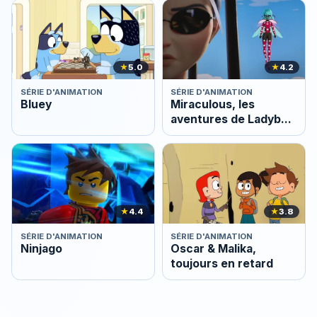
★
5.0
★
4.2
SÉRIE D'ANIMATION
SÉRIE D'ANIMATION
Bluey
Miraculous, les
aventures de Ladybug
et Chat Noir
★
4.4
★
3.8
SÉRIE D'ANIMATION
SÉRIE D'ANIMATION
Ninjago
Oscar & Malika,
toujours en retard