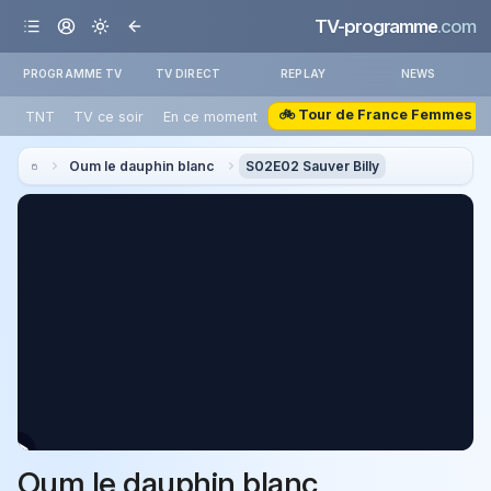
TV-programme
.com
PROGRAMME TV
TV DIRECT
REPLAY
NEWS
🚲 Tour de France Femmes
TNT
TV ce soir
En ce moment
Oum le dauphin blanc
S02E02 Sauver Billy
Oum le dauphin blanc