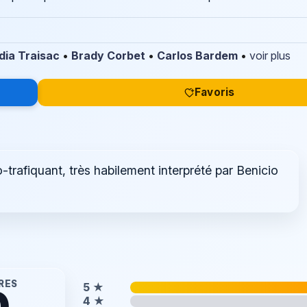
dia Traisac
•
Brady Corbet
•
Carlos Bardem
•
voir plus
Favoris
-trafiquant, très habilement interprété par Benicio
RES
5
★
0
4
★