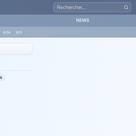
NEWS
Arte
W9
/5