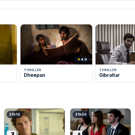
★
4.0
THRILLER
THRILLER
Dheepan
Gibraltar
21h10
21h05