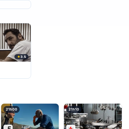
★
3.5
21h00
21h10