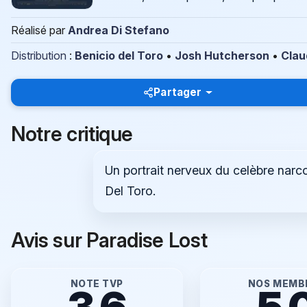
Réalisé par
Andrea Di Stefano
Distribution
:
Benicio del Toro
•
Josh Hutcherson
•
Clau
Partager
Notre critique
Un portrait nerveux du celèbre narco
Del Toro.
Avis sur Paradise Lost
NOTE TVP
NOS MEMB
3.6
5.