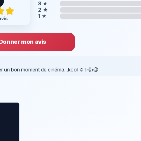
3
★
2
★
1
★
avis
Donner mon avis
ser un bon moment de cinéma...kool ☺️✨👍😉