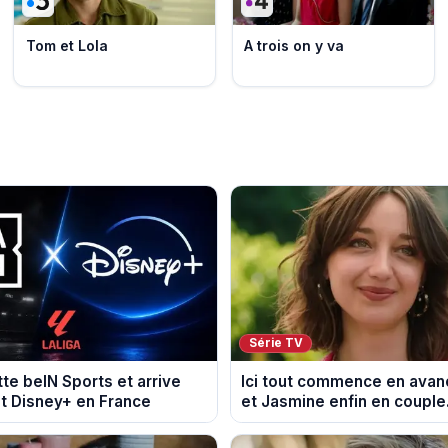
Tom et Lola
A trois on y va
Série TV
tte beIN Sports et arrive
Ici tout commence en avanc
t Disney+ en France
et Jasmine enfin en couple
du 7 août 2026 (spoiler)