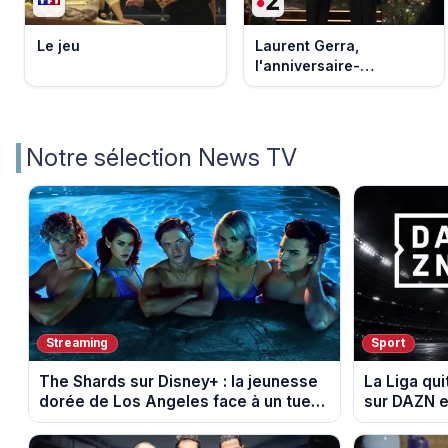
Le jeu
Laurent Gerra,
l'anniversaire-
événement
Notre sélection News TV
Streaming
Sport
The Shards sur Disney+ : la jeunesse
La Liga qui
dorée de Los Angeles face à un tueur
sur DAZN e
dans les années 80