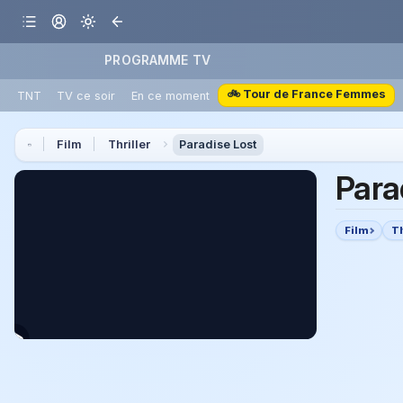
PROGRAMME TV
🚲 Tour de France Femmes
TNT
TV ce soir
En ce moment
Film
Thriller
Paradise Lost
Para
Film
Th