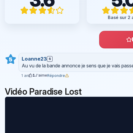
Basé sur 2 
Loanne23
5
6
Au vu de la bande annonce je sens que je vais pas
1
J'aime
Répondre
1 an
Vidéo Paradise Lost