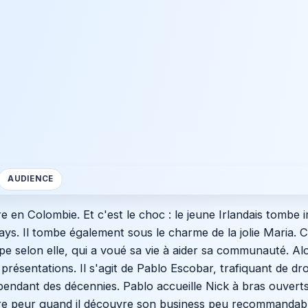
AUDIENCE
re en Colombie. Et c'est le choc : le jeune Irlandais tomb
s. Il tombe également sous le charme de la jolie Maria. Ce
pe selon elle, qui a voué sa vie à aider sa communauté. Al
s présentations. Il s'agit de Pablo Escobar, trafiquant de d
 pendant des décennies. Pablo accueille Nick à bras ouverts
re peur quand il découvre son business peu recommandable