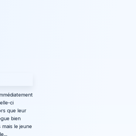
e immédiatement
lle-ci
ors que leur
rogue bien
 mais le jeune
...