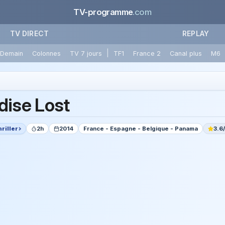
TV-programme
.com
TV DIRECT
REPLAY
|
Demain
Colonnes
TV 7 jours
TF1
France 2
Canal plus
M6
dise Lost
riller
2h
2014
France - Espagne - Belgique - Panama
3.6