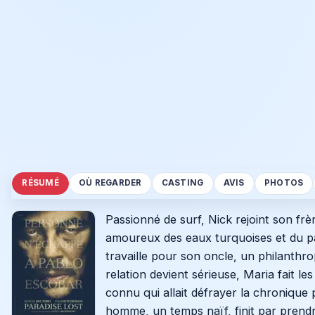
RÉSUMÉ
OÙ REGARDER
CASTING
AVIS
PHOTOS
Passionné de surf, Nick rejoint son frè
amoureux des eaux turquoises et du pay
travaille pour son oncle, un philanthro
relation devient sérieuse, Maria fait le
connu qui allait défrayer la chronique
homme, un temps naïf, finit par prend