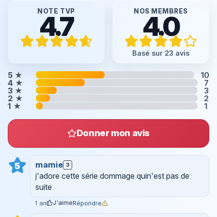
NOTE TVP
NOS MEMBRES
4.7
4.0
Basé sur 23 avis
5
★
10
4
★
7
3
★
3
2
★
2
1
★
1
Donner mon avis
mamie
5
3
j'adore cette série dommage quin'est pas de
suite
J'aime
Répondre
1 an