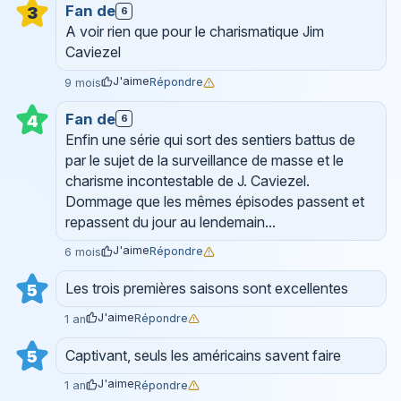
Fan de
3
6
A voir rien que pour le charismatique Jim
Caviezel
J'aime
Répondre
9 mois
Fan de
4
6
Enfin une série qui sort des sentiers battus de
par le sujet de la surveillance de masse et le
charisme incontestable de J. Caviezel.
Dommage que les mêmes épisodes passent et
repassent du jour au lendemain...
J'aime
Répondre
6 mois
Les trois premières saisons sont excellentes
5
J'aime
Répondre
1 an
Captivant, seuls les américains savent faire
5
J'aime
Répondre
1 an