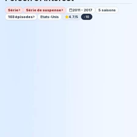
Série
Série de suspense
2011 - 2017
5 saisons
103 épisodes
Etats-Unis
4.7/5
-10