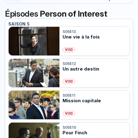
Épisodes
Person of Interest
SAISON 5
S05E13
Une vie à la fois
VOD
S05E12
Un autre destin
VOD
S05E11
Mission capitale
VOD
S05E10
Pour Finch