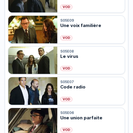
VOD
S05E09
Une voix familière
VOD
S05E08
Le virus
VOD
S05E07
Code radio
VOD
S05E06
Une union parfaite
VOD