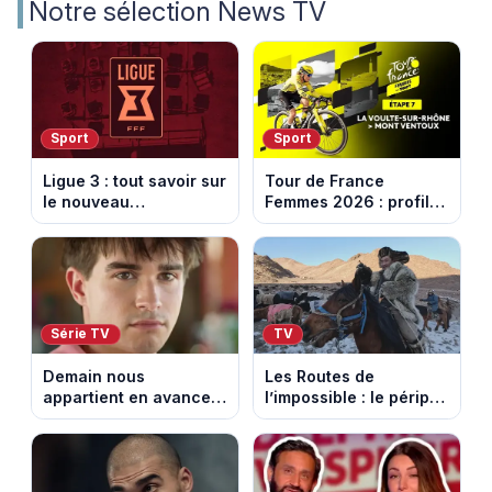
Notre sélection News TV
Sport
Sport
Ligue 3 : tout savoir sur
Tour de France
le nouveau
Femmes 2026 : profil
championnat qui
et horaires de la 7e
succède au National
étape entre La Voulte-
sur-Rhône et le Mont
Ventoux
Série TV
TV
Demain nous
Les Routes de
appartient en avance:
l’impossible : le périple
Samuel perd le
glacial d’une famille
contrôle. Episode du 10
nomade en Mongolie
août 2026.