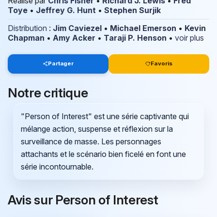
Réalisé par
Chris Fisher
•
Richard J. Lewis
•
Fred
Toye
•
Jeffrey G. Hunt
•
Stephen Surjik
Distribution
:
Jim Caviezel
•
Michael Emerson
•
Kevin
Chapman
•
Amy Acker
•
Taraji P. Henson
•
voir plus
Partager
Favoris
Notre critique
"Person of Interest" est une série captivante qui
mélange action, suspense et réflexion sur la
surveillance de masse. Les personnages
attachants et le scénario bien ficelé en font une
série incontournable.
Avis sur Person of Interest