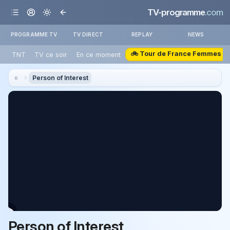
TV-programme
.com
PROGRAMME TV
TV DIRECT
REPLAY
NEWS
🚲 Tour de France Femmes
TNT
TV ce soir
En ce moment
Person of Interest
Person of Interest