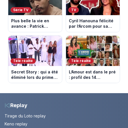
Série TV
TV
Plus belle la vie en
Cyril Hanouna félicité
avance : Patrick
par l’Arcom pour sa
Nebout est-il mort ?
maîtrise de l’antenne
Episode du 10 août
face aux propos de
2026 (spoiler)
Delphine Wespiser sur
le cancer
Télé réalité
Télé réalité
Secret Story : qui a été
L’Amour est dans le pré
éliminé lors du prime
: profil des 14
du 6 août 2026 sur
agriculteurs, speed
TMC ?
dating inédit et de
nouvelles histoires
d’amour
Replay
Tirage du Loto replay
Keno replay