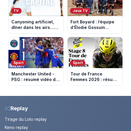
TV
Jeux TV
Canyoning artificiel,
Fort Boyard : l’équipe
dîner dans les airs…
d’Élodie Gossuin
les loisirs les plus fous
termine avec une belle
passés au crible dans
somme pour l'Unicef et
Capital
le Refuge
Sport
Sport
Manchester United -
Tour de France
PSG : résumé vidéo du
Femmes 2026 : résumé
match amical du 8 août
vidéo de la 9e étape
2026
entre Sisteron et Nice
Replay
Tirage du Loto replay
Keno replay