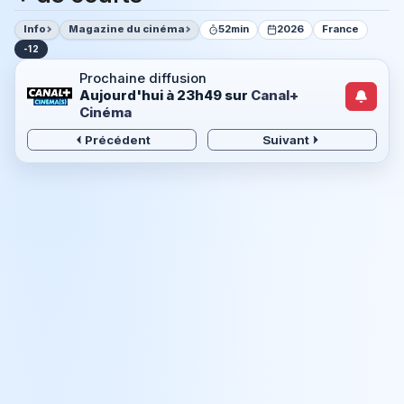
Info
Magazine du cinéma
52min
2026
France
-12
Prochaine diffusion
Aujourd'hui à 23h49
sur
Canal+
Cinéma
Précédent
Suivant