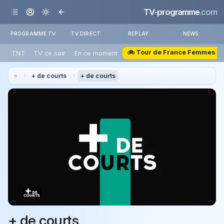
TV-programme
.com
PROGRAMME TV
TV DIRECT
REPLAY
NEWS
🚲 Tour de France Femmes
TNT
TV ce soir
En ce moment
+ de courts
+ de courts
+ de courts