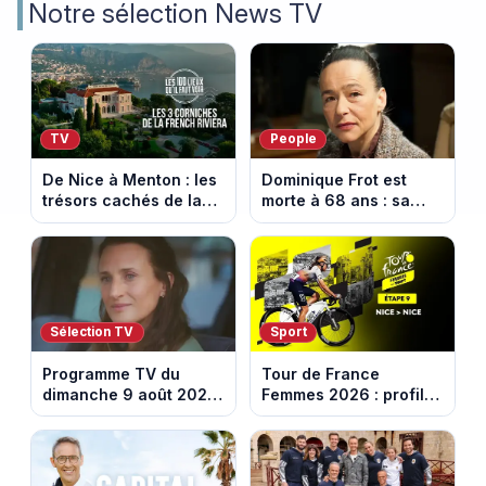
Notre sélection News TV
TV
People
De Nice à Menton : les
Dominique Frot est
trésors cachés de la
morte à 68 ans : sa
French Riviera dévoilés
sœur Catherine Frot
dans les 100 lieux qu'il
annonce la triste
faut voir
nouvelle
Sélection TV
Sport
Programme TV du
Tour de France
dimanche 9 août 2026
Femmes 2026 : profil
: notre sélection pour
et horaires de la
votre soirée télé
dernière étape à Nice