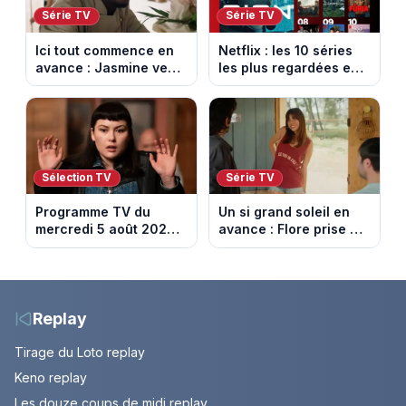
Série TV
Série TV
Ici tout commence en
Netflix : les 10 séries
avance : Jasmine veut
les plus regardées en
retenir Louis. Episode
France en ce moment
du 6 août 2026
(spoiler)
Sélection TV
Série TV
Programme TV du
Un si grand soleil en
mercredi 5 août 2026 :
avance : Flore prise au
notre sélection pour
piège. Episode du 6
votre soirée télé
août 2026 (spoiler).
Replay
Tirage du Loto replay
Keno replay
Les douze coups de midi replay