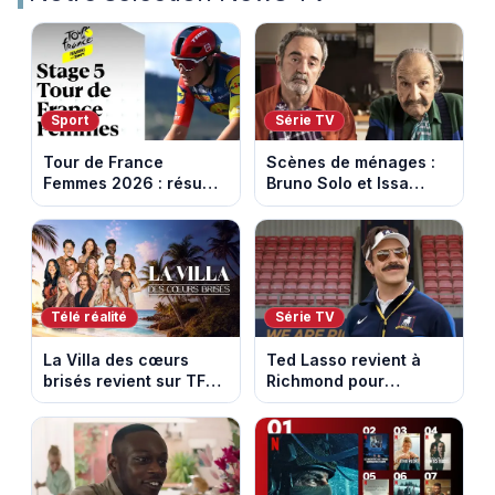
Sport
Série TV
Tour de France
Scènes de ménages :
Femmes 2026 : résumé
Bruno Solo et Issa
vidéo de la 5e étape
Doumbia rejoignent la
entre Mâcon et
saison 18 sur M6
Belleville-en-
Beaujolais
Télé réalité
Série TV
La Villa des cœurs
Ted Lasso revient à
brisés revient sur TFX :
Richmond pour
voici les candidats de
entraîner une équipe
la saison 11 au Mexique
féminine dans la
saison 4