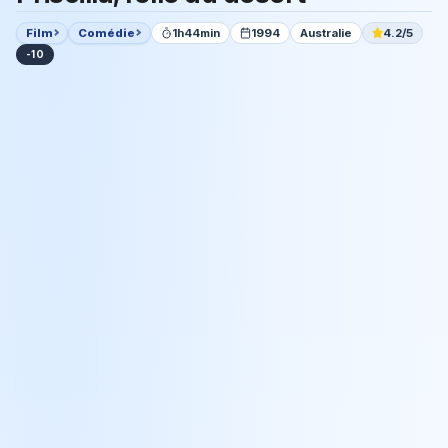
Film
Comédie
1h44min
1994
Australie
4.2/5
-10