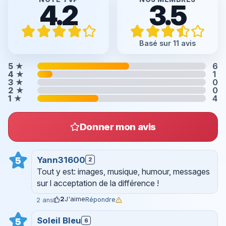
4.2
3.5
Basé sur 11 avis
5
★
6
4
★
1
3
★
0
2
★
0
1
★
4
Donner mon avis
Yann31600
5
2
Tout y est: images, musique, humour, messages
sur l acceptation de la différence !
2
J'aime
Répondre
2 ans
Soleil Bleu
5
6