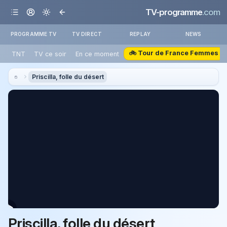
TV-programme
.com
PROGRAMME TV
TV DIRECT
REPLAY
NEWS
🚲 Tour de France Femmes
TNT
TV ce soir
En ce moment
Priscilla, folle du désert
Priscilla, folle du désert