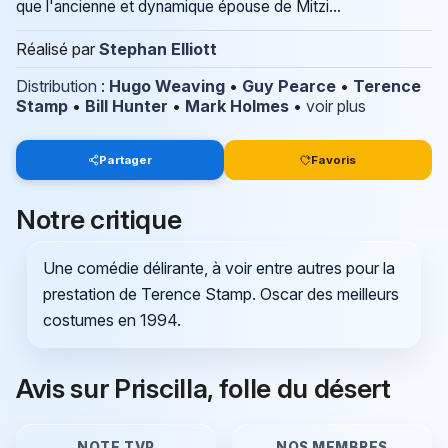
que l'ancienne et dynamique épouse de Mitzi...
Réalisé par
Stephan Elliott
Distribution
:
Hugo Weaving
•
Guy Pearce
•
Terence
Stamp
•
Bill Hunter
•
Mark Holmes
•
voir plus
Partager
Favoris
Notre critique
Une comédie délirante, à voir entre autres pour la
prestation de Terence Stamp. Oscar des meilleurs
costumes en 1994.
Avis sur Priscilla, folle du désert
NOTE TVP
NOS MEMBRES