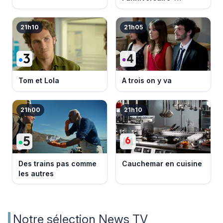
événement
21h10
21h05
Tom et Lola
A trois on y va
21h00
21h10
Des trains pas comme
Cauchemar en cuisine
les autres
Notre sélection News TV