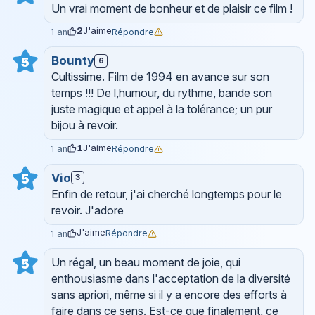
Un vrai moment de bonheur et de plaisir ce film !
2
J'aime
Répondre
1 an
Bounty
5
6
Cultissime. Film de 1994 en avance sur son
temps !!! De l,humour, du rythme, bande son
juste magique et appel à la tolérance; un pur
bijou à revoir.
1
J'aime
Répondre
1 an
Vio
5
3
Enfin de retour, j'ai cherché longtemps pour le
revoir. J'adore
J'aime
Répondre
1 an
Un régal, un beau moment de joie, qui
5
enthousiasme dans l'acceptation de la diversité
sans apriori, même si il y a encore des efforts à
faire dans ce sens. Est-ce que finalement, ce