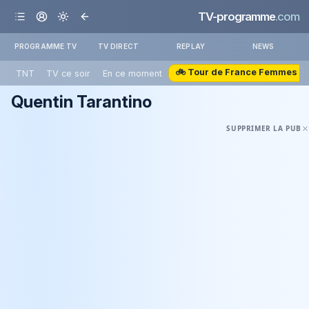
TV-programme
.com
PROGRAMME TV
TV DIRECT
REPLAY
NEWS
🚲 Tour de France Femmes
TNT
TV ce soir
En ce moment
Quentin Tarantino
SUPPRIMER LA PUB