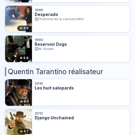
1995
Desperado
l'homme de la camionnette
★
3.9
1992
Reservoir Dogs
M. Brown
★
4.6
Quentin Tarantino réalisateur
2015
Les huit salopards
★
4.3
2012
Django Unchained
★
4.7