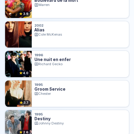
Boulevard de la mort
Warren
★
3.9
2002
Alias
Cole McKenas
1996
Une nuit en enfer
Richard Gecko
★
4.0
1995
Groom Service
Chester
★
3.7
1995
Destiny
Johnny Destiny
★
2.6