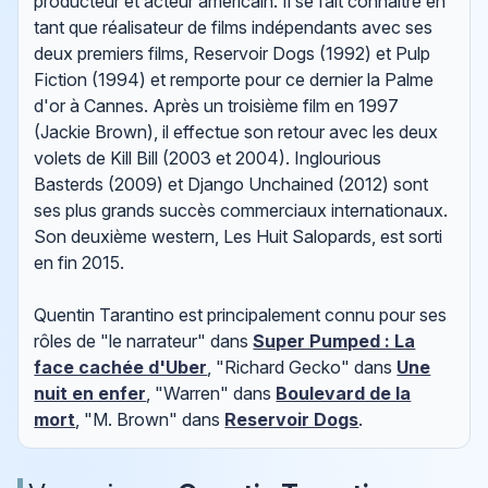
producteur et acteur américain. Il se fait connaître en
tant que réalisateur de films indépendants avec ses
deux premiers films, Reservoir Dogs (1992) et Pulp
Fiction (1994) et remporte pour ce dernier la Palme
d'or à Cannes. Après un troisième film en 1997
(Jackie Brown), il effectue son retour avec les deux
volets de Kill Bill (2003 et 2004). Inglourious
Basterds (2009) et Django Unchained (2012) sont
ses plus grands succès commerciaux internationaux.
Son deuxième western, Les Huit Salopards, est sorti
en fin 2015.
Quentin Tarantino est principalement connu pour ses
rôles de "le narrateur" dans
Super Pumped : La
face cachée d'Uber
, "Richard Gecko" dans
Une
nuit en enfer
, "Warren" dans
Boulevard de la
mort
, "M. Brown" dans
Reservoir Dogs
.