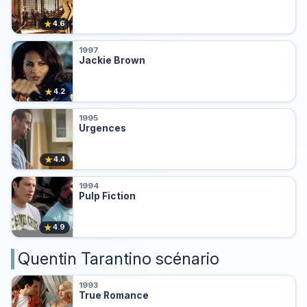
★
4.6
1997
Jackie Brown
★
4.2
1995
Urgences
★
4.4
1994
Pulp Fiction
★
4.9
Quentin Tarantino scénario
1993
True Romance