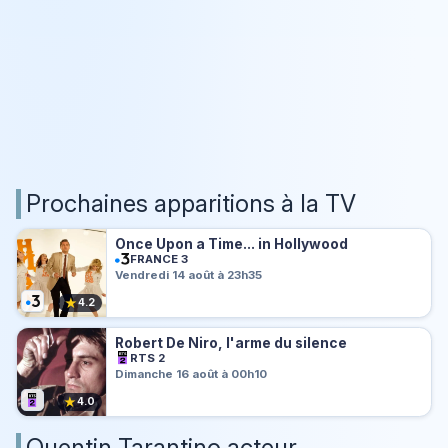
Prochaines apparitions à la TV
Once Upon a Time... in Hollywood
FRANCE 3
Vendredi 14 août à 23h35
★
4.2
Robert De Niro, l'arme du silence
RTS 2
Dimanche 16 août à 00h10
★
4.0
Quentin Tarantino acteur