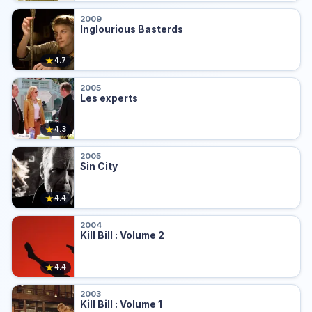
2009
Inglourious Basterds
★
4.7
2005
Les experts
★
4.3
2005
Sin City
★
4.4
2004
Kill Bill : Volume 2
★
4.4
2003
Kill Bill : Volume 1