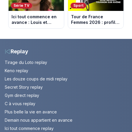
Série TV
Sport
Ici tout commence en
Tour de France
avance : Louis et
Femmes 2026 : profil
Jasmine enfin en
et horaires de la 6e
couple. Episode du 7
étape entre
août 2026 (spoiler)
Montbrison et
Tournon-sur-Rhône
Replay
Tirage du Loto replay
Keno replay
Les douze coups de midi replay
Secret Story replay
Gym direct replay
C à vous replay
Plus belle la vie en avance
Demain nous appartient en avance
Ici tout commence replay