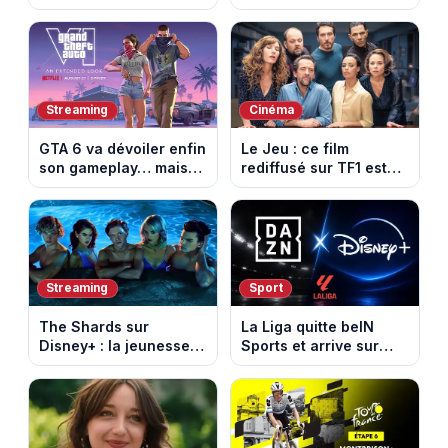
agriculteurs, speed
vidéo de la 6e étape
dating inédit et de
entre Montbrison et
nouvelles histoires
Tournon-sur-Rhône
d’amour
Streaming
Cinéma
GTA 6 va dévoiler enfin
Le Jeu : ce film
son gameplay… mais
rediffusé sur TF1 est
d’abord sur Netflix
adapté d’un succès
italien devenu un
phénomène mondial
Streaming
Sport
The Shards sur
La Liga quitte beIN
Disney+ : la jeunesse
Sports et arrive sur
dorée de Los Angeles
DAZN et Disney+ en
face à un tueur dans
France
les années 80