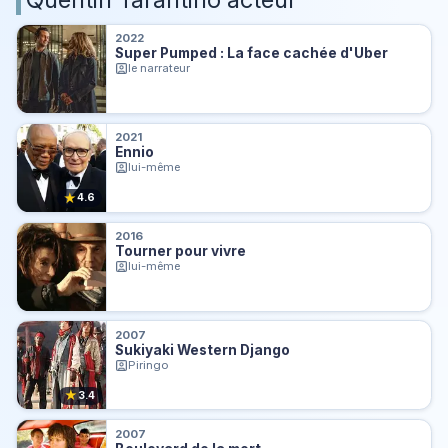
2022
Super Pumped : La face cachée d'Uber
le narrateur
2021
Ennio
lui-même
★
4.6
2016
Tourner pour vivre
lui-même
2007
Sukiyaki Western Django
Piringo
★
3.4
2007