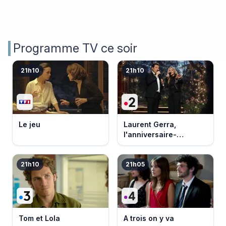
Programme TV ce soir
21h10
21h10
Le jeu
Laurent Gerra,
l'anniversaire-
événement
21h10
21h05
Tom et Lola
A trois on y va