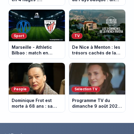
découvrez son
banquet au sommet de
programme de nage
la Rhune
aux Championnats
d'Europe
Sport
TV
Marseille - Athletic
De Nice à Menton : les
Bilbao : match en
trésors cachés de la
direct sur Ligue 1+ à
French Riviera dévoilés
17h30 (amical du 9
dans les 100 lieux qu'il
août 2026)
faut voir
People
Sélection TV
Dominique Frot est
Programme TV du
morte à 68 ans : sa
dimanche 9 août 2026
sœur Catherine Frot
: notre sélection pour
annonce la triste
votre soirée télé
nouvelle