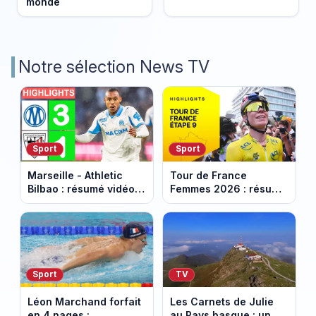
monde
Notre sélection News TV
Sport
Sport
Marseille - Athletic
Tour de France
Bilbao : résumé vidéo
Femmes 2026 : résumé
du match amical au
vidéo de la dernière
Stade Vélodrome (9
étape à Nice. Demi
août 2026)
Vollering remporte son
deuxième Tour.
Sport
TV
Léon Marchand forfait
Les Carnets de Julie
en 4 nages :
au Pays basque : un