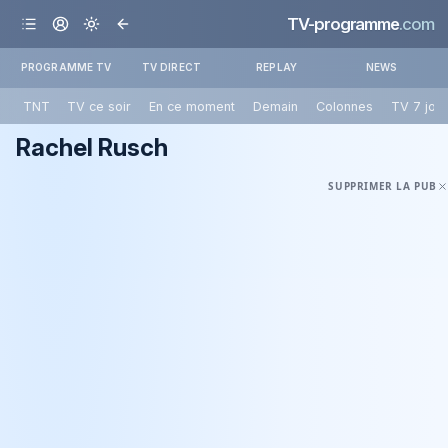
TV-programme
.com
PROGRAMME TV
TV DIRECT
REPLAY
NEWS
TNT
TV ce soir
En ce moment
Demain
Colonnes
TV 7 jou
Rachel Rusch
SUPPRIMER LA PUB