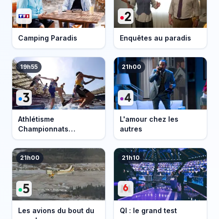
Camping Paradis
Enquêtes au paradis
19h55
21h00
Athlétisme
L'amour chez les
Championnats
autres
d'Europe 2026
21h00
21h10
Les avions du bout du
QI : le grand test