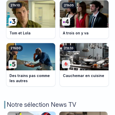
21h10
21h05
Tom et Lola
A trois on y va
21h00
21h10
Des trains pas comme
Cauchemar en cuisine
les autres
Notre sélection News TV