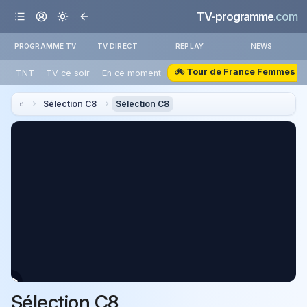
TV-programme
.com
PROGRAMME TV
TV DIRECT
REPLAY
NEWS
🚲 Tour de France Femmes
TNT
TV ce soir
En ce moment
Sélection C8
Sélection C8
Sélection C8