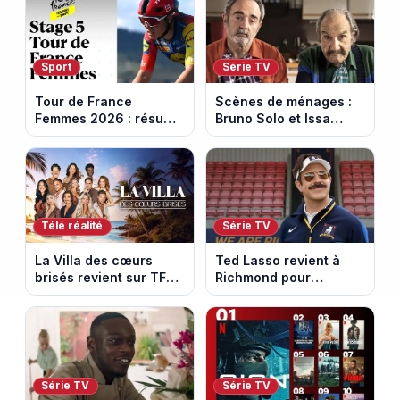
Sport
Série TV
Tour de France
Scènes de ménages :
Femmes 2026 : résumé
Bruno Solo et Issa
vidéo de la 5e étape
Doumbia rejoignent la
entre Mâcon et
saison 18 sur M6
Belleville-en-
Beaujolais
Télé réalité
Série TV
La Villa des cœurs
Ted Lasso revient à
brisés revient sur TFX :
Richmond pour
voici les candidats de
entraîner une équipe
la saison 11 au Mexique
féminine dans la
saison 4
Série TV
Série TV