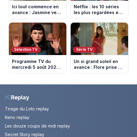
Ici tout commence en
Netflix : les 10 séries
avance : Jasmine veut
les plus regardées en
retenir Louis. Episode
France en ce moment
du 6 août 2026
(spoiler)
Sélection TV
Série TV
Programme TV du
Un si grand soleil en
mercredi 5 août 2026 :
avance : Flore prise au
notre sélection pour
piège. Episode du 6
votre soirée télé
août 2026 (spoiler).
Replay
Tirage du Loto replay
Keno replay
Les douze coups de midi replay
Secret Story replay