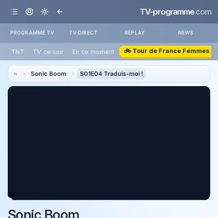
TV-programme
.com
PROGRAMME TV
TV DIRECT
REPLAY
NEWS
🚲 Tour de France Femmes
TNT
TV ce soir
En ce moment
Sonic Boom
S01E04 Traduis-moi !
Sonic Boom