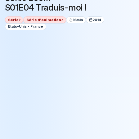
S01E04 Traduis-moi !
Série
Série d'animation
16min
2014
Etats-Unis - France