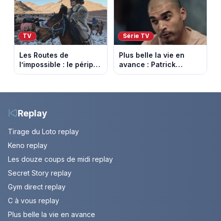
sur-Rhône et le Mont
août 2026.
Ventoux
TV
Série TV
Les Routes de
Plus belle la vie en
l’impossible : le périple
avance : Patrick
glacial d’une famille
Nebout est-il mort ?
nomade en Mongolie
Episode du 10 août
2026 (spoiler)
Replay
Tirage du Loto replay
Keno replay
Les douze coups de midi replay
Secret Story replay
Gym direct replay
C à vous replay
Plus belle la vie en avance