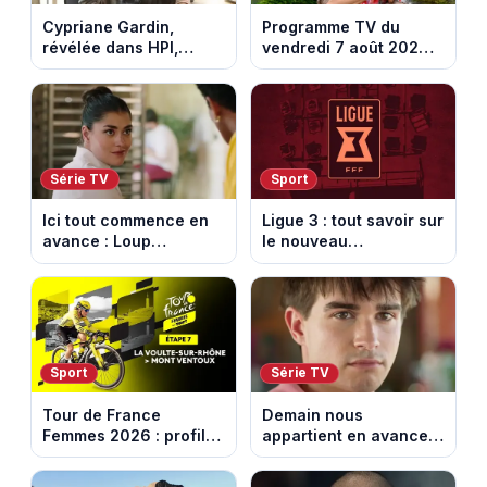
Cypriane Gardin,
Programme TV du
révélée dans HPI,
vendredi 7 août 2026 :
lance une cagnotte
notre sélection pour
après des difficultés
votre soirée télé
financières
Série TV
Sport
Ici tout commence en
Ligue 3 : tout savoir sur
avance : Loup
le nouveau
découvre la trahison
championnat qui
de Bianca. Episode du
succède au National
10 août 2026 (spoiler)
Sport
Série TV
Tour de France
Demain nous
Femmes 2026 : profil
appartient en avance:
et horaires de la 7e
Samuel perd le
étape entre La Voulte-
contrôle. Episode du 10