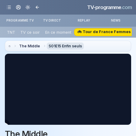
TV-programme
.com
PROGRAMME TV
TV DIRECT
REPLAY
NEWS
🚲 Tour de France Femmes
TNT
TV ce soir
En ce moment
The Middle
S01E15 Enfin seuls
The Middle