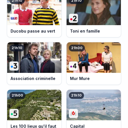
21h10
21h10
Ducobu passe au vert
Toni en famille
21h10
21h00
Association criminelle
Mur Mure
21h00
21h10
Les 100 lieux qu'il faut
Capital