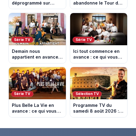
déprogrammé sur
abandonne le Tour de
France 3 : cinq
France Femmes avant
épisodes inédits
la 8e étape
diffusés le 13 août
Série TV
Série TV
Demain nous
Ici tout commence en
appartient en avance :
avance : ce qui vous
ce qui vous attend la
attend la semaine du
semaine du 10 au 14
10 au 14 août 2026
août 2026 (spoiler)
(spoiler)
Série TV
Sélection TV
Plus Belle La Vie en
Programme TV du
avance : ce qui vous
samedi 8 août 2026 :
attend la semaine du
notre sélection pour
10 au 14 août 2026
votre soirée télé
(spoiler)