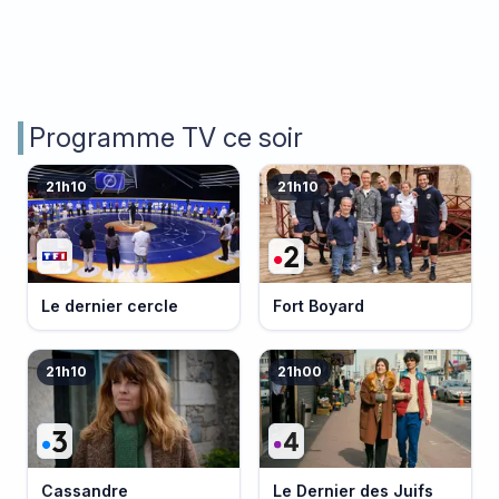
Programme TV ce soir
21h10
21h10
Le dernier cercle
Fort Boyard
21h10
21h00
Cassandre
Le Dernier des Juifs