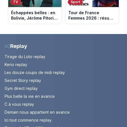
TV
Sport
Échappées belles : en
Tour de France
Bolivie, Jérôme Pitorin
Femmes 2026 : résumé
découvre un pays où
vidéo de la 7e étape
chaque sommet se
avec l'ascension du
mérite
Mont Ventoux
Replay
Tirage du Loto replay
Keno replay
Les douze coups de midi replay
Secret Story replay
Gym direct replay
Plus belle la vie en avance
C à vous replay
Demain nous appartient en avance
Ici tout commence replay