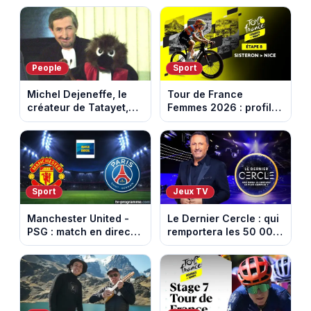
d’Espagne
samedi 8 août 2026 ?
People
Sport
Michel Dejeneffe, le
Tour de France
créateur de Tatayet,
Femmes 2026 : profil
est mort à 77 ans
et horaires de la 8e
étape entre Sisteron et
Nice
Sport
Jeux TV
Manchester United -
Le Dernier Cercle : qui
PSG : match en direct
remportera les 50 000
sur beIN Sports 1 à
euros face aux
17h00
personnalités ?