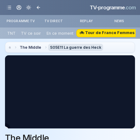
TV-programme
.com
PROGRAMME TV
TV DIRECT
REPLAY
NEWS
🚲 Tour de France Femmes
TNT
TV ce soir
En ce moment
The Middle
S05E11 La guerre des Heck
The Middle