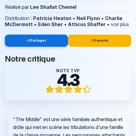
Réalisé par
Lee Shallat Chemel
Distribution
:
Patricia Heaton
•
Neil Flynn
•
Charlie
McDermott
•
Eden Sher
•
Atticus Shaffer
•
voir plus
Partager
Favoris
Notre critique
NOTE TVP
4.3
"The Middle" est une série familiale authentique et
drôle qui met en scène les tribulations d'une famille
de la classe moyenne. Les personnages attachants