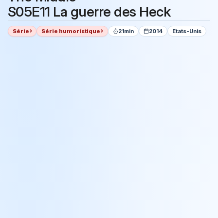
S05E11 La guerre des Heck
Série
Série humoristique
21min
2014
Etats-Unis