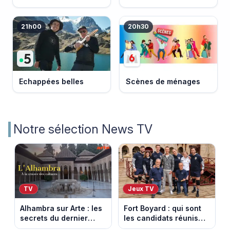
21h00
20h30
Echappées belles
Scènes de ménages
Notre sélection News TV
TV
Jeux TV
Alhambra sur Arte : les
Fort Boyard : qui sont
secrets du dernier
les candidats réunis
sultanat musulman
par Cyril Féraud ce