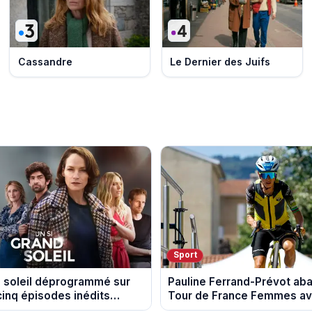
Cassandre
Le Dernier des Juifs
Sport
d soleil déprogrammé sur
Pauline Ferrand-Prévot ab
cinq épisodes inédits
Tour de France Femmes ava
 13 août
étape