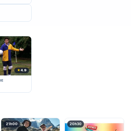
★
4.9
UE
21h00
20h30