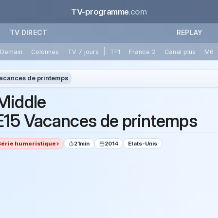
TV-programme
.com
TV DIRECT
REPLAY
|
Demain
Colonnes
TV 7 jours
TF1
France 2
Canal plus
M6
acances de printemps
Middle
15 Vacances de printemps
Série humoristique
21min
2014
Etats-Unis