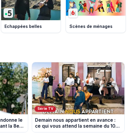
Echappées belles
Scènes de ménages
Série TV
andonne le
Demain nous appartient en avance :
nt la 8e
ce qui vous attend la semaine du 10
au 14 août 2026 (spoiler)