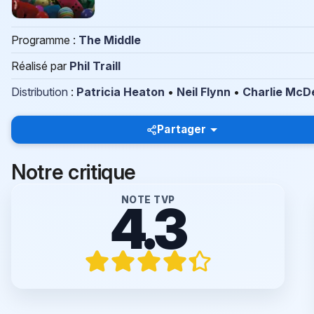
Programme :
The Middle
Réalisé par
Phil Traill
Distribution
:
Patricia Heaton
•
Neil Flynn
•
Charlie McD
Partager
Notre critique
NOTE TVP
4.3