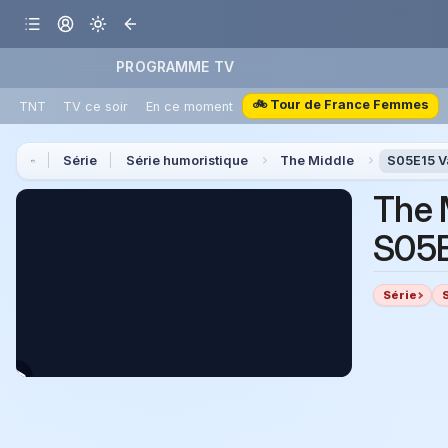
PROGRAMME TV
🚲 Tour de France Femmes
TNT
TV ce soir
En ce moment
Série
Série humoristique
The Middle
S05E15 V
The 
S05E
Série