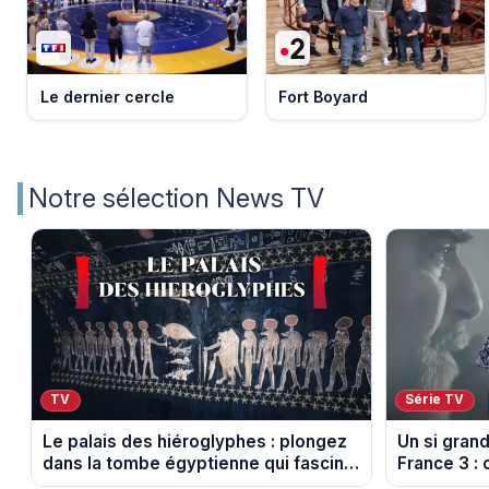
Le dernier cercle
Fort Boyard
Notre sélection News TV
TV
Série TV
Le palais des hiéroglyphes : plongez
Un si gran
dans la tombe égyptienne qui fascine
France 3 : 
les archéologues
diffusés le