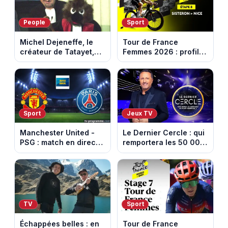
People
Sport
Michel Dejeneffe, le
Tour de France
créateur de Tatayet,
Femmes 2026 : profil
est mort à 77 ans
et horaires de la 8e
étape entre Sisteron et
Nice
Sport
Jeux TV
Manchester United -
Le Dernier Cercle : qui
PSG : match en direct
remportera les 50 000
sur beIN Sports 1 à
euros face aux
17h00
personnalités ?
TV
Sport
Échappées belles : en
Tour de France