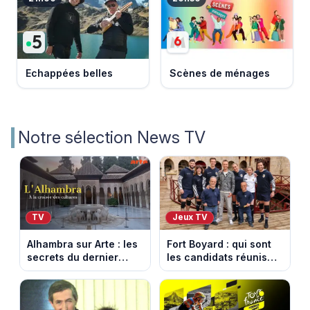
Echappées belles
Scènes de ménages
Notre sélection News TV
TV
Jeux TV
Alhambra sur Arte : les
Fort Boyard : qui sont
secrets du dernier
les candidats réunis
sultanat musulman
par Cyril Féraud ce
d’Espagne
samedi 8 août 2026 ?