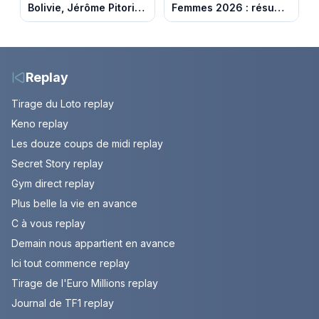
Bolivie, Jérôme Pitorin
Femmes 2026 : résumé
découvre un pays où
vidéo de la 7e étape
chaque sommet se
avec l'ascension du
mérite
Mont Ventoux
Replay
Tirage du Loto replay
Keno replay
Les douze coups de midi replay
Secret Story replay
Gym direct replay
Plus belle la vie en avance
C à vous replay
Demain nous appartient en avance
Ici tout commence replay
Tirage de l'Euro Millions replay
Journal de TF1 replay