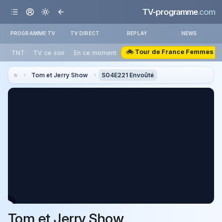
TV-programme
.com
PROGRAMME TV
TV DIRECT
REPLAY
NEWS
🚲 Tour de France Femmes
TNT
TV ce soir
En ce moment
Tom et Jerry Show
S04E221 Envoûté
Tom et Jerry Show