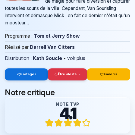
de magie pour faire diversion et capturer
toutes les souris de la ville. Cependant, Van Sourisling
intervient et démasque Mick : en fait ce dernier n'était qu'un
imposteur...
Programme :
Tom et Jerry Show
Réalisé par
Darrell Van Citters
Distribution
:
Kath Soucie
•
voir plus
Partager
Être alerté
Favoris
Notre critique
NOTE TVP
4.1