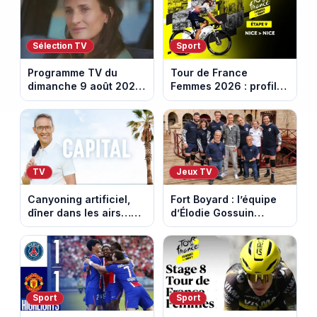
Sélection TV
Sport
Programme TV du
Tour de France
dimanche 9 août 2026
Femmes 2026 : profil
: notre sélection pour
et horaires de la
votre soirée télé
dernière étape à Nice
TV
Jeux TV
Canyoning artificiel,
Fort Boyard : l’équipe
dîner dans les airs…
d’Élodie Gossuin
les loisirs les plus fous
termine avec une belle
passés au crible dans
somme pour l'Unicef et
Capital
le Refuge
Sport
Sport