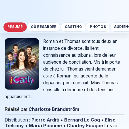
RÉSUMÉ
OÙ REGARDER
CASTING
PHOTOS
AUDIEN
Romain et Thomas sont tous deux en
instance de divorce. Ils lient
connaissance au tribunal, lors de leur
audience de conciliation. Mis à la porte
de chez lui, Thomas vient demander
asile à Romain, qui accepte de le
dépanner pour une nuit. Mais Thomas
s'installe à demeure et des tensions
apparaissent...
Réalisé par
Charlotte Brändström
Distribution
:
Pierre Arditi
•
Bernard Le Coq
•
Elise
Tielrooy
•
Maria Pacôme
•
Charley Fouquet
•
voir