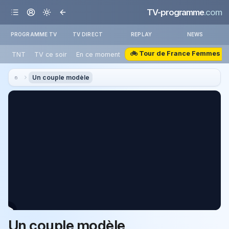
TV-programme
.com
PROGRAMME TV
TV DIRECT
REPLAY
NEWS
🚲 Tour de France Femmes
TNT
TV ce soir
En ce moment
Un couple modèle
Un couple modèle