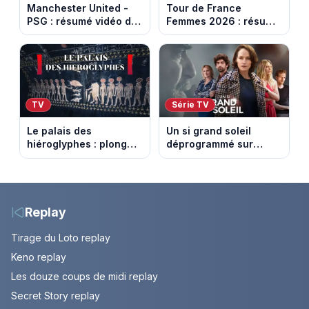
Manchester United -
Tour de France
PSG : résumé vidéo du
Femmes 2026 : résumé
match amical du 8 août
vidéo de la 9e étape
2026
entre Sisteron et Nice
TV
Série TV
Le palais des
Un si grand soleil
hiéroglyphes : plongez
déprogrammé sur
dans la tombe
France 3 : cinq
égyptienne qui fascine
épisodes inédits
les archéologues
diffusés le 13 août
Replay
Tirage du Loto replay
Keno replay
Les douze coups de midi replay
Secret Story replay