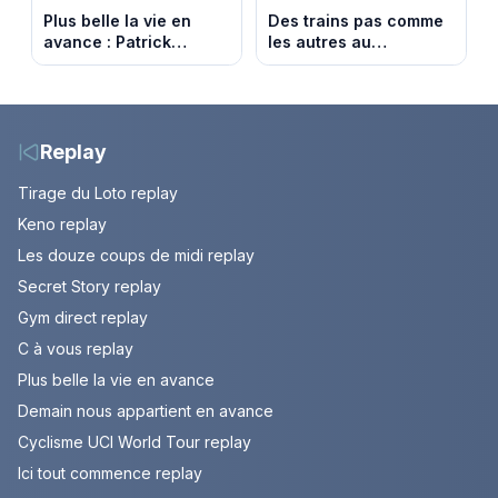
Plus belle la vie en
Des trains pas comme
avance : Patrick
les autres au
victime d’un malaise.
Monténégro : Philippe
Episode du 7 août
Gougler sur les rails de
2026 (spoiler)
l’Adriatique
Replay
Tirage du Loto replay
Keno replay
Les douze coups de midi replay
Secret Story replay
Gym direct replay
C à vous replay
Plus belle la vie en avance
Demain nous appartient en avance
Cyclisme UCI World Tour replay
Ici tout commence replay