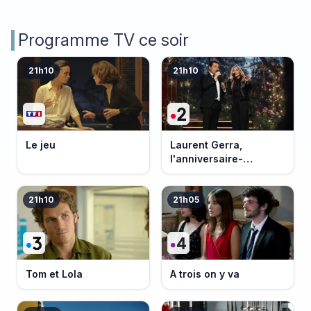
Programme TV ce soir
21h10
21h10
Le jeu
Laurent Gerra,
l'anniversaire-
événement
21h10
21h05
Tom et Lola
A trois on y va