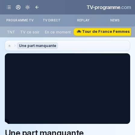
TV-programme
.com
PROGRAMME TV
TV DIRECT
REPLAY
NEWS
🚲 Tour de France Femmes
TNT
TV ce soir
En ce moment
Une part manquante
Une part manquante