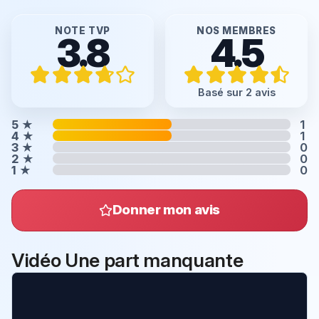
NOTE TVP
NOS MEMBRES
3.8
4.5
Basé sur 2 avis
5
★
1
4
★
1
3
★
0
2
★
0
1
★
0
Donner mon avis
Vidéo Une part manquante