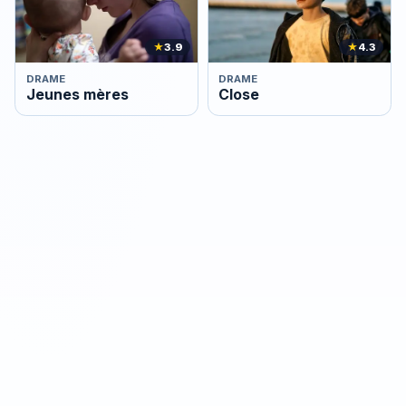
★
3.9
★
4.3
DRAME
DRAME
Jeunes mères
Close