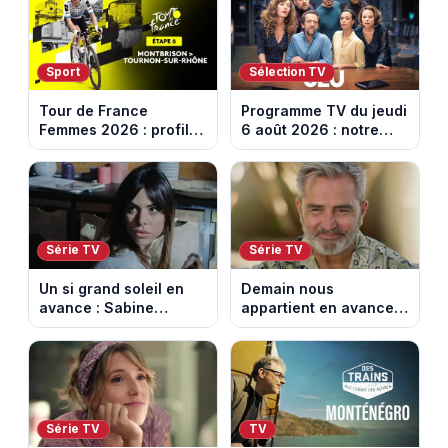
août 2026 (spoiler)
Sport
Sélection TV
Tour de France
Programme TV du jeudi
Femmes 2026 : profil
6 août 2026 : notre
et horaires de la 6e
sélection pour votre
étape entre
soirée télé
Montbrison et
Tournon-sur-Rhône
Série TV
Série TV
Un si grand soleil en
Demain nous
avance : Sabine
appartient en avance:
menacée par Céleste.
Alex révèle son lourd
Episode du 7 août
secret. Episode du 7
2026 (spoiler).
août 2026.
Série TV
TV