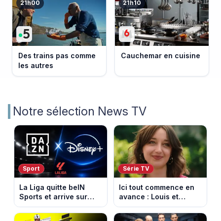
21h00
21h10
Des trains pas comme
Cauchemar en cuisine
les autres
Notre sélection News TV
Sport
Série TV
La Liga quitte beIN
Ici tout commence en
Sports et arrive sur
avance : Louis et
DAZN et Disney+ en
Jasmine enfin en
France
couple. Episode du 7