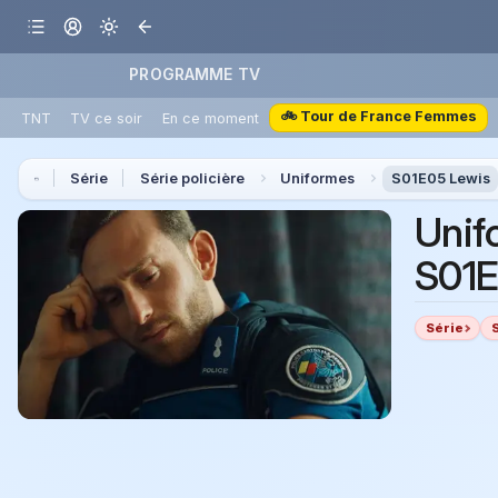
PROGRAMME TV
🚲 Tour de France Femmes
TNT
TV ce soir
En ce moment
Série
Série policière
Uniformes
S01E05 Lewis
Unif
S01E
Série