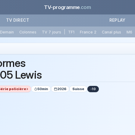
TV-programme
.com
TV DIRECT
REPLAY
|
Demain
Colonnes
TV 7 jours
TF1
France 2
Canal plus
M6
ormes
05 Lewis
Série policière
50min
2026
Suisse
-10