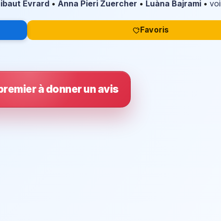
ibaut Evrard
•
Anna Pieri Zuercher
•
Luàna Bajrami
•
voi
Favoris
premier à donner un avis