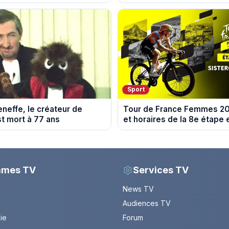
spoiler)
soirée télé
Sport
eneffe, le créateur de
Tour de France Femmes 202
st mort à 77 ans
et horaires de la 8e étape 
Sisteron et Nice
mmes TV
Services TV
News TV
Audiences TV
Vie
Forum