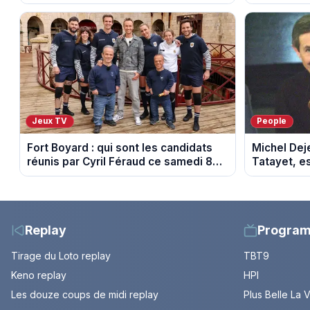
août 2026 (spoiler)
août 2026 (
Jeux TV
People
Fort Boyard : qui sont les candidats
Michel Dej
réunis par Cyril Féraud ce samedi 8
Tatayet, e
août 2026 ?
Replay
Progra
Tirage du Loto replay
TBT9
Keno replay
HPI
Les douze coups de midi replay
Plus Belle La 