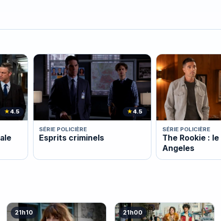
★
4.5
★
4.5
SÉRIE POLICIÈRE
SÉRIE POLICIÈRE
ale
Esprits criminels
The Rookie : le 
Angeles
21h10
21h00