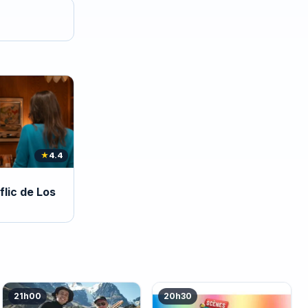
★
4.4
flic de Los
21h00
20h30