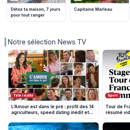
Détox ta maison, 7 jours
Capitaine Marleau
pour tout ranger
Notre sélection News TV
Télé réalité
Sport
L’Amour est dans le pré : profil des 14
Tour de F
agriculteurs, speed dating inédit et
résumé vid
de nouvelles histoires d’amour
Montbrison