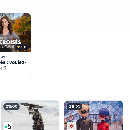
★
3.8
ENSE
és : voulez-
r ?
21h00
21h05