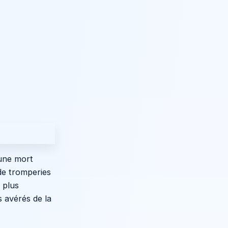
une mort
de tromperies
n plus
s avérés de la