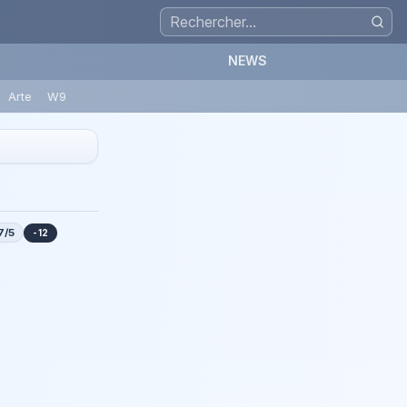
NEWS
Arte
W9
7/5
-12