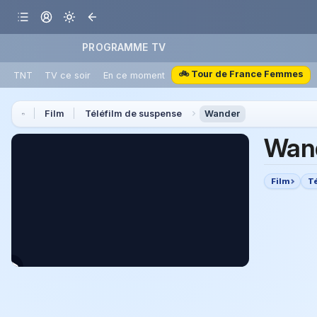
PROGRAMME TV
🚲 Tour de France Femmes
TNT
TV ce soir
En ce moment
Film
Téléfilm de suspense
Wander
Wan
Film
T