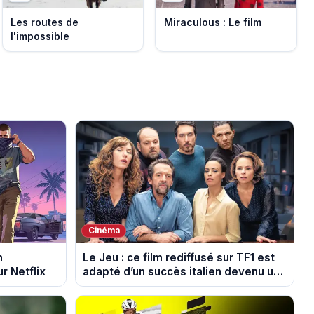
Les routes de
Miraculous : Le film
l'impossible
Cinéma
n
Le Jeu : ce film rediffusé sur TF1 est
r Netflix
adapté d’un succès italien devenu un
phénomène mondial