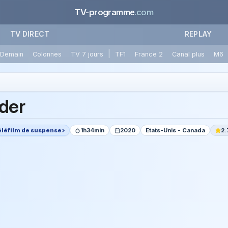
TV-programme
.com
TV DIRECT
REPLAY
|
Demain
Colonnes
TV 7 jours
TF1
France 2
Canal plus
M6
der
éléfilm de suspense
1h34min
2020
Etats-Unis - Canada
2.