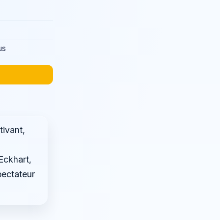
us
tivant,
s
Eckhart,
pectateur