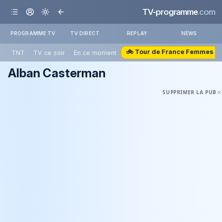
TV-programme
.com
PROGRAMME TV
TV DIRECT
REPLAY
NEWS
🚲 Tour de France Femmes
TNT
TV ce soir
En ce moment
Alban Casterman
SUPPRIMER LA PUB