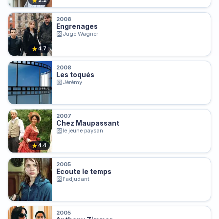
★
2.2
2008
Engrenages
Juge Wagner
★
4.7
2008
Les toqués
Jérémy
2007
Chez Maupassant
le jeune paysan
★
4.4
2005
Ecoute le temps
l'adjudant
2005