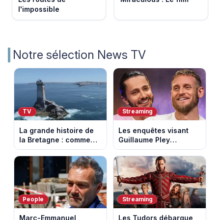
l'impossible
Notre sélection News TV
TV
Streaming
La grande histoire de
Les enquêtes visant
la Bretagne : comment
Guillaume Pley
les Bretons ont
poussent Ragnar Le
défendu leur culture
Breton à quitter la
au fil des décennies
tournée Legend
People
Streaming
Marc-Emmanuel
Les Tudors débarque