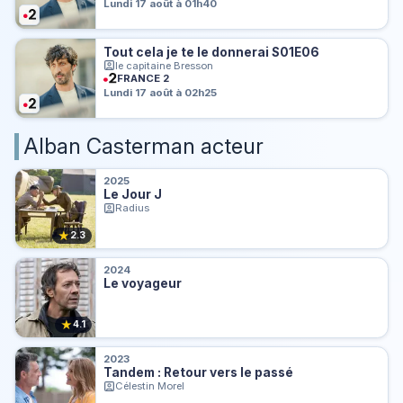
Lundi 17 août à 01h40
Tout cela je te le donnerai S01E06
le capitaine Bresson
FRANCE 2
Lundi 17 août à 02h25
Alban Casterman acteur
2025
Le Jour J
Radius
★
2.3
2024
Le voyageur
★
4.1
2023
Tandem : Retour vers le passé
Célestin Morel