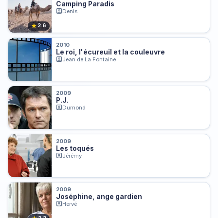
Camping Paradis
Denis
★
2.6
2010
Le roi, l'écureuil et la couleuvre
Jean de La Fontaine
2009
P.J.
Dumond
2009
Les toqués
Jérémy
2009
Joséphine, ange gardien
Hervé