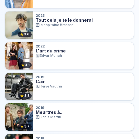
2023
Tout cela je te le donnerai
le capitaine Bresson
★
3.6
2022
L'art du crime
Edvar Munch
★
4.1
2019
Caïn
Hervé Vautrin
★
3.8
2019
Meurtres à...
Denis Martin
★
3.7
2018