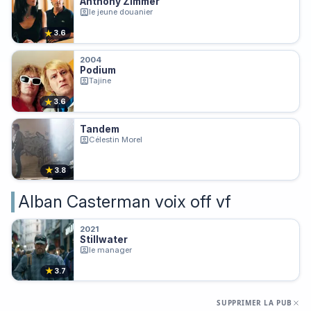
Anthony Zimmer
le jeune douanier
★
3.6
2004
Podium
Tajine
★
3.6
Tandem
Célestin Morel
★
3.8
Alban Casterman voix off vf
2021
Stillwater
le manager
★
3.7
SUPPRIMER LA PUB