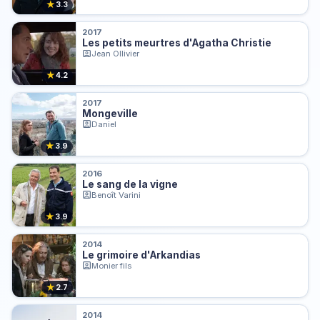
★
3.3
2017
Les petits meurtres d'Agatha Christie
Jean Ollivier
★
4.2
2017
Mongeville
Daniel
★
3.9
2016
Le sang de la vigne
Benoît Varini
★
3.9
2014
Le grimoire d'Arkandias
Monier fils
★
2.7
2014