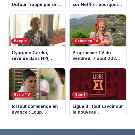
Dufour frappé par un
sur Netflix : pourquoi la
terrible incendie : son
série n’a rien perdu de
chalet part en fumée
son pouvoir
People
Sélection TV
Cypriane Gardin,
Programme TV du
révélée dans HPI,
vendredi 7 août 2026 :
lance une cagnotte
notre sélection pour
après des difficultés
votre soirée télé
financières
Série TV
Sport
Ici tout commence en
Ligue 3 : tout savoir sur
avance : Loup
le nouveau
découvre la trahison
championnat qui
de Bianca. Episode du
succède au National
10 août 2026 (spoiler)