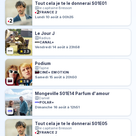
Tout cela je te le donnerai S01E01
le capitaine Bresson
FRANCE 2
Lundi 10 août à 00h35
Le Jour J
Radius
CANAL+
Vendredi 14 août à 23h58
★
2.3
Podium
Tajine
CINÉ+ EMOTION
Samedi 15 août à 20h50
★
3.6
Mongeville S01E14 Parfum d'amour
Daniel
POLAR+
Dimanche 16 août à 12h51
Tout cela je te le donnerai S01E05
le capitaine Bresson
FRANCE 2