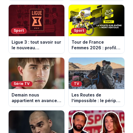
notre sélection pour
découvre la trahison
votre soirée télé
de Bianca. Episode du
10 août 2026 (spoiler)
Sport
Sport
Ligue 3 : tout savoir sur
Tour de France
le nouveau
Femmes 2026 : profil
championnat qui
et horaires de la 7e
succède au National
étape entre La Voulte-
sur-Rhône et le Mont
Ventoux
Série TV
TV
Demain nous
Les Routes de
appartient en avance:
l’impossible : le périple
Samuel perd le
glacial d’une famille
contrôle. Episode du 10
nomade en Mongolie
août 2026.