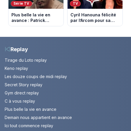
Série TV
TV
Plus belle la vie en
Cyril Hanouna félicité
avance : Patrick
par l’Arcom pour sa
Nebout est-il mort ?
maîtrise de l’antenne
Episode du 10 août
face aux propos de
2026 (spoiler)
Delphine Wespiser sur
le cancer
Replay
Tirage du Loto replay
Keno replay
Les douze coups de midi replay
Secret Story replay
Gym direct replay
C à vous replay
Plus belle la vie en avance
Demain nous appartient en avance
Ici tout commence replay