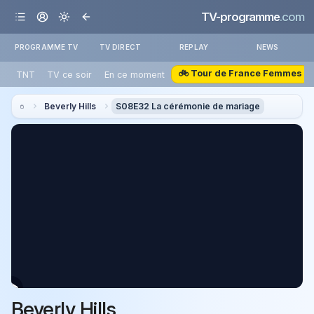
TV-programme
.com
PROGRAMME TV
TV DIRECT
REPLAY
NEWS
🚲 Tour de France Femmes
TNT
TV ce soir
En ce moment
Beverly Hills
S08E32 La cérémonie de mariage
Beverly Hills