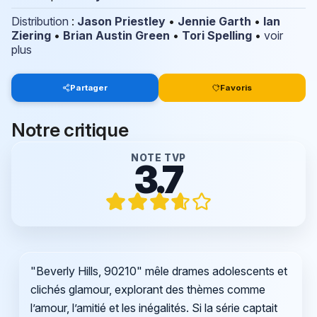
Distribution
:
Jason Priestley
•
Jennie Garth
•
Ian
Ziering
•
Brian Austin Green
•
Tori Spelling
•
voir
plus
Partager
Favoris
Notre critique
NOTE TVP
3.7
"Beverly Hills, 90210" mêle drames adolescents et
clichés glamour, explorant des thèmes comme
l’amour, l’amitié et les inégalités. Si la série captait