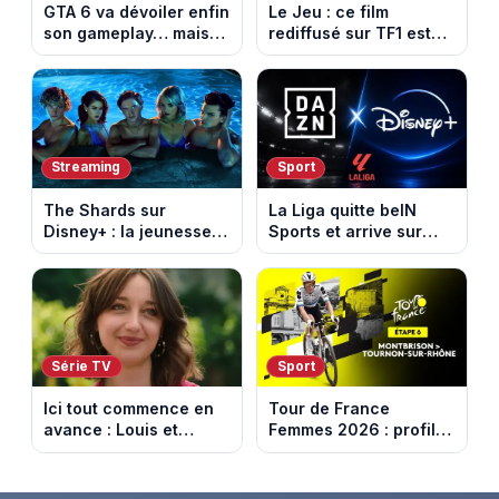
GTA 6 va dévoiler enfin
Le Jeu : ce film
son gameplay… mais
rediffusé sur TF1 est
d’abord sur Netflix
adapté d’un succès
italien devenu un
phénomène mondial
Streaming
Sport
The Shards sur
La Liga quitte beIN
Disney+ : la jeunesse
Sports et arrive sur
dorée de Los Angeles
DAZN et Disney+ en
face à un tueur dans
France
les années 80
Série TV
Sport
Ici tout commence en
Tour de France
avance : Louis et
Femmes 2026 : profil
Jasmine enfin en
et horaires de la 6e
couple. Episode du 7
étape entre
août 2026 (spoiler)
Montbrison et