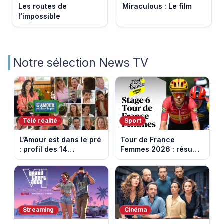
Les routes de
Miraculous : Le film
l'impossible
Notre sélection News TV
Télé réalité
Sport
L’Amour est dans le pré
Tour de France
: profil des 14
Femmes 2026 : résumé
agriculteurs, speed
vidéo de la 6e étape
dating inédit et de
entre Montbrison et
nouvelles histoires
Tournon-sur-Rhône
d’amour
Streaming
Cinéma