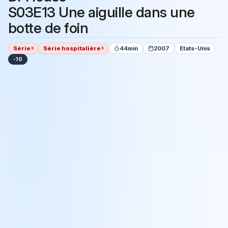
S03E13 Une aiguille dans une
botte de foin
Série
Série hospitalière
44min
2007
Etats-Unis
-10