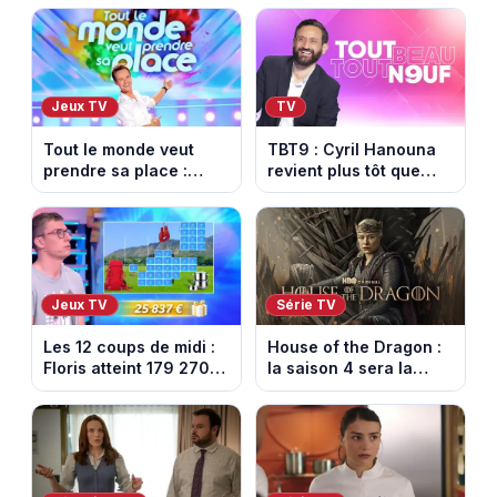
Jeux TV
TV
Tout le monde veut
TBT9 : Cyril Hanouna
prendre sa place :
revient plus tôt que
l’émission de Cyril
prévu, W9 dévoile
Féraud déprogrammée
enfin la date de retour
cette semaine sur
France 2
Jeux TV
Série TV
Les 12 coups de midi :
House of the Dragon :
Floris atteint 179 270
la saison 4 sera la
euros de gains sur TF1
dernière, mais il faudra
attendre 2028