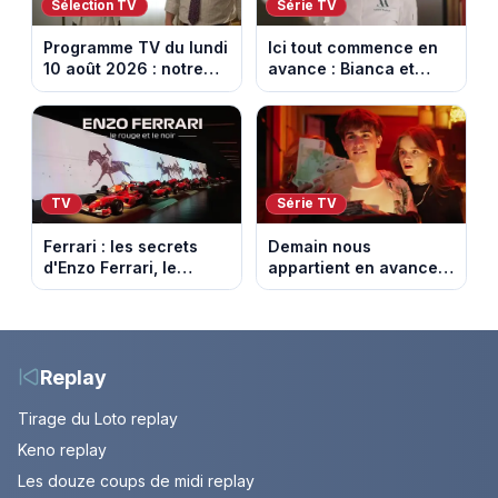
Sélection TV
Série TV
Programme TV du lundi
Ici tout commence en
10 août 2026 : notre
avance : Bianca et
sélection pour votre
Loup s’embrassent.
soirée télé
Episode du 11 août
2026 (spoiler)
TV
Série TV
Ferrari : les secrets
Demain nous
d'Enzo Ferrari, le
appartient en avance :
fondateur de la
Alex face à un choix
marque mythique au
décisif. Episode du 11
cheval cabré
août 2026.
Replay
Tirage du Loto replay
Keno replay
Les douze coups de midi replay