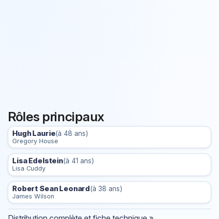
Rôles principaux
Hugh Laurie
(à 48 ans)
Gregory House
Lisa Edelstein
(à 41 ans)
Lisa Cuddy
Robert Sean Leonard
(à 38 ans)
James Wilson
Distribution complète et fiche technique »