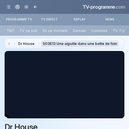
TV-programme
.com
PROGRAMME TV
TV DIRECT
REPLAY
NEWS
TNT
TV ce soir
En ce moment
Demain
Colonnes
TV 7 jou
Dr House
S03E13 Une aiguille dans une botte de foin
Dr House