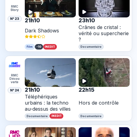
RMC
Story
N° 23
21h10
23h10
Crânes de cristal :
Dark Shadows
vérité ou supercherie
?
-10
INEDIT
Film
Documentaire
RMC
Décou
verte
21h10
22h15
N° 24
Téléphériques
urbains : la techno
Hors de contrôle
au-dessus des villes
INEDIT
Documentaire
Documentaire