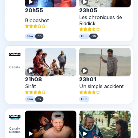
20h55
23h05
Les chroniques de
Bloodshot
Riddick
-10
-10
Film
Film
Canal+
21h08
23h01
Sirât
Un simple accident
-12
Film
Film
Canal+
Cinéma