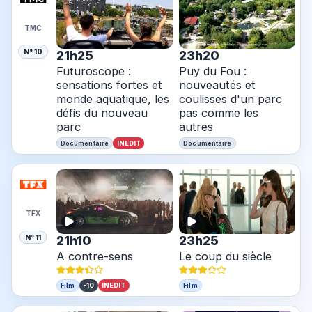
TMC
N° 10
21h25
23h20
Futuroscope :
Puy du Fou :
sensations fortes et
nouveautés et
monde aquatique, les
coulisses d'un parc
défis du nouveau
pas comme les
parc
autres
INEDIT
Documentaire
Documentaire
TFX
N° 11
21h10
23h25
A contre-sens
Le coup du siècle
-10
INEDIT
Film
Film