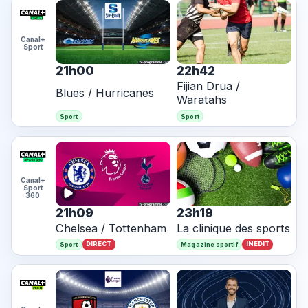
Canal+
Sport
21h00
22h42
Fijian Drua /
Blues / Hurricanes
Waratahs
Sport
Sport
Canal+
Sport
360
21h09
23h19
Chelsea / Tottenham
La clinique des sports
DIRECT
INEDIT
Sport
Magazine sportif