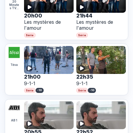
20
Minute
s TV…
20h00
21h44
Les mystères de
Les mystères de
l'amour
l'amour
Série
Série
Téva
21h00
22h35
9-1-1
9-1-1
-10
-10
Série
Série
AB 1
20h55
22h52