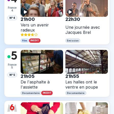
France
4
N° 4
21h00
22h30
Vers un avenir
Une journée avec
radieux
Jacques Brel
INEDIT
Film
Emission
France
5
N° 5
21h05
21h55
De l'asphalte à
Les halles ont le
l'assiette
ventre en poupe
INEDIT
Documentaire
Documentaire