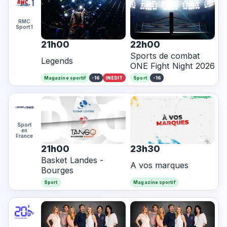
RMC
Sport 1
21h00
22h00
Sports de combat
Legends
ONE Fight Night 2026
-16
INEDIT
-16
Magazine sportif
Sport
Sport
en
France
21h00
23h30
Basket Landes -
A vos marques
Bourges
Sport
Magazine sportif