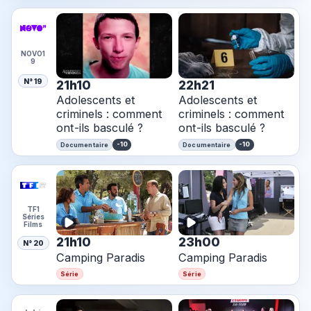
NOVO1
9
N° 19
21h10
22h21
Adolescents et
Adolescents et
criminels : comment
criminels : comment
ont-ils basculé ?
ont-ils basculé ?
-10
-10
Documentaire
Documentaire
TF1
Séries
Films
21h10
23h00
N° 20
Camping Paradis
Camping Paradis
Série
Série