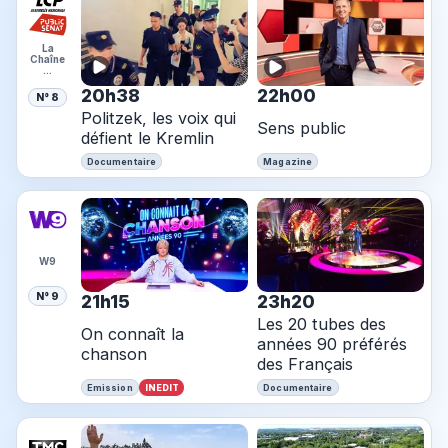
La
Chaîne
…
20h38
22h00
N° 8
Politzek, les voix qui
Sens public
défient le Kremlin
Documentaire
Magazine
W9
N° 9
21h15
23h20
Les 20 tubes des
On connaît la
années 90 préférés
chanson
des Français
INEDIT
Emission
Documentaire