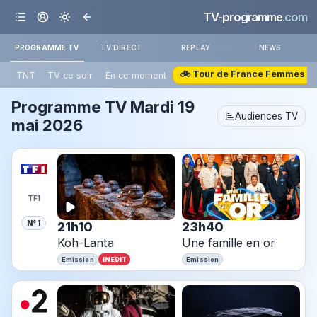
TV-programme
.com
PROGRAMME TV
TV DIRECT
REPLAY
NEWS
🚲 Tour de France Femmes
TNT
TV ce soir
En ce moment
Programme TV
Mardi 19
Audiences TV
mai 2026
TF1
N° 1
21h10
23h40
Koh-Lanta
Une famille en or
INEDIT
Emission
Emission