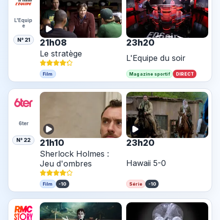
L'Equip
e
N° 21
21h08
23h20
Le stratège
L'Equipe du soir
DIRECT
Film
Magazine sportif
6ter
N° 22
21h10
23h20
Sherlock Holmes :
Hawaii 5-0
Jeu d'ombres
-10
-10
Film
Série