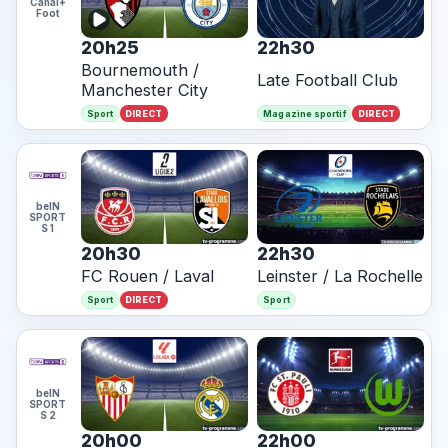
Canal+
Foot
20h25
22h30
Bournemouth /
Late Football Club
Manchester City
DIRECT
DIRECT
Sport
Magazine sportif
beIN
SPORT
S 1
20h30
22h30
FC Rouen / Laval
Leinster / La Rochelle
DIRECT
Sport
Sport
beIN
SPORT
S 2
20h00
22h00