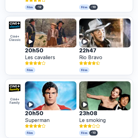
-12
-10
Film
Film
Ciné+
Classic
20h50
22h47
Les cavaliers
Rio Bravo
Film
Film
Ciné+
Family
20h50
23h08
Superman
Le smoking
-10
Film
Film