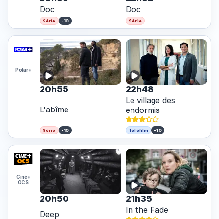
Doc
Doc
-10
Série
Série
Polar+
20h55
22h48
Le village des
L'abîme
endormis
-10
-10
Série
Téléfilm
Ciné+
OCS
20h50
21h35
In the Fade
Deep