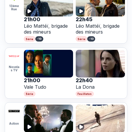
13ème
Rue
21h00
22h45
Léo Mattéï, brigade
Léo Mattéï, brigade
des mineurs
des mineurs
-10
-10
Série
Série
Novela
s TV
21h00
22h40
Vale Tudo
La Dona
Série
Feuilleton
Action