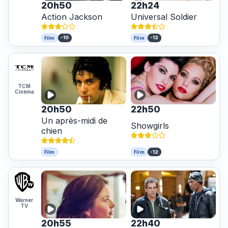
20h50
22h24
Action Jackson
Universal Soldier
-10
-12
Film
Film
TCM
Cinéma
20h50
22h50
Un après-midi de
Showgirls
chien
-12
Film
Film
Warner
TV
20h55
22h40