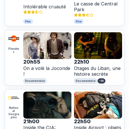
Le casse de Central
Intolérable cruauté
Park
Film
Film
Planète
+
20h55
22h10
On a volé la Joconde
Otages du Liban, une
!
histoire secrète
-10
Documentaire
Documentaire
Nation
al
Geogra
phic
21h00
22h50
Inside the CIA:
Inside Airport : objets