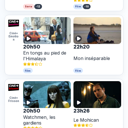
-12
-10
Série
Film
Ciné+
Emotio
n
20h50
22h20
En tongs au pied de
Mon inséparable
l'Himalaya
Film
Film
Ciné+
Frisson
20h50
23h26
Watchmen, les
Le Mohican
gardiens