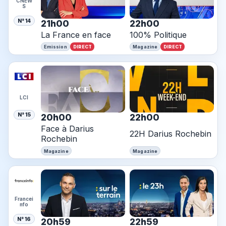
CNEW
S
N° 14
21h00
22h00
La France en face
100% Politique
DIRECT
DIRECT
Emission
Magazine
LCI
N° 15
20h00
22h00
Face à Darius
22H Darius Rochebin
Rochebin
Magazine
Magazine
Francei
nfo
N° 16
20h59
22h59