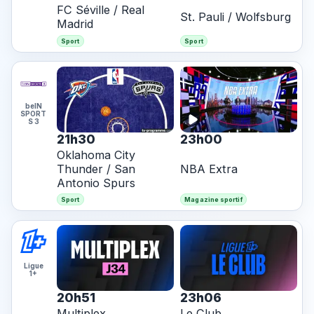
FC Séville / Real
St. Pauli / Wolfsburg
Madrid
Sport
Sport
beIN
SPORT
S 3
21h30
23h00
Oklahoma City
Thunder / San
NBA Extra
Antonio Spurs
Sport
Magazine sportif
Ligue
1+
20h51
23h06
Multiplex
Le Club