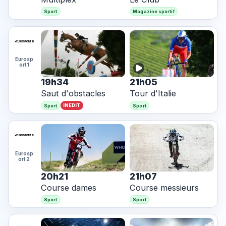
Sport
Magazine sportif
Eurosp
ort 1
19h34
21h05
Saut d'obstacles
Tour d'Italie
INEDIT
Sport
Sport
Eurosp
ort 2
20h21
21h07
Course dames
Course messieurs
Sport
Sport