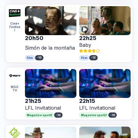
Ciné+
Festiva
l
20h50
22h25
Baby
Simón de la montaña
-10
-12
Film
Film
MGG
TV
21h25
22h15
LFL Invitational
LFL Invitational
-10
-10
Magazine sportif
Magazine sportif