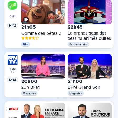
Gulli
N° 12
21h05
22h45
La grande saga des
Comme des bêtes 2
dessins animés cultes
Film
Documentaire
BFM
TV
N° 13
20h00
21h00
20h BFM
BFM Grand Soir
Magazine
Magazine