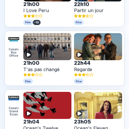
21h00
22h10
I Love Peru
Partir un jour
-10
Film
Film
Canal+
Box
Office
21h00
22h44
T'as pas changé
Regarde
Film
Film
Canal+
Grand
Écran
21h04
23h05
Ocean's Twelve
Ocean's Eleven