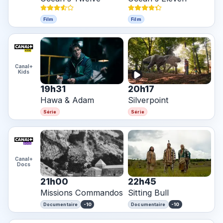
Film
Film
Canal+
Kids
19h31
20h17
Hawa & Adam
Silverpoint
Série
Série
Canal+
Docs
21h00
22h45
Missions Commandos
Sitting Bull
-10
-10
Documentaire
Documentaire