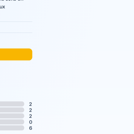
eux
2
2
2
0
6