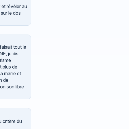
 et révéler au
 sur le dos
isait tout le
E, je dis
prisme
t plus de
a marre et
en de
on son libre
 critère du