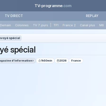
TV-programme
.com
TV DIRECT
REPLAY
|
Demain
Colonnes
TV 7 jours
TF1
France 2
Canal plus
M6
nvoyé spécial
yé spécial
gazine d'information
1h50min
2026
France