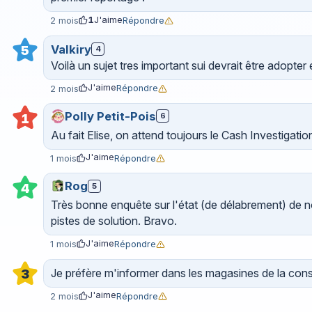
1
J'aime
Répondre
2 mois
Valkiry
5
4
Voilà un sujet tres important sui devrait être adopter
J'aime
Répondre
2 mois
Polly Petit-Pois
6
1
Au fait Elise, on attend toujours le Cash Investigation
J'aime
Répondre
1 mois
Rog
5
4
Très bonne enquête sur l'état (de délabrement) de n
pistes de solution. Bravo.
J'aime
Répondre
1 mois
Je préfère m'informer dans les magasines de la conso
3
J'aime
Répondre
2 mois