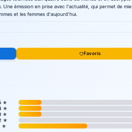
. Une émission en prise avec l'actualité, qui permet de mi
mmes et les femmes d'aujourd'hui.
Favoris
5
★
4
★
3
★
2
★
1
★