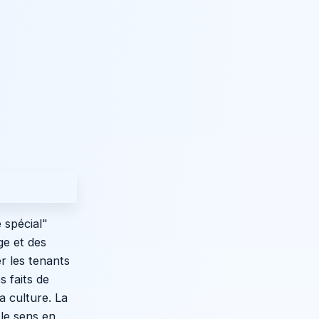
 spécial"
ge et des
er les tenants
s faits de
a culture. La
le sens en