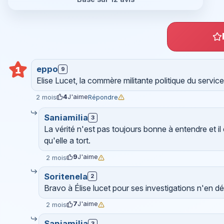
eppo
1
9
Elise Lucet, la commère militante politique du service
4
J'aime
Répondre
2 mois
Saniamilia
3
La vérité n'est pas toujours bonne à entendre et il
qu'elle a tort.
9
J'aime
2 mois
Soritenela
2
Bravo à Élise lucet pour ses investigations n'en dé
7
J'aime
2 mois
Saniamilia
3