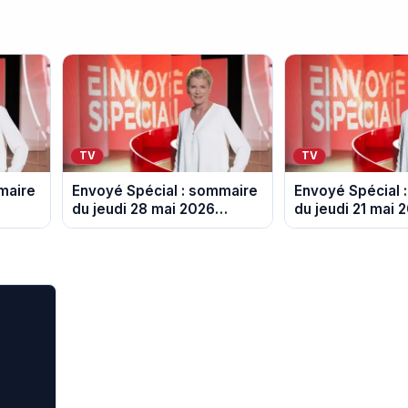
TV
TV
maire
Envoyé Spécial : sommaire
Envoyé Spécial 
du jeudi 28 mai 2026
du jeudi 21 mai 
cet
présenté par Elise Lucet
présenté par Eli
sur France 2
sur France 2