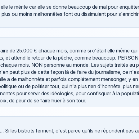
 elle le mérite car elle se donne beaucoup de mal pour enquêter
s plus ou moins malhonnêtes font ou dissimulent pour s'enrichir
laire de 25.000 € chaque mois, comme si c'était elle même qui fa
jets, et attend le retour de la pêche, comme beaucoup. PERSONN
nt chaque mois. NON personne au monde. Les sujets traités au 
 n'en peut plus de cette façon là de faire du journalisme, ce n'es
'elle a de malhonnête et parfois complétement mensonger, y en 
itique ou de politiser tout, qui n'a plus rien d'honnête, plus ri
entes pour servir des idéologies, pour confisquer à la populati
oix, de peur de se faire huer à son tour.
 Si les bistrots ferment, c'est parce qu'ils ne répondent pas au