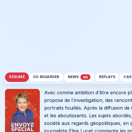
RÉSUMÉ
OÙ REGARDER
NEWS
REPLAYS
CAS
66
Avec comme ambition d'être encore plu
propose de l'investigation, des rencont
portraits fouillés. Après la diffusion d
et les aboutissants. Les sujets abordés,
société aux regards géopolitiques, en 
journaliste Elise Lucet commente les 