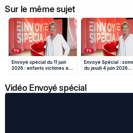
Sur le même sujet
TV
TV
Envoyé spécial du 11 juin
Envoyé Spécial : som
2026 : enfants victimes et
du jeudi 4 juin 2026
lenteur de la justice au
présenté par Elise Lu
cœur de l’émission
sur France 2
Vidéo Envoyé spécial