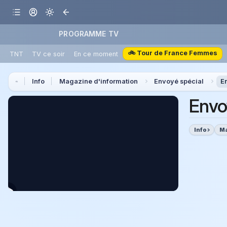
PROGRAMME TV
🚲 Tour de France Femmes
TNT
TV ce soir
En ce moment
Info
Magazine d'information
Envoyé spécial
E
Envo
Info
Ma