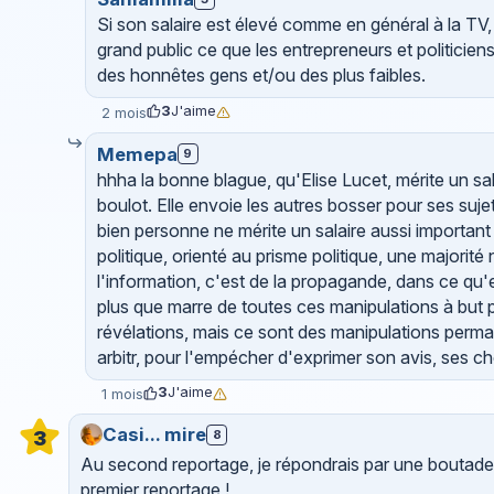
Si son salaire est élevé comme en général à la TV,
grand public ce que les entrepreneurs et politicien
des honnêtes gens et/ou des plus faibles.
3
J'aime
2 mois
Memepa
9
hhha la bonne blague, qu'Elise Lucet, mérite un sa
boulot. Elle envoie les autres bosser pour ses su
bien personne ne mérite un salaire aussi importa
politique, orienté au prisme politique, une majorité
l'information, c'est de la propagande, dans ce qu
plus que marre de toutes ces manipulations à but pol
révélations, mais ce sont des manipulations perman
arbitr, pour l'empécher d'exprimer son avis, ses ch
3
J'aime
1 mois
Casi... mire
8
3
Au second reportage, je répondrais par une boutade...
premier reportage !