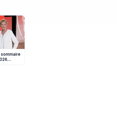
: sommaire
2026
se Lucet