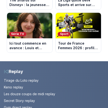
The Shards sur
La Liga quitte beIN
Disney+ : la jeunesse
Sports et arrive sur
dorée de Los Angeles
DAZN et Disney+ en
face à un tueur dans
France
les années 80
Série TV
Sport
Ici tout commence en
Tour de France
avance : Louis et
Femmes 2026 : profil
Jasmine enfin en
et horaires de la 6e
couple. Episode du 7
étape entre
août 2026 (spoiler)
Montbrison et
Tournon-sur-Rhône
Replay
Tirage du Loto replay
Keno replay
Les douze coups de midi replay
Secret Story replay
Gym direct replay