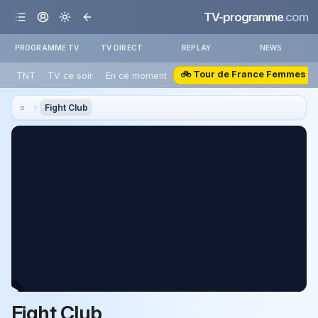
TV-programme
.com
PROGRAMME TV
TV DIRECT
REPLAY
NEWS
🚲 Tour de France Femmes
TNT
TV ce soir
En ce moment
Fight Club
Fight Club