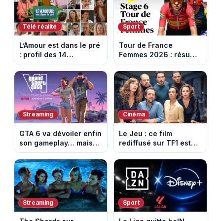
Télé réalité
Sport
L’Amour est dans le pré
Tour de France
: profil des 14
Femmes 2026 : résumé
agriculteurs, speed
vidéo de la 6e étape
dating inédit et de
entre Montbrison et
nouvelles histoires
Tournon-sur-Rhône
d’amour
Streaming
Cinéma
GTA 6 va dévoiler enfin
Le Jeu : ce film
son gameplay… mais
rediffusé sur TF1 est
d’abord sur Netflix
adapté d’un succès
italien devenu un
phénomène mondial
Streaming
Sport