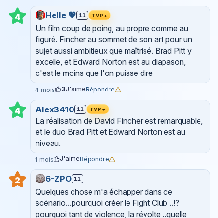
Helle 💖
4
11
TVP+
Un film coup de poing, au propre comme au
figuré. Fincher au sommet de son art pour un
sujet aussi ambitieux que maîtrisé. Brad Pitt y
excelle, et Edward Norton est au diapason,
c'est le moins que l'on puisse dire
3
J'aime
Répondre
4 mois
Alex3410
4
11
TVP+
La réalisation de David Fincher est remarquable,
et le duo Brad Pitt et Edward Norton est au
niveau.
J'aime
Répondre
1 mois
6-ZPO
11
2
Quelques chose m'a échapper dans ce
scénario...pourquoi créer le Fight Club ..!?
pourquoi tant de violence, la révolte ..quelle