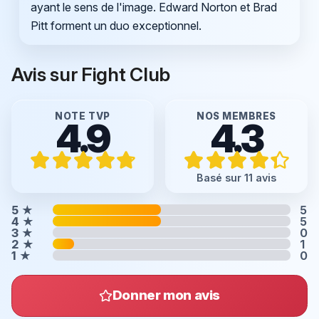
ayant le sens de l'image. Edward Norton et Brad
Pitt forment un duo exceptionnel.
Avis sur Fight Club
NOTE TVP
NOS MEMBRES
4.9
4.3
Basé sur 11 avis
5
★
5
4
★
5
3
★
0
2
★
1
1
★
0
Donner mon avis