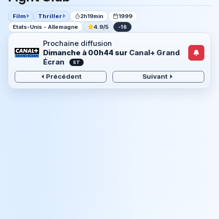
Film
Thriller
2h19min
1999
Etats-Unis - Allemagne
4.9/5
-16
Prochaine diffusion
Dimanche à 00h44
sur
Canal+ Grand
Écran
ST
Précédent
Suivant