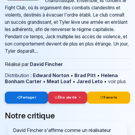
charismatique. Ensemble, ils fondent le
Fight Club, où ils organisent des combats clandestins et
violents, destinés à évacuer l'ordre établi. Le club connaît
un succès grandissant, et Tyler lève une armée en enrôlant
les adhérents, afin de renverser le régime capitaliste.
Pendant ce temps, Jack multiplie les accès de violence, et
son comportement devient de plus en plus étrange. Un jour,
Tyler disparaît...
Réalisé par
David Fincher
Distribution
:
Edward Norton
•
Brad Pitt
•
Helena
Bonham Carter
•
Meat Loaf
•
Jared Leto
•
voir plus
Partager
Être alerté
Favoris
Notre critique
David Fincher s'affirme comme un réalisateur