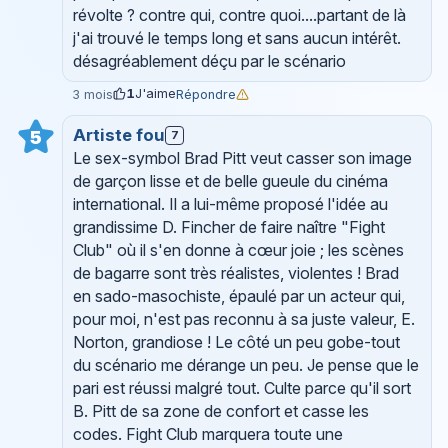
révolte ? contre qui, contre quoi....partant de là
j'ai trouvé le temps long et sans aucun intérêt.
désagréablement déçu par le scénario
1
J'aime
Répondre
3 mois
Artiste fou
5
7
Le sex-symbol Brad Pitt veut casser son image
de garçon lisse et de belle gueule du cinéma
international. Il a lui-même proposé l'idée au
grandissime D. Fincher de faire naître "Fight
Club" où il s'en donne à cœur joie ; les scènes
de bagarre sont très réalistes, violentes ! Brad
en sado-masochiste, épaulé par un acteur qui,
pour moi, n'est pas reconnu à sa juste valeur, E.
Norton, grandiose ! Le côté un peu gobe-tout
du scénario me dérange un peu. Je pense que le
pari est réussi malgré tout. Culte parce qu'il sort
B. Pitt de sa zone de confort et casse les
codes. Fight Club marquera toute une