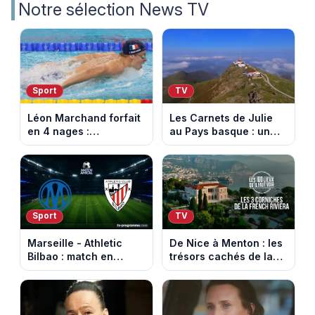
Notre sélection News TV
Sport
TV
Léon Marchand forfait
Les Carnets de Julie
en 4 nages :
au Pays basque : un
découvrez son
banquet au sommet de
programme de nage
la Rhune
aux Championnats
d'Europe
Sport
TV
Marseille - Athletic
De Nice à Menton : les
Bilbao : match en
trésors cachés de la
direct sur Ligue 1+ à
French Riviera dévoilés
17h30 (amical du 9
dans les 100 lieux qu'il
août 2026)
faut voir