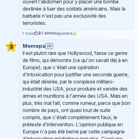
ouvert l'abdomen pour y placer une bombe
destinée à tuer des soldats américains. Mais la
barbarie n'est pas une exclusivité des
terroristes.
2
J'aime
Répondre
1 mois
Memepa
3
10
il est plutot rare que Hollywood, fasse ce genre
de films, qui démontre (ce qu'on savait déj à en
Europe), que c'était une opération
d'intoxication pour justifier une seconde guerre,
qui était désirée, par le complexe militaro-
industriel des USA, pour produire et vendre des
armes et munitions à l'armée des USA. Mais en
plus, très mal fait, comme rumeur, parce que bon
nombre de pays, ont quasi tout de suite
compris, que c'était complétement faux, le
prétexte d'intervention. L'opinion publique en
Europe n'a pas été berné par cette campagne
d'intoxication médiatique non plus. C'est une