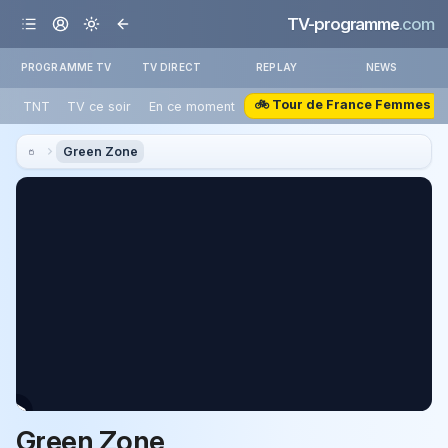
TV-programme
.com
PROGRAMME TV
TV DIRECT
REPLAY
NEWS
🚲 Tour de France Femmes
TNT
TV ce soir
En ce moment
Green Zone
Green Zone