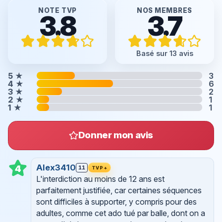
NOTE TVP
NOS MEMBRES
3.8
3.7
Basé sur 13 avis
5
★
3
4
★
6
3
★
2
2
★
1
1
★
1
Donner mon avis
Alex3410
4
11
TVP+
L'interdiction au moins de 12 ans est
parfaitement justifiée, car certaines séquences
sont difficiles à supporter, y compris pour des
adultes, comme cet ado tué par balle, dont on a