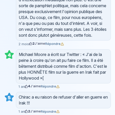
sorte de pamphlet politique, mais cela concerne
presque exclusivement l'opinion publique des
USA. Du coup, ce film, pour nous européens,
n'a que peu ou pas du tout d'intéret. A voir, si
on veut s'informer, mais sans plus. Les 3 étoiles
sont donc plutot généreuses, cette fois.
2
J'aime
Répondre
2 mois
Michael Moore a écrit sur Twitter : « J'ai de la
4
peine à croire qu'on ait pu faire ce film. Il a été
bêtement distribué comme film d'action. C'est le
plus HONNÊTE film sur la guerre en Irak fait par
Hollywood »[
4
J'aime
Répondre
1 an
Chirac a eu raison de refuser d'aller en guerre en
5
Irak !!!
2
J'aime
Répondre
1 an