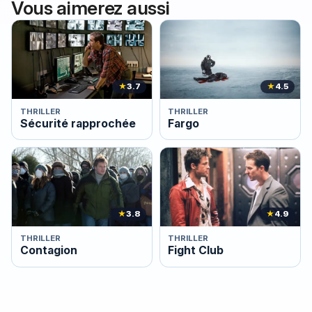
Vous aimerez aussi
★
3.7
★
4.5
THRILLER
THRILLER
Sécurité rapprochée
Fargo
★
3.8
★
4.9
THRILLER
THRILLER
Contagion
Fight Club