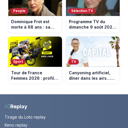
People
Sélection TV
Dominique Frot est
Programme TV du
morte à 68 ans : sa
dimanche 9 août 2026
sœur Catherine Frot
: notre sélection pour
annonce la triste
votre soirée télé
nouvelle
Sport
TV
Tour de France
Canyoning artificiel,
Femmes 2026 : profil
dîner dans les airs…
et horaires de la
les loisirs les plus fous
dernière étape à Nice
passés au crible dans
Capital
Replay
Tirage du Loto replay
Keno replay