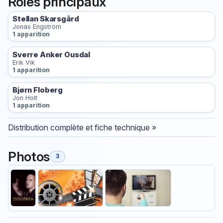
Rôles principaux
Stellan Skarsgård
Jonas Engström
1 apparition
Sverre Anker Ousdal
Erik Vik
1 apparition
Bjørn Floberg
Jon Holt
1 apparition
Distribution complète et fiche technique »
Photos
3