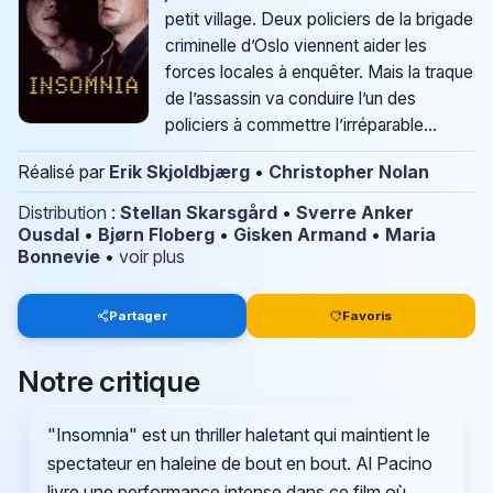
petit village. Deux policiers de la brigade
criminelle d’Oslo viennent aider les
forces locales à enquêter. Mais la traque
de l’assassin va conduire l’un des
policiers à commettre l’irréparable…
Réalisé par
Erik Skjoldbjærg
•
Christopher Nolan
Distribution
:
Stellan Skarsgård
•
Sverre Anker
Ousdal
•
Bjørn Floberg
•
Gisken Armand
•
Maria
Bonnevie
•
voir plus
Partager
Favoris
Notre critique
"Insomnia" est un thriller haletant qui maintient le
spectateur en haleine de bout en bout. Al Pacino
livre une performance intense dans ce film où