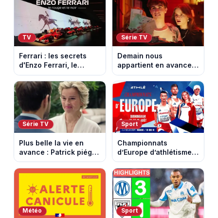
TV
Série TV
Ferrari : les secrets
Demain nous
d'Enzo Ferrari, le
appartient en avance :
fondateur de la
Alex face à un choix
marque mythique au
décisif. Episode du 11
cheval cabré
août 2026.
Série TV
Sport
Plus belle la vie en
Championnats
avance : Patrick piégé
d’Europe d’athlétisme
par la DGSE. Episode
2026 : le programme
du 11 août 2026
complet à Birmingham
(spoiler)
sur France Télévisions
Météo
Sport