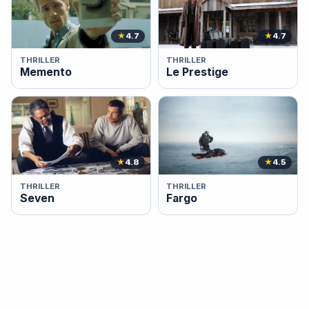
★
4.7
★
4.7
THRILLER
THRILLER
Memento
Le Prestige
★
4.8
★
4.5
THRILLER
THRILLER
Seven
Fargo