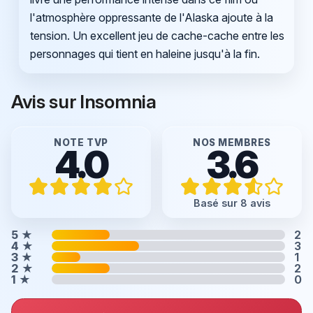
l'atmosphère oppressante de l'Alaska ajoute à la
tension. Un excellent jeu de cache-cache entre les
personnages qui tient en haleine jusqu'à la fin.
Avis sur Insomnia
NOTE TVP
NOS MEMBRES
4.0
3.6
Basé sur 8 avis
5
★
2
4
★
3
3
★
1
2
★
2
1
★
0