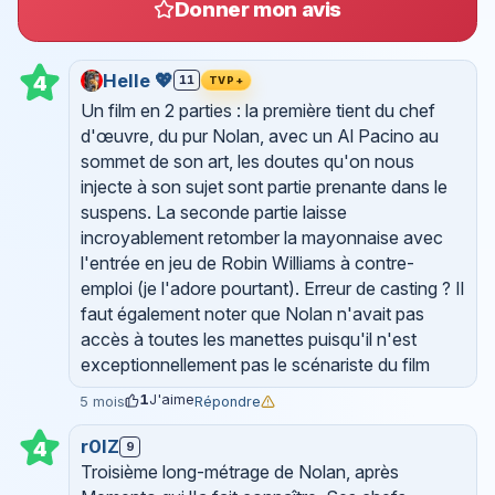
Donner mon avis
Helle 💖
4
11
TVP+
Un film en 2 parties : la première tient du chef
d'œuvre, du pur Nolan, avec un Al Pacino au
sommet de son art, les doutes qu'on nous
injecte à son sujet sont partie prenante dans le
suspens. La seconde partie laisse
incroyablement retomber la mayonnaise avec
l'entrée en jeu de Robin Williams à contre-
emploi (je l'adore pourtant). Erreur de casting ? Il
faut également noter que Nolan n'avait pas
accès à toutes les manettes puisqu'il n'est
exceptionnellement pas le scénariste du film
1
J'aime
Répondre
5 mois
r0lZ
4
9
Troisième long-métrage de Nolan, après