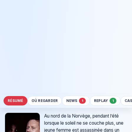
RÉSUMÉ
OÙ REGARDER
NEWS
REPLAY
CA
1
1
Au nord de la Norvège, pendant l’été
lorsque le soleil ne se couche plus, une
jeune femme est assassinée dans un