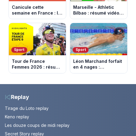
Canicule cette
Marseille - Athletic
semaine en France : le
Bilbao : résumé vidéo
pic de chaleur attendu
du match amical au
entre mercredi et jeudi
Stade Vélodrome (9
août 2026)
Sport
Sport
Tour de France
Léon Marchand forfait
Femmes 2026 : résumé
en 4 nages :
vidéo de la dernière
découvrez son
étape à Nice. Demi
programme de nage
Vollering remporte son
aux Championnats
deuxième Tour.
d'Europe
Replay
Tirage du Loto replay
Keno replay
Les douze coups de midi replay
Secret Story replay