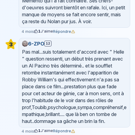
Memento qui l'a fait connaître. Ses chefs-
d'oeuvres suivront bientôt en rafale. Ici, un petit
manque de moyens se fait encore sentir, mais
ça reste du Nolan pur jus. À voir.
1
J'aime
Répondre
4 mois
6-ZPO
12
3
Pas mal...suis totalement d'accord avec " Helle
" question ressenti, un début très prenant avec
un Al Pacino très déterminé.. et le soufflet
retombe instantanément avec l'apparition de
Robby William's qui effectivement n'a pas sa
place dans ce film...prestation plus que fade
pour cet acteur de génie, car à mon sens, ont à
trop l'habitude de le voir dans des rôles de
prof,Toubib,psychologue,sympa,compréhensif,e
mpathique,brillant.... que là ben on tombe de
haut..dommage sa gâche un brin la fin.
1
J'aime
Répondre
4 mois