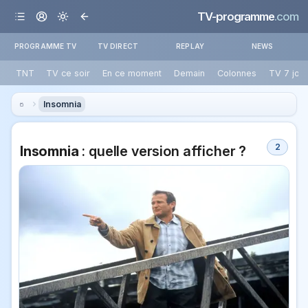
TV-programme
.com
PROGRAMME TV
TV DIRECT
REPLAY
NEWS
TNT
TV ce soir
En ce moment
Demain
Colonnes
TV 7 jou
Insomnia
2
Insomnia
: quelle version afficher ?