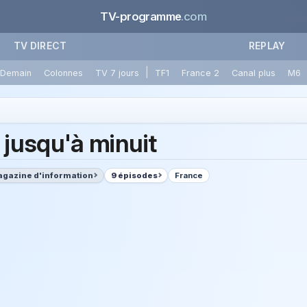
TV-programme
.com
TV DIRECT
REPLAY
|
Demain
Colonnes
TV 7 jours
TF1
France 2
Canal plus
M6
e jusqu'à minuit
gazine d'information
9 épisodes
France