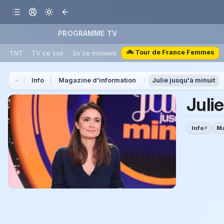
PROGRAMME TV
🚲 Tour de France Femmes
TNT
TV ce soir
En ce moment
Info
Magazine d'information
Julie jusqu'à minuit
Juli
Info
Ma