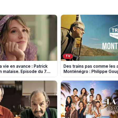
TV
la vie en avance : Patrick
Des trains pas comme les 
un malaise. Episode du 7
Monténégro : Philippe Goug
spoiler)
rails de l’Adriatique