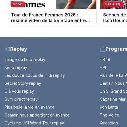
Sport
Série TV
Tour de France Femmes 2026 :
Scènes de 
résumé vidéo de la 5e étape entre
Issa Doumb
Mâcon et Belleville-en-Beaujolais
sur M6
Replay
Progra
Tirage du Loto replay
TBT9
Keno replay
HPI
Les douze coups de midi replay
Plus Belle La 
Secret Story replay
Demain Nous A
C à vous replay
Un Si Grand So
Gym direct replay
Capitaine Mar
Plus belle la vie en avance
Koh Lanta
Demain nous appartient en avance
The Voice
Cyclisme UCI World Tour replay
Quotidien