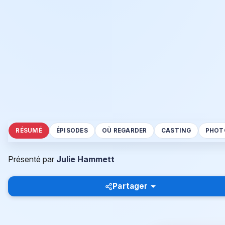
RÉSUMÉ
ÉPISODES
OÙ REGARDER
CASTING
PHOT
Présenté par
Julie Hammett
Partager