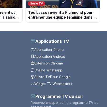
Série TV
evient sur
Ted Lasso revient à Richmond pour
 la saison
entraîner une équipe féminine dans la
saison 4
Applications TV
Application iPhone
Application Android
Extension Chrome
Chaîne Whatsapp
Suivre TVP sur Google
Widget TV Webmasters
Programme TV du soir
Recevez chaque jour le programme TV du
soir par email