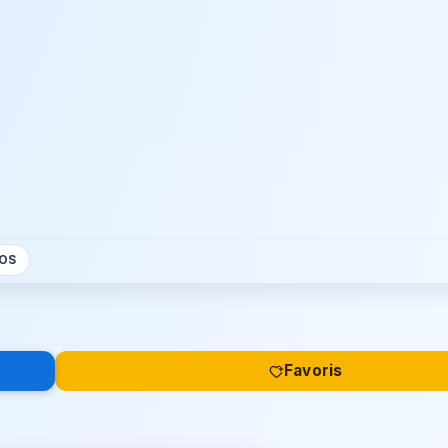
OS
Favoris