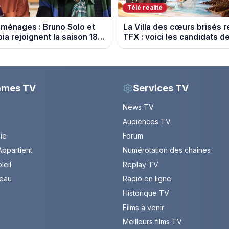
Télé réalité
ménages : Bruno Solo et
La Villa des cœurs brisés r
ia rejoignent la saison 18
TFX : voici les candidats de
11 au Mexique
mmes TV
Services TV
News TV
Audiences TV
Vie
Forum
ppartient
Numérotation des chaînes
leil
Replay TV
leau
Radio en ligne
Historique TV
Films à venir
Meilleurs films TV