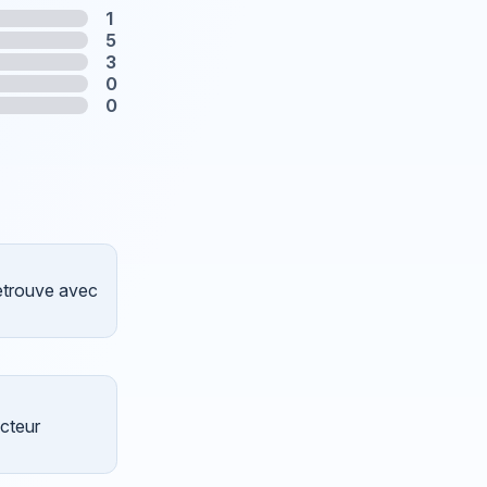
1
5
3
0
0
retrouve avec
ecteur