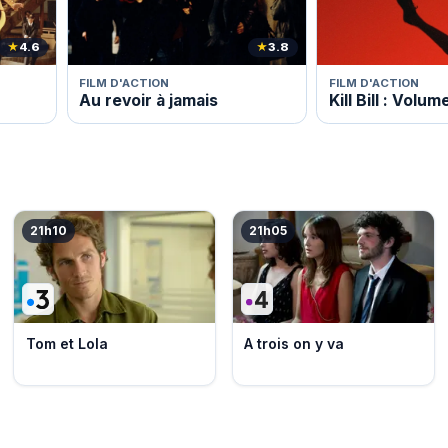
★
4.6
★
3.8
FILM D'ACTION
FILM D'ACTION
Au revoir à jamais
Kill Bill : Volum
21h10
21h05
Tom et Lola
A trois on y va