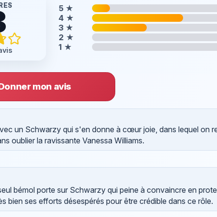
RES
5
★
8
4
★
3
★
2
★
1
★
avis
Donner mon avis
e, avec un Schwarzy qui s'en donne à cœur joie, dans lequel on 
ns oublier la ravissante Vanessa Williams.
seul bémol porte sur Schwarzy qui peine à convaincre en prot
 bien ses efforts désespérés pour être crédible dans ce rôle.