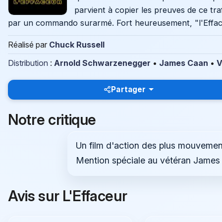
parvient à copier les preuves de ce tra
par un commando surarmé. Fort heureusement, "l'Effaceu
Réalisé par
Chuck Russell
Distribution
:
Arnold Schwarzenegger
•
James Caan
•
V
Partager
Notre critique
Un film d'action des plus mouveme
Mention spéciale au vétéran James
Avis sur L'Effaceur