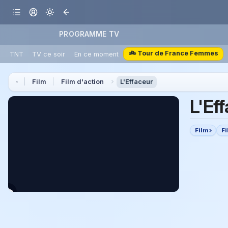
PROGRAMME TV
🚲 Tour de France Femmes
TNT
TV ce soir
En ce moment
Film
Film d'action
L'Effaceur
L'Ef
Film
Fi