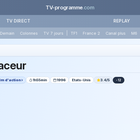
TV-programme
.com
TV DIRECT
REPLAY
|
Demain
Colonnes
TV 7 jours
TF1
France 2
Canal plus
M6
faceur
lm d'action
1h55min
1996
Etats-Unis
3.4/5
-12