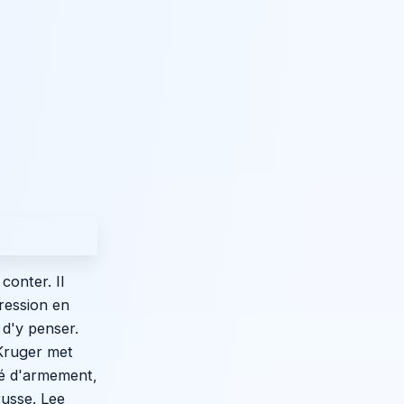
conter. Il
ression en
 d'y penser.
 Kruger met
té d'armement,
russe. Lee