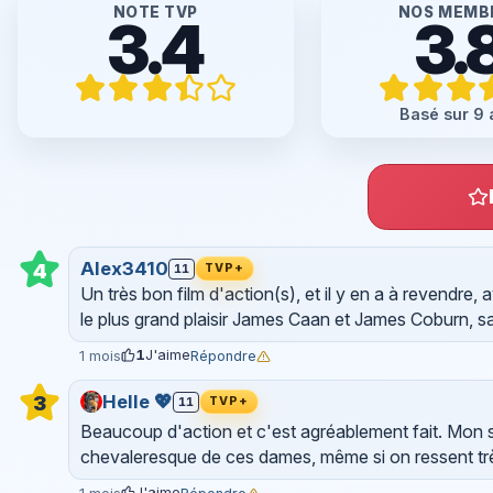
NOTE TVP
NOS MEMB
3.4
3.
Basé sur 9 
Alex3410
4
11
TVP+
Un très bon film d'action(s), et il y en a à revendr
le plus grand plaisir James Caan et James Coburn, sa
1
J'aime
Répondre
1 mois
Helle 💖
3
11
TVP+
Beaucoup d'action et c'est agréablement fait. Mon 
chevaleresque de ces dames, même si on ressent très
J'aime