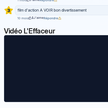
Répondre
1 mois
film d'action A VOIR bon divertissement
3
1
J'aime
Répondre
10 mois
Vidéo L'Effaceur