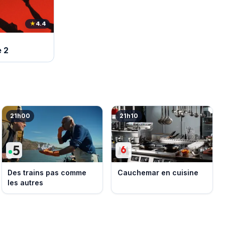
★
4.4
e 2
21h00
21h10
Des trains pas comme
Cauchemar en cuisine
les autres