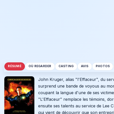
RÉSUMÉ
OÙ REGARDER
CASTING
AVIS
PHOTOS
John Kruger, alias "l'Effaceur", du ser
surprend une bande de voyous au momen
coupant la langue d'une de ses victimes
"L'Effaceur" remplace les témoins, do
ensuite ses talents au service de Lee
qui vient de découvrir que son entrepr