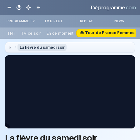
TV-programme
.com
PROGRAMME TV
TV DIRECT
REPLAY
NEWS
🚲 Tour de France Femmes
TNT
TV ce soir
En ce moment
La fièvre du samedi soir
La fièvre du samedi soir