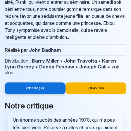
aîné, Frank, qui vient d'entrer au séminaire. Un samedi soir
béni entre tous, notre coursier gominé remarque dans son
repaire favori une séduisante jeune fille, en queue de cheval
et socquettes, qui danse comme une princesse. Ebloui,
Tony sympathise avec la demoiselle, qui se révèle
intelligente et pleine d'ambition...
Réalisé par
John Badham
Distribution
:
Barry Miller
•
John Travolta
•
Karen
Lynn Gorney
•
Donna Pescow
•
Joseph Cali
•
voir
plus
Partager
Favoris
Notre critique
Un énorme succès des années 1970, qui n'a pas
très bien vieilli. Réservé à celles et ceux qui aiment