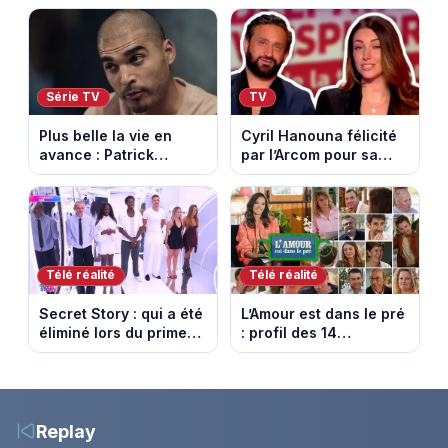
contrôle. Episode du 10
nomade en Mongolie
août 2026.
Série TV
TV
Plus belle la vie en
Cyril Hanouna félicité
avance : Patrick
par l’Arcom pour sa
Nebout est-il mort ?
maîtrise de l’antenne
Episode du 10 août
face aux propos de
2026 (spoiler)
Delphine Wespiser sur
le cancer
Télé réalité
Télé réalité
Secret Story : qui a été
L’Amour est dans le pré
éliminé lors du prime
: profil des 14
du 6 août 2026 sur
agriculteurs, speed
TMC ?
dating inédit et de
nouvelles histoires
d’amour
Replay