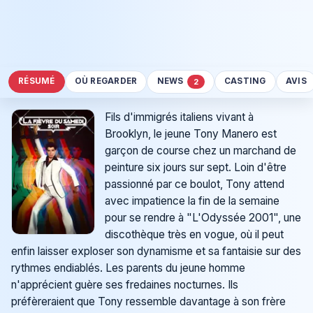
RÉSUMÉ
OÙ REGARDER
NEWS
CASTING
AVIS
2
Fils d'immigrés italiens vivant à
Brooklyn, le jeune Tony Manero est
garçon de course chez un marchand de
peinture six jours sur sept. Loin d'être
passionné par ce boulot, Tony attend
avec impatience la fin de la semaine
pour se rendre à "L'Odyssée 2001", une
discothèque très en vogue, où il peut
enfin laisser exploser son dynamisme et sa fantaisie sur des
rythmes endiablés. Les parents du jeune homme
n'apprécient guère ses fredaines nocturnes. Ils
préfèreraient que Tony ressemble davantage à son frère