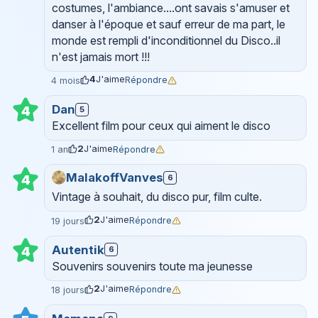
costumes, l'ambiance....ont savais s'amuser et
danser à l'époque et sauf erreur de ma part, le
monde est rempli d'inconditionnel du Disco..il
n'est jamais mort !!!
4
J'aime
Répondre
4 mois
Dan
4
5
Excellent film pour ceux qui aiment le disco
2
J'aime
Répondre
1 an
MalakoffVanves
6
4
Vintage à souhait, du disco pur, film culte.
2
J'aime
Répondre
19 jours
Autentik
4
6
Souvenirs souvenirs toute ma jeunesse
2
J'aime
Répondre
18 jours