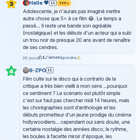
Helle 💖
3
11
TVP+
Adolescente, je n'aurais pas imaginé mettre
autre chose que 5⭐ à ce film 😂. Le temps a
passé... Il reste une bande son agréable
(nostalgique) et les débuts d'un acteur qui a subi
un trou noir de presque 20 ans avant de renaître
de ses cendres.
1
J'aime
Répondre
26 jours
6-ZPO
11
4
Film culte sur le disco qui à contrario de la
critique a très bien vieilli à mon sens ...pourquoi
ce sentiment ? Le scénario est plutôt simple
c'est sur faut pas chercher midi 14 heures, mais
les chorégraphies sont d’anthologie et les
débuts prometteur d'un jeune prodige du cinéma
hollywoodiens... cependant oui sans doute, une
certaine nostalgie des années disco, le rythme,
les boules à facette miroir d'époque, les