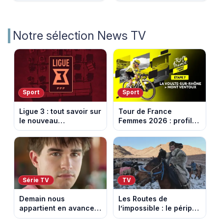
Notre sélection News TV
Sport
Sport
Ligue 3 : tout savoir sur
Tour de France
le nouveau
Femmes 2026 : profil
championnat qui
et horaires de la 7e
succède au National
étape entre La Voulte-
sur-Rhône et le Mont
Ventoux
Série TV
TV
Demain nous
Les Routes de
appartient en avance:
l’impossible : le périple
Samuel perd le
glacial d’une famille