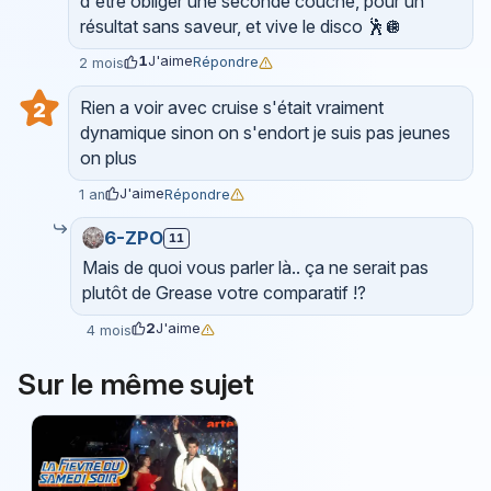
d'être obliger une seconde couche, pour un
résultat sans saveur, et vive le disco 🕺🪩
1
J'aime
Répondre
2 mois
Rien a voir avec cruise s'était vraiment
2
dynamique sinon on s'endort je suis pas jeunes
on plus
J'aime
Répondre
1 an
6-ZPO
11
Mais de quoi vous parler là.. ça ne serait pas
plutôt de Grease votre comparatif !?
2
J'aime
4 mois
Sur le même sujet