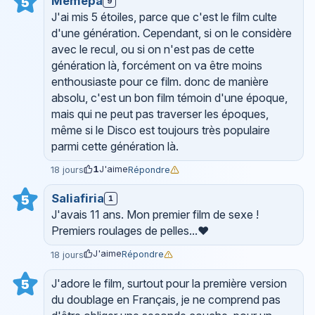
Memepa
5
9
J'ai mis 5 étoiles, parce que c'est le film culte
d'une génération. Cependant, si on le considère
avec le recul, ou si on n'est pas de cette
génération là, forcément on va être moins
enthousiaste pour ce film. donc de manière
absolu, c'est un bon film témoin d'une époque,
mais qui ne peut pas traverser les époques,
même si le Disco est toujours très populaire
parmi cette génération là.
1
J'aime
Répondre
18 jours
Saliafiria
5
1
J'avais 11 ans. Mon premier film de sexe !
Premiers roulages de pelles...♥
J'aime
Répondre
18 jours
J'adore le film, surtout pour la première version
5
du doublage en Français, je ne comprend pas