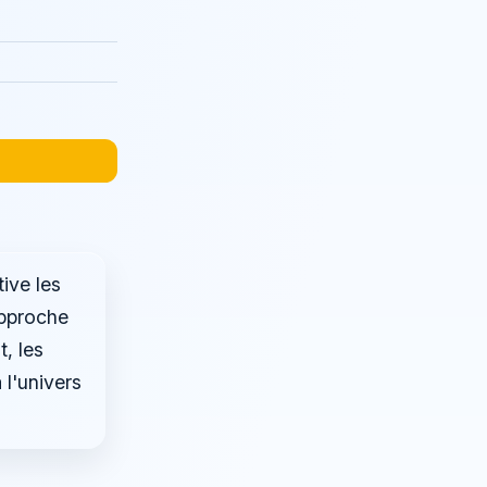
ive les
approche
, les
 l'univers