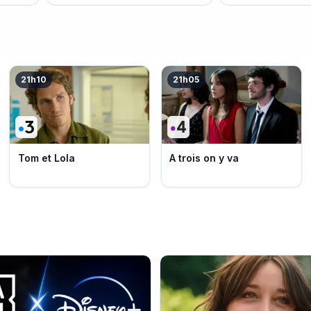
21h10
21h05
Tom et Lola
A trois on y va