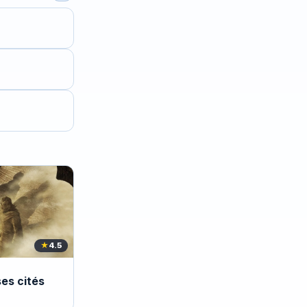
★
4.5
es cités