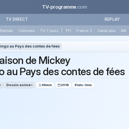
TV-programme
.com
TV DIRECT
REPLAY
|
Demain
Colonnes
TV 7 jours
TF1
France 2
Canal plus
M6
ingo au Pays des contes de fées
aison de Mickey
o au Pays des contes de fées
Dessin animé
46min
2016
Etats-Unis