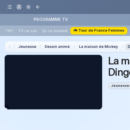
PROGRAMME TV
🚲 Tour de France Femmes
TNT
TV ce soir
En ce moment
Jeunesse
Dessin animé
La maison de Mickey
D
La m
Ding
Jeunesse