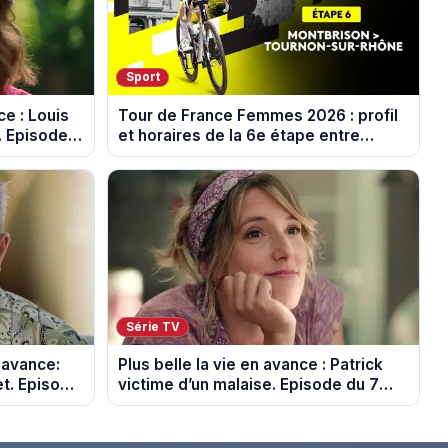
Sport
e : Louis
Tour de France Femmes 2026 : profil
. Episode
et horaires de la 6e étape entre
Montbrison et Tournon-sur-Rhône
Série TV
 avance:
Plus belle la vie en avance : Patrick
et. Episode
victime d’un malaise. Episode du 7
août 2026 (spoiler)