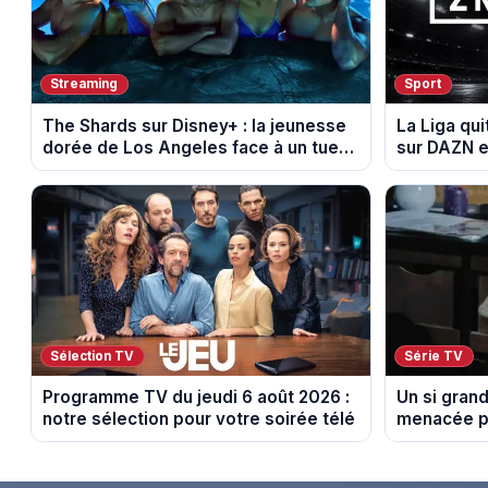
Streaming
Sport
The Shards sur Disney+ : la jeunesse
La Liga qui
dorée de Los Angeles face à un tueur
sur DAZN e
dans les années 80
Sélection TV
Série TV
Programme TV du jeudi 6 août 2026 :
Un si grand
notre sélection pour votre soirée télé
menacée pa
août 2026 (