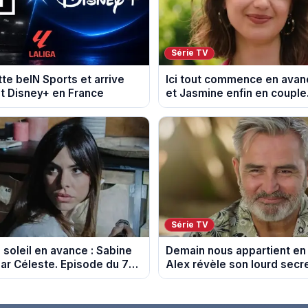
Série TV
tte beIN Sports et arrive
Ici tout commence en avanc
t Disney+ en France
et Jasmine enfin en couple
du 7 août 2026 (spoiler)
Série TV
 soleil en avance : Sabine
Demain nous appartient en
r Céleste. Episode du 7
Alex révèle son lourd secr
spoiler).
du 7 août 2026.