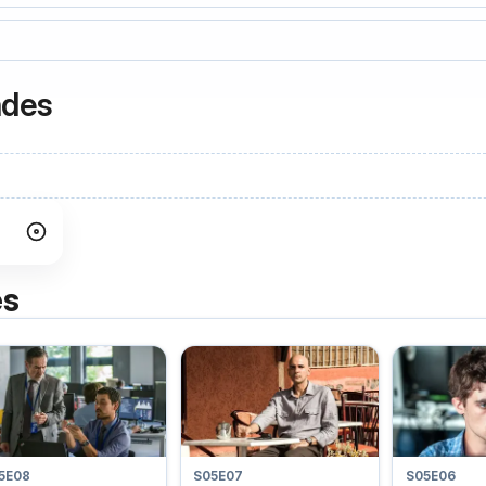
ndes
es
5E08
S05E07
S05E06