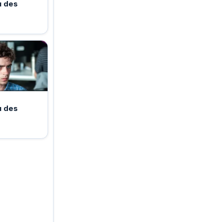
u des
u des