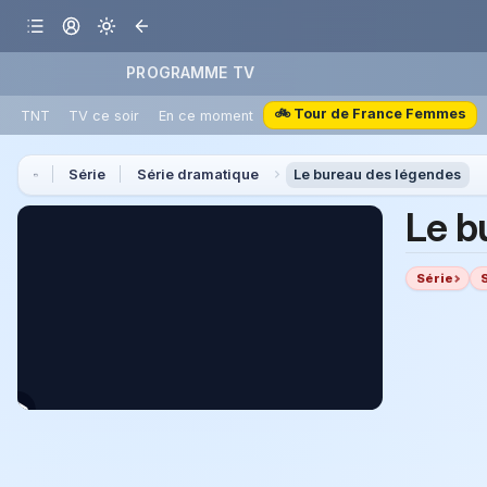
PROGRAMME TV
🚲 Tour de France Femmes
TNT
TV ce soir
En ce moment
Série
Série dramatique
Le bureau des légendes
Le b
Série