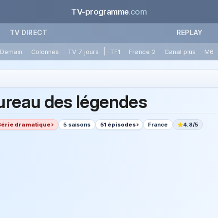
TV-programme
.com
TV DIRECT
REPLAY
|
Demain
Colonnes
TV 7 jours
TF1
France 2
Canal plus
M6
ureau des légendes
Série dramatique
5 saisons
51 épisodes
France
4.8/5