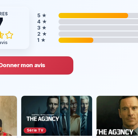
RES
5
★
7
4
★
3
★
2
★
1
★
avis
Donner mon avis
Série TV