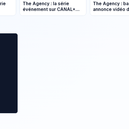
rie
The Agency : la série
The Agency : b
événement sur CANAL+
annonce vidéo 
adaptée du Bureau des
du Bureau des 
de-
Légendes