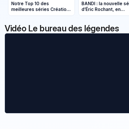
Notre Top 10 des
BANDI : la nouvelle sé
meilleures séries Création
d’Éric Rochant, en
Originale de Canal+ à voir
Martinique, arrive sur
et revoir
Netflix le 9 avril (ban
Vidéo Le bureau des légendes
annonce)