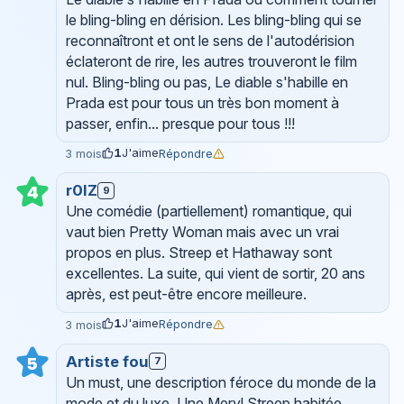
le bling-bling en dérision. Les bling-bling qui se
reconnaîtront et ont le sens de l'autodérision
éclateront de rire, les autres trouveront le film
nul. Bling-bling ou pas, Le diable s'habille en
Prada est pour tous un très bon moment à
passer, enfin... presque pour tous !!!
1
J'aime
Répondre
3 mois
r0lZ
4
9
Une comédie (partiellement) romantique, qui
vaut bien Pretty Woman mais avec un vrai
propos en plus. Streep et Hathaway sont
excellentes. La suite, qui vient de sortir, 20 ans
après, est peut-être encore meilleure.
1
J'aime
Répondre
3 mois
Artiste fou
5
7
Un must, une description féroce du monde de la
mode et du luxe. Une Meryl Streep habitée,