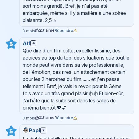
sort moins grandi). Bref, je n'ai pas été
embarquée, même si il y a matière à une soirée
plaisante. 2,5 ⭐
2
J'aime
Répondre
3 mois
Alf
5
4
Que dire d'un film culte, excellentissime, des
actrices au top du top, des situations que tout le
monde peut vivre dans sa vie professionnelle,
de l'émotion, des rires, un attachement certain
pour les 2 héroïnes du film....... et j'en passe
tellement ! Bref, je vais le revoir pour la 3ème
fois avec un très grand plaisir 👍👍Et bien-sûr,
j'ai hâte que la suite soit dans les salles de
cinéma bientôt 💖💕
2
J'aime
Répondre
3 mois
Papi
7
5
Le diable s'habille en Prada ou comment tourner