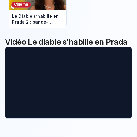
Cinéma
Le Diable s’habille en
Prada 2 : bande-
annonce, date de
sortie et casting du
retour culte
Vidéo Le diable s'habille en Prada