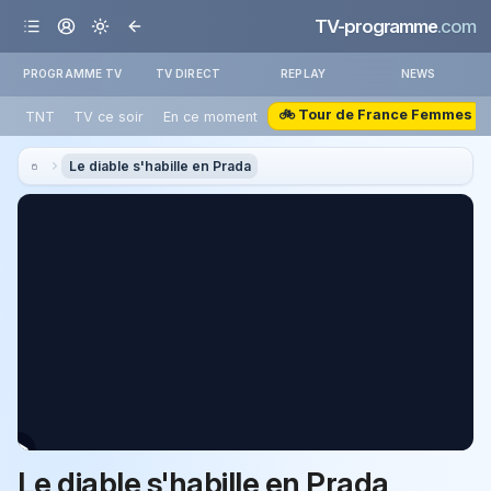
TV-programme
.com
PROGRAMME TV
TV DIRECT
REPLAY
NEWS
🚲 Tour de France Femmes
TNT
TV ce soir
En ce moment
Le diable s'habille en Prada
Le diable s'habille en Prada