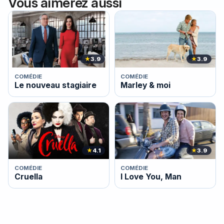
Vous aimerez aussi
★
3.9
★
3.9
COMÉDIE
COMÉDIE
Le nouveau stagiaire
Marley & moi
★
4.1
★
3.9
COMÉDIE
COMÉDIE
Cruella
I Love You, Man