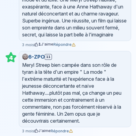
exaspérante, face à une Anne Hathaway d'un
naturel déconcertant et au charme ravageur.
Superbe ingénue. Une réussite, un film qui laisse
son empreinte dans un milieu souvent fermé,
secret, qui laisse la part belle à l'imaginaire
1
J'aime
Répondre
3 mois
6-ZPO
11
4
Meryl Streep bien campée dans son rôle de
tyran à la tête d'un empire " La mode "
l'extrême maturité et l’expérience face à la
jeunesse déconcertante et naïve
Hathaway....plutôt pas mal, ça change un peu
cette immersion et contrairement à un
commentaire, non pas forcément réservé à la
gente féminine. Un 2em opus que je
découvrirais certainement.
J'aime
Répondre
3 mois