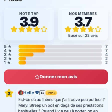
NOTE TVP
NOS MEMBRES
3.9
3.7
Basé sur 22 avis
5
★
7
4
★
7
3
★
4
2
★
2
1
★
2
Donner mon avis
Helle 💖
3
11
TVP+
Est-ce dû au thème que j'ai trouvé peu porteur ?
Meryl Streep un poil en deçà de ses prestations
habituelles ? (quand il y a peu à porter, on en