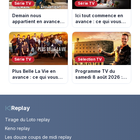
Série TV
Série TV
Demain nous
Ici tout commence en
appartient en avance :
avance : ce qui vous
ce qui vous attend la
attend la semaine du
semaine du 10 au 14
10 au 14 août 2026
août 2026 (spoiler)
(spoiler)
Série TV
Sélection TV
Plus Belle La Vie en
Programme TV du
avance : ce qui vous
samedi 8 août 2026 :
attend la semaine du
notre sélection pour
10 au 14 août 2026
votre soirée télé
(spoiler)
Replay
Tirage du Loto replay
Keno replay
Les douze coups de midi replay