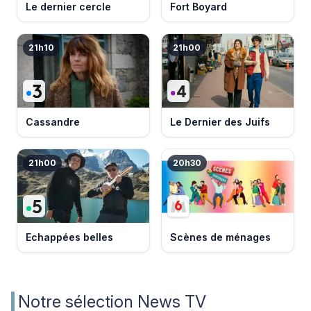
Le dernier cercle
Fort Boyard
21h10
21h00
Cassandre
Le Dernier des Juifs
21h00
20h30
Echappées belles
Scènes de ménages
Notre sélection News TV