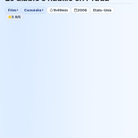
Film
Comédie
1h49min
2006
Etats-Unis
3.9/5