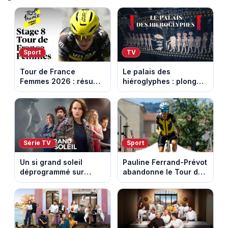
Sport
TV
Tour de France
Le palais des
Femmes 2026 : résumé
hiéroglyphes : plongez
vidéo de la 9e étape
dans la tombe
entre Sisteron et Nice
égyptienne qui fascine
les archéologues
Série TV
Sport
Un si grand soleil
Pauline Ferrand-Prévot
déprogrammé sur
abandonne le Tour de
France 3 : cinq
France Femmes avant
épisodes inédits
la 8e étape
diffusés le 13 août