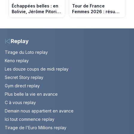
Échappées belles : en
Tour de France
Bolivie, Jérôme Pitorin
Femmes 2026 : résumé
découvre un pays où
vidéo de la 7e étape
chaque sommet se
avec l'ascension du
mérite
Mont Ventoux
Replay
Tirage du Loto replay
Keno replay
Les douze coups de midi replay
Secret Story replay
Gym direct replay
Plus belle la vie en avance
C à vous replay
Demain nous appartient en avance
Ici tout commence replay
Tirage de l'Euro Millions replay