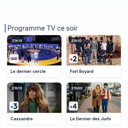
Programme TV ce soir
21h10
21h10
Le dernier cercle
Fort Boyard
21h10
21h00
Cassandre
Le Dernier des Juifs