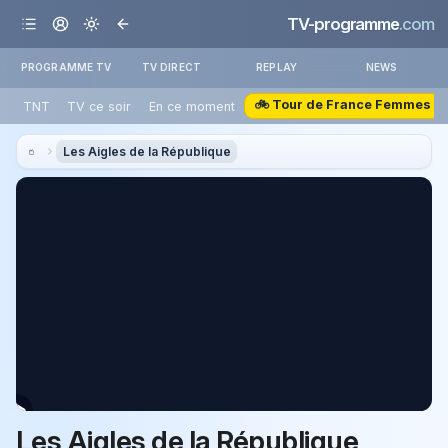
TV-programme
.com
PROGRAMME TV
TV DIRECT
REPLAY
NEWS
🚲 Tour de France Femmes
TNT
TV ce soir
En ce moment
Les Aigles de la République
Les Aigles de la République