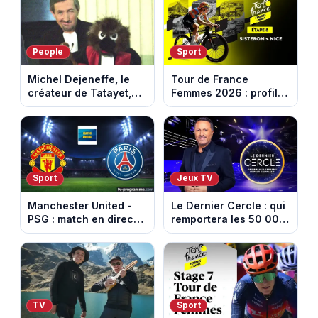
People
Sport
Michel Dejeneffe, le
Tour de France
créateur de Tatayet,
Femmes 2026 : profil
est mort à 77 ans
et horaires de la 8e
étape entre Sisteron et
Nice
Sport
Jeux TV
Manchester United -
Le Dernier Cercle : qui
PSG : match en direct
remportera les 50 000
sur beIN Sports 1 à
euros face aux
17h00
personnalités ?
TV
Sport