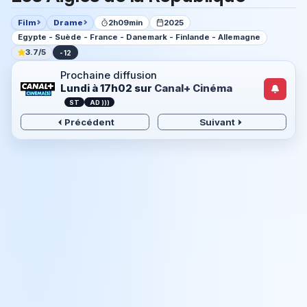
Film
Drame
2h09min
2025
Egypte - Suède - France - Danemark - Finlande - Allemagne
3.7/5
-12
Prochaine diffusion
Lundi à 17h02
sur
Canal+ Cinéma
ST
AD )))
Précédent
Suivant