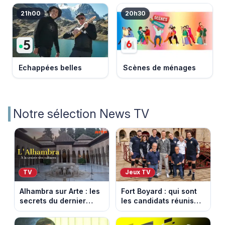
21h00
20h30
Echappées belles
Scènes de ménages
Notre sélection News TV
TV
Jeux TV
Alhambra sur Arte : les
Fort Boyard : qui sont
secrets du dernier
les candidats réunis
sultanat musulman
par Cyril Féraud ce
d’Espagne
samedi 8 août 2026 ?